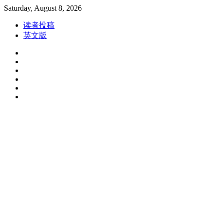
Skip
Saturday, August 8, 2026
to
content
读者投稿
英文版
Facebook
Instagram
Linkedin
Youtube
Weibo
Spotify