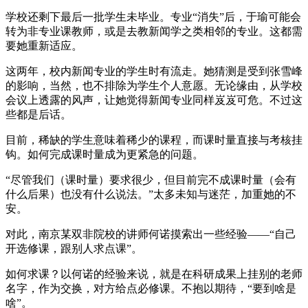
学校还剩下最后一批学生未毕业。专业“消失”后，于瑜可能会
转为非专业课教师，或是去教新闻学之类相邻的专业。这都需
要她重新适应。
这两年，校内新闻专业的学生时有流走。她猜测是受到张雪峰
的影响，当然，也不排除为学生个人意愿。无论缘由，从学校
会议上透露的风声，让她觉得新闻专业同样岌岌可危。不过这
些都是后话。
目前，稀缺的学生意味着稀少的课程，而课时量直接与考核挂
钩。如何完成课时量成为更紧急的问题。
“尽管我们（课时量）要求很少，但目前完不成课时量（会有
什么后果）也没有什么说法。”太多未知与迷茫，加重她的不
安。
对此，南京某双非院校的讲师何诺摸索出一些经验——“自己
开选修课，跟别人求点课”。
如何求课？以何诺的经验来说，就是在科研成果上挂别的老师
名字，作为交换，对方给点必修课。不抱以期待，“要到啥是
啥”。