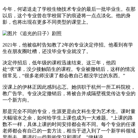
今年，何诺送走了学校生物技术专业的最后一批毕业生。在那
以后，这个专业曾在学校留下的痕迹将一点点淡化。他的身
影，也将出现在更多不同类型的课堂上。
《追光的日子》剧照
2021年，他被临时告知教了2年的专业决定停招。他看到有学
生在朋友圈吐槽，还没毕业专业就没了。
决定停招后，低年级的课程迅速结束。这三年，他四
处“求”课，没少接触陌生的课程。专业被撤销后，这样的情况
很常见，“很多老师没课了都会教自己都没学过的东西。”
没课上的伊林正因此感到忐忑。她供职于杭州一所工科院校，
教广告学。专业决定撤销后，将被合并成隔壁视觉传达专业的
一个新方向。
那是完全不同的专业，生源更是由文科生变为艺术生。课时量
大幅缩水之余，如何给学生上课也成为一大难题。“上课的路
数不一样，具体上课的时间安排都会有不同。每个专业的任课
老师都会有自己的一套方法，相当于进入到了一个新学科领域
里面去，要进行一些新的学习和调试。”伊林说。