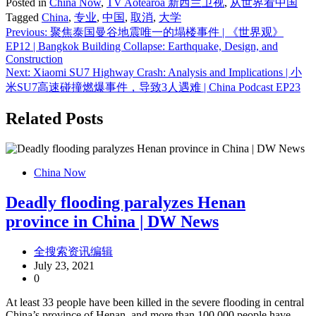
Posted in
China Now
,
TV Aotearoa 新西兰卫视
,
从世界看中国
Tagged
China
,
专业
,
中国
,
取消
,
大学
Post
Previous:
聚焦泰国曼谷地震唯一的塌楼事件 | 《世界观》
EP12 | Bangkok Building Collapse: Earthquake, Design, and
navigation
Construction
Next:
Xiaomi SU7 Highway Crash: Analysis and Implications | 小
米SU7高速碰撞燃爆事件，导致3人遇难 | China Podcast EP23
Related Posts
China Now
Deadly flooding paralyzes Henan
province in China | DW News
全搜索资讯编辑
July 23, 2021
0
At least 33 people have been killed in the severe flooding in central
China’s province of Henan, and more than 100,000 people have