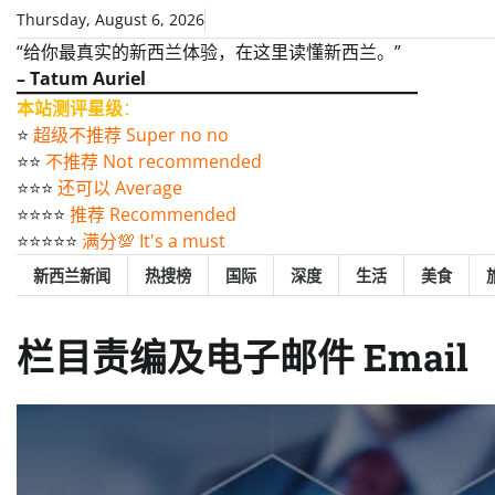
Skip
Thursday, August 6, 2026
to
“给你最真实的新西兰体验，在这里读懂新西兰。”
content
– Tatum Auriel
本站测评星级
：
⭐️
超级不推荐 Super no no
⭐️⭐️
不推荐 Not recommended
⭐️⭐️⭐️
还可以 Average
⭐️⭐️⭐️⭐️
推荐 Recommended
⭐️⭐️⭐️⭐️⭐️
满分💯 It's a must
新西兰新闻
热搜榜
国际
深度
生活
美食
栏目责编及电子邮件 Email