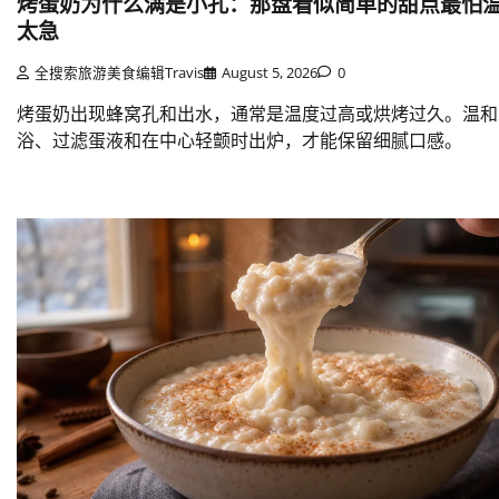
烤蛋奶为什么满是小孔：那盘看似简单的甜点最怕
太急
全搜索旅游美食编辑Travis
August 5, 2026
0
烤蛋奶出现蜂窝孔和出水，通常是温度过高或烘烤过久。温和
浴、过滤蛋液和在中心轻颤时出炉，才能保留细腻口感。