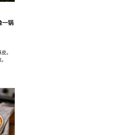
像一锅
酥皮。
散。