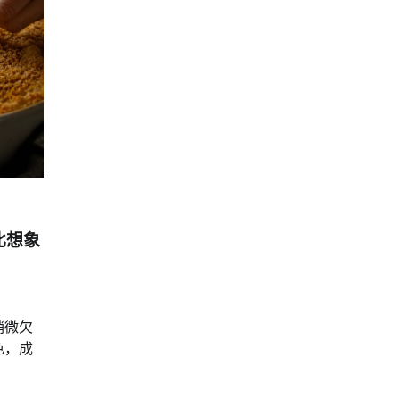
比想象
稍微欠
色，成