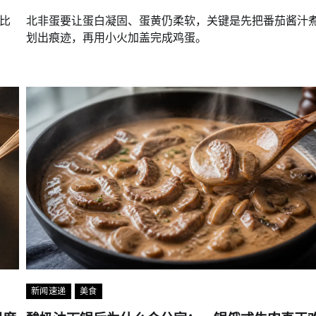
比
北非蛋要让蛋白凝固、蛋黄仍柔软，关键是先把番茄酱汁
划出痕迹，再用小火加盖完成鸡蛋。
新闻速递
美食