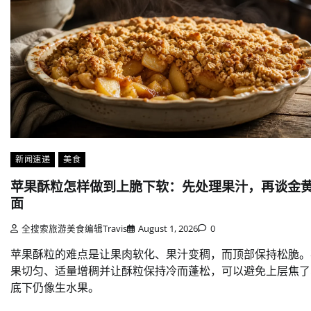
新闻速递
美食
苹果酥粒怎样做到上脆下软：先处理果汁，再谈金
面
全搜索旅游美食编辑Travis
August 1, 2026
0
苹果酥粒的难点是让果肉软化、果汁变稠，而顶部保持松脆。
果切匀、适量增稠并让酥粒保持冷而蓬松，可以避免上层焦了
底下仍像生水果。