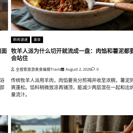
新闻速递
美食
旧面
牧羊人派为什么切开就流成一盘：肉馅和薯泥都
会站住
全搜索旅游美食编辑Travis
August 2, 2026
0
浴
传统牧羊人派用羊肉，肉馅要充分煎褐并收至浓稠，薯泥
部
爽蓬松。馅料稍微放凉再铺顶，能减少两层混在一起和出
量流汁。