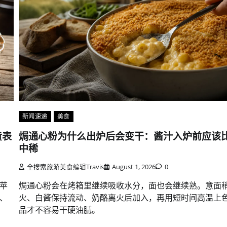
新闻速递
美食
黄表
焗通心粉为什么出炉后会变干：酱汁入炉前应该
中稀
全搜索旅游美食编辑Travis
August 1, 2026
0
苹
焗通心粉会在烤箱里继续吸收水分，面也会继续熟。意面
、
火、白酱保持流动、奶酪离火后加入，再用短时间高温上
品才不容易干硬油腻。