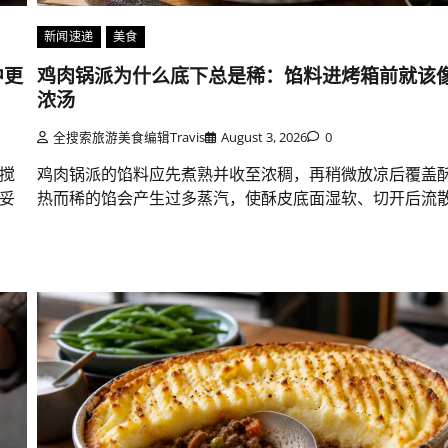
新闻速递
美食
中更
鸡肉锅派为什么底下总是稀：馅料进烤箱前就该
浓汤
全搜索旅游美食编辑Travis
August 3, 2026
0
搅
鸡肉锅派的馅料应先煮熟并收至浓稠，再稍微放凉后覆盖
妥
热而稀的馅会产生过多蒸汽，使酥皮底面湿软、切开后流