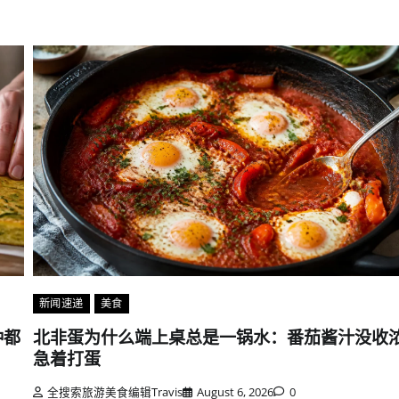
新闻速递
美食
钟都
北非蛋为什么端上桌总是一锅水：番茄酱汁没收
急着打蛋
全搜索旅游美食编辑Travis
August 6, 2026
0