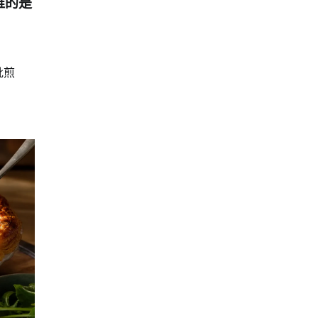
难的是
批煎