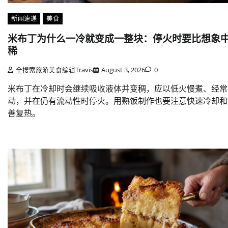
新闻速递
美食
米布丁为什么一冷就变成一整块：停火时要比想象
稀
全搜索旅游美食编辑Travis
August 3, 2026
0
米布丁在冷却时会继续吸收液体并变稠，应以低火慢煮、经常
动，并在仍有流动性时停火。用熟饭制作也要注意快速冷却和
善复热。