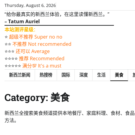
Skip
Thursday, August 6, 2026
to
“给你最真实的新西兰体验，在这里读懂新西兰。”
content
– Tatum Auriel
本站测评星级
：
⭐️
超级不推荐 Super no no
⭐️⭐️
不推荐 Not recommended
⭐️⭐️⭐️
还可以 Average
⭐️⭐️⭐️⭐️
推荐 Recommended
⭐️⭐️⭐️⭐️⭐️
满分💯 It's a must
新西兰新闻
热搜榜
国际
深度
生活
美食
Category:
美食
新西兰全搜索美食频道提供本地餐厅、家庭料理、食材、食品
方法。