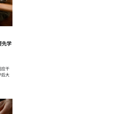
要先学
则应干
炉后大