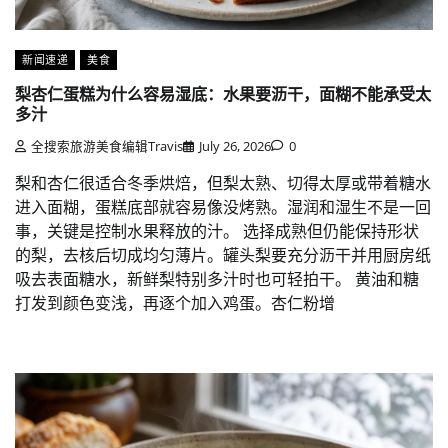
新闻速递
美食
梨杏仁蛋糕为什么容易湿底：水果要沥干，面糊不能承受太
多汁
全搜索旅游美食编辑Travis
July 26, 2026
0
梨和杏仁很适合冬季烘焙，但梨太熟、切得太厚或带着糖水
进入面糊，蛋糕底部就容易像没烤熟。湿润和湿生不是一回
事，关键是控制水果释放的汁。 选择成熟但仍能保持形状
的梨，去核后切成均匀薄片。罐头梨要充分沥干并用厨房纸
吸去表面糖水，新鲜梨特别多汁时也可轻拍干。 黄油和糖
打发到颜色变浅，再逐个加入鸡蛋。杏仁粉增