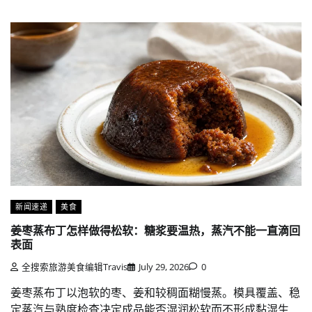
新闻速递
美食
姜枣蒸布丁怎样做得松软：糖浆要温热，蒸汽不能一直滴回
表面
全搜索旅游美食编辑Travis
July 29, 2026
0
姜枣蒸布丁以泡软的枣、姜和较稠面糊慢蒸。模具覆盖、稳
定蒸汽与熟度检查决定成品能否湿润松软而不形成黏湿生