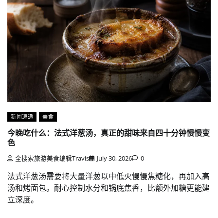
新闻速递
美食
今晚吃什么：法式洋葱汤，真正的甜味来自四十分钟慢慢变
色
全搜索旅游美食编辑Travis
July 30, 2026
0
法式洋葱汤需要将大量洋葱以中低火慢慢焦糖化，再加入高
汤和烤面包。耐心控制水分和锅底焦香，比额外加糖更能建
立深度。