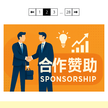
Posts
1
2
3
…
28
pagination