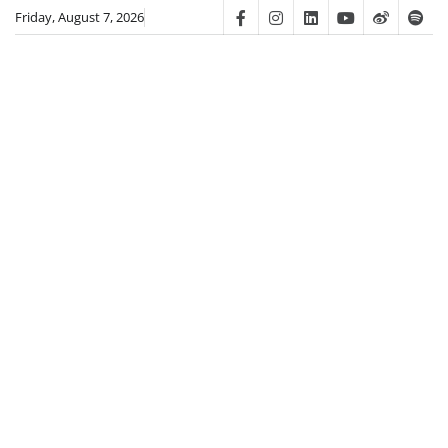
Skip
Friday, August 7, 2026
Facebook
Instagram
Linkedin
Youtube
Weibo
Spot
to
content