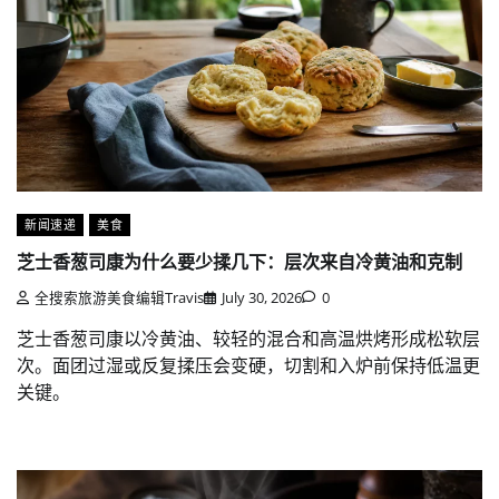
新闻速递
美食
芝士香葱司康为什么要少揉几下：层次来自冷黄油和克制
全搜索旅游美食编辑Travis
July 30, 2026
0
芝士香葱司康以冷黄油、较轻的混合和高温烘烤形成松软层
次。面团过湿或反复揉压会变硬，切割和入炉前保持低温更
关键。