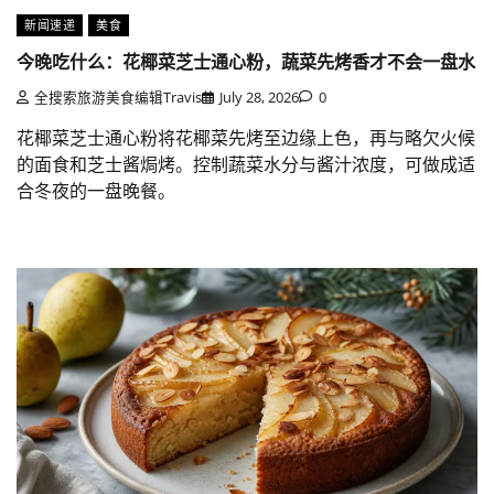
新闻速递
美食
今晚吃什么：花椰菜芝士通心粉，蔬菜先烤香才不会一盘水
全搜索旅游美食编辑Travis
July 28, 2026
0
花椰菜芝士通心粉将花椰菜先烤至边缘上色，再与略欠火候
的面食和芝士酱焗烤。控制蔬菜水分与酱汁浓度，可做成适
合冬夜的一盘晚餐。