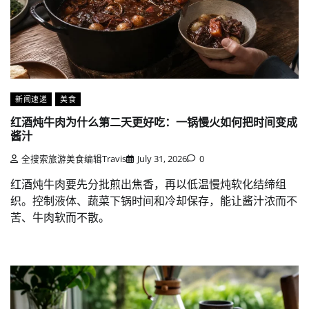
新闻速递
美食
红酒炖牛肉为什么第二天更好吃：一锅慢火如何把时间变成
酱汁
全搜索旅游美食编辑Travis
July 31, 2026
0
红酒炖牛肉要先分批煎出焦香，再以低温慢炖软化结缔组
织。控制液体、蔬菜下锅时间和冷却保存，能让酱汁浓而不
苦、牛肉软而不散。