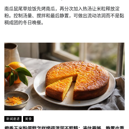
南瓜鼠尾草烩饭先烤南瓜，再分次加入热汤让米粒释放淀
粉。控制汤量、搅拌和最后静置，可做出流动浓润而不是黏
稠成团的冬日晚餐。
新闻速递
美食
橙香玉米粉蛋糕怎样烤得湿润不粗糙：液体要够，静置也重