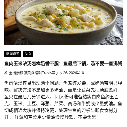
新闻速递
美食
鱼肉玉米浓汤怎样奶香不腥：鱼最后下锅，汤不要一直沸腾
全搜索旅游美食编辑Travis
July 26, 2026
0
鱼肉浓汤容易出现两个问题：鱼煮碎发柴，或奶汤带明显腥
味。解决方法不是加更多奶油，而是让蔬菜先把汤底煮好，
鱼只在最后几分钟进入。 四人份可准备结实白肉鱼约五百
克、玉米、土豆、洋葱、芹菜、高汤和牛奶或少量奶油。鱼
切成相近大块并保持冷藏，处理生鱼的刀板与即食食材分
开。 洋葱和芹菜用少量油慢慢炒软，不要焦黑