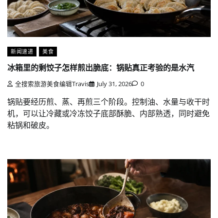
新闻速递
美食
冰箱里的剩饺子怎样煎出脆底：锅贴真正考验的是水汽
全搜索旅游美食编辑Travis
July 31, 2026
0
锅贴要经历煎、蒸、再煎三个阶段。控制油、水量与收干时
机，可以让冷藏或冷冻饺子底部酥脆、内部熟透，同时避免
粘锅和破皮。