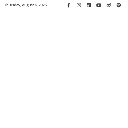
Skip
Thursday, August 6, 2026
Facebook
Instagram
Linkedin
Youtube
Weibo
Spot
to
content