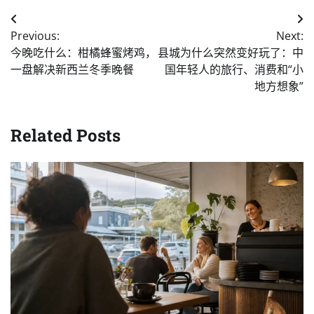
Post
Previous:
Next:
navigation
今晚吃什么：柑橘蜂蜜烤鸡，
县城为什么突然变好玩了：中
一盘解决新西兰冬季晚餐
国年轻人的旅行、消费和“小
地方想象”
Related Posts