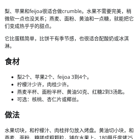
梨、苹果和feijoa很适合做crumble。水果不需要完美，稍
微软一点也没关系；燕麦、面粉、黄油和一点糖，就能把它
们变成热乎乎的甜点。
它比蛋糕简单，比饼干有季节感，也很适合配酸奶或冰淇
淋。
食材
梨2个、苹果2个、feijoa 3到4个。
柠檬汁少许，肉桂少许。
燕麦半杯、面粉半杯、黄油50克、红糖2到3汤匙。
可选：核桃、杏仁片或椰丝。
做法
水果切块，和柠檬汁、肉桂拌匀放入烤盘。黄油切小块，和
燕麦、面粉、糖搓成粗颗粒，铺在水果上。180摄氏度烤25