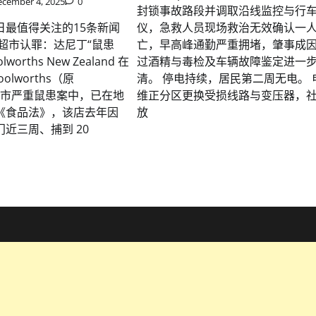
ecember 4, 2025
0
封锁事故路段并调取沿线监控与行
日最值得关注的15条新闻
仪，急救人员现场救治无效确认一
超市认罪：达尼丁“鼠患
亡，早高峰通勤严重拥堵，肇事成
orths New Zealand 在
过酒精与毒检及车辆故障鉴定进一
oolworths（原
清。 停电持续，居民第二周无电。 
n）超市严重鼠患案中，已在地
维正分区更换受损线路与变压器，
《食品法》，该店去年因
放
近三周、捕到 20