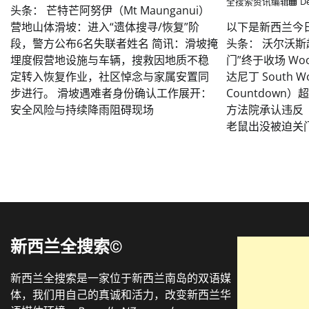
全搜索资讯编辑
D
头条： 芒特芒阿努伊（Mt Maunganui）
营地山体滑坡：进入“遗体搜寻/恢复”阶
以下是新西兰今
段，警方公布6名失联者姓名 简讯：滑坡掩
头条： 沃尔沃斯
埋度假营地设施与车辆，搜救因地质不稳
门”终于收场 Woolw
定转入恢复作业，社区悼念与家属安置同
达尼丁 South W
步进行。 滑坡遇难者身份确认工作展开：
Countdow
安全风险与持续降雨阻碍现场
方法院承认违反
老鼠出没被迫关门
新西兰全搜索©
新西兰全搜索是一家位于新西兰南岛的双语媒
体，我们用自己的真诚和活力，改变新西兰华