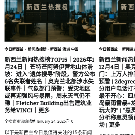
今日新西兰
新闻热搜榜 - 新西兰 澳洲 中国
今日新西兰
新闻速
新西兰新闻热搜榜TOP15｜2026年1
新西兰新闻热搜
月24日｜ 芒特芒阿努伊营地山体滑
12月4日｜奥克
坡：进入“遗体搜寻”阶段，警方公布
门：上万人排
6名失联者姓名｜奥克兰北部涉水失
预警 | 2deg
联事件｜气象部门预警：受灾地区
分用户电话打不
或再迎强风与暴雨，周末天气仍不
最不开心：四成
稳｜Fletcher Building出售建筑业
岛暴雨雷暴+
务给VINCI｜更多
玩大的” | 
分析称惠灵顿
全搜索资讯编辑
January 24, 2026
0
场 | 更多
以下是新西兰今日最值得关注的15条新闻