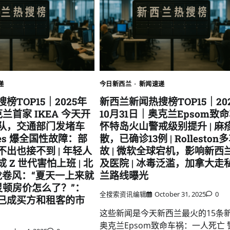
递
今日新西兰
新闻速递
榜TOP15｜2025年
新西兰新闻热搜榜TOP15｜20
兰首家 IKEA 今天开
10月31日｜奥克兰Epsom致命
队，交通部门发堵车
怀特岛火山警戒级别提升 | 麻
rees 爆全国性故障：部
散，已确诊13例 | Rolleston
出也接不到 | 年轻人
故 | 微软全球宕机，影响新西
 Z 世代害怕上班 | 北
及医院 | 冰毒泛滥，加拿大走
龙卷风：“夏天一上来就
兰路线曝光
“惠灵顿房价怎么了？”：
全搜索资讯编辑
October 31, 2025
0
已成买方和租客的市
这些新闻是今天新西兰最火的15条
奥克兰Epsom致命车祸：一人死亡 