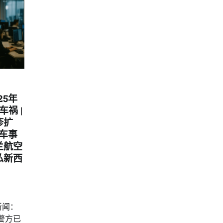
25年
车祸 |
疹扩
多车事
兰航空
私新西
新闻：
警方已