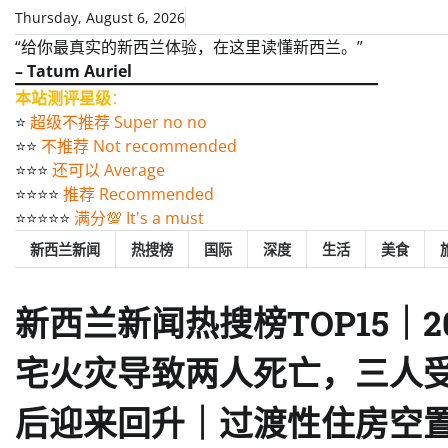
Skip
Thursday, August 6, 2026
to
“给你最真实的新西兰体验，在这里读懂新西兰。”
content
– Tatum Auriel
本站测评星级
：
⭐️
超级不推荐 Super no no
⭐️⭐️
不推荐 Not recommended
⭐️⭐️⭐️
还可以 Average
⭐️⭐️⭐️⭐️
推荐 Recommended
⭐️⭐️⭐️⭐️⭐️
满分💯 It's a must
新西兰新闻
热搜榜
国际
深度
生活
美食
新西兰新闻热搜榜TOP15｜2
宅火灾导致两人死亡，三人
后迎来回升｜过渡性住房空