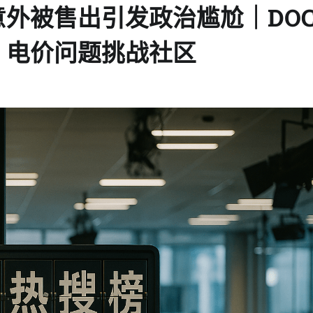
外被售出引发政治尴尬｜DO
｜电价问题挑战社区