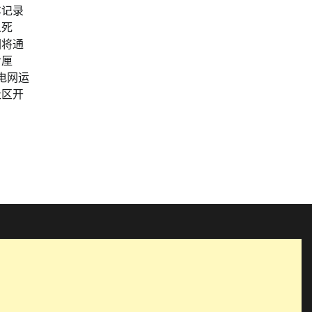
车记录
人死
因将通
步厘
电网运
社区开