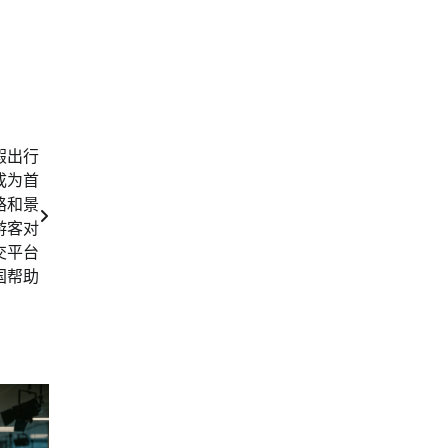
假出行
成为首
路和景
游客对
交平台
国帮助