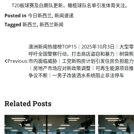
T20板球赛及白蕨队更新，橄榄球队名单引发体育关注。
Posted in
今日新西兰
,
新闻速递
Tagged
新西兰
,
新西兰新闻
Post
澳洲新闻热搜榜TOP15｜2025年10月3日｜大型
呼吁全国警察行动，打击商店盗窃和暴力｜树袋熊
navigation
Previous:
市内面临威胁｜工党新购房计划引发住房负担能力
｜房地产市场应对新政策调整｜可再生能源项目推
争议不断｜一男子改装洒水系统阻止非法停车
Related Posts