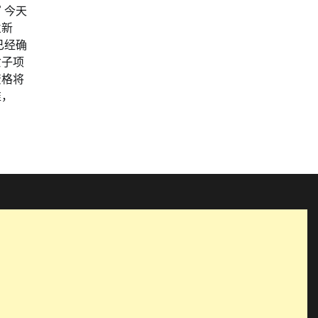
 今天
兰新
已经确
女子项
资格将
准，