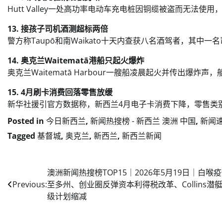
Hutt Valley一处高功率电动车充电桩因铜缆被盗而无法
13. 接孩子司机酒测超标两倍
警方称Taupō和南Waikato十天内查获八名酒驾者，其中
14. 奥克兰Waitematā港船只起火爆炸
奥克兰Waitematā Harbour一艘船凌晨起火并传出爆炸
15. 4月刷卡消费回落零售放缓
新华社援引官方数据称，新西兰4月电子卡消费下降，零售类
Posted in
今日新西兰
,
新闻热搜榜 - 新西兰 澳洲 中国
,
新闻
Tagged
基督城
,
奥克兰
,
新西兰
,
新西兰新闻
Post
澳洲新闻热搜榜TOP15｜2026年5月19日｜白喉
Previous:
至多州、创业圈反弹资本利得税改革、Collins潜
navigation
级计划缩减