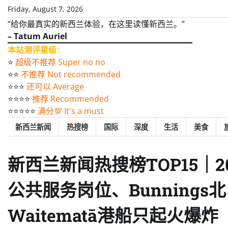
Skip
Friday, August 7, 2026
to
“给你最真实的新西兰体验，在这里读懂新西兰。”
content
– Tatum Auriel
本站测评星级
：
⭐️
超级不推荐 Super no no
⭐️⭐️
不推荐 Not recommended
⭐️⭐️⭐️
还可以 Average
⭐️⭐️⭐️⭐️
推荐 Recommended
⭐️⭐️⭐️⭐️⭐️
满分💯 It's a must
新西兰新闻
热搜榜
国际
深度
生活
美食
新西兰新闻热搜榜TOP15｜20
公共服务岗位、Bunning
Waitematā港船只起火爆炸