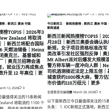
榜 - 新西兰 澳洲 中国
今日新西兰
新闻热搜榜 - 新西兰 澳洲 中国
新闻速递
榜TOP15｜2026年3
新西兰新闻热搜榜TOP15｜20
New Zealand 将取消
月28日｜新西兰奥委会确认执行
个航班 ｜新西兰将配合国际
新规，女子项目资格标准改写
6 天燃油储备｜Heinz
类改革引发社区强烈反弹｜奥
 拟关闭奥克兰、基督城和
Mt Albert派对后爆发大规模
厂｜奥克兰招聘会涌
警方称车辆一度冲向人群｜Nel
求职者，就业压力再成焦点
司机酒测接近法定上限五倍｜
升至 12 年高位｜更
城查获约1000株大麻，警方估
市价值约110万纽元｜更多
rch 12, 2026
0
全搜索资讯编辑
March 28, 2026
0
日最值得关注的15条新闻
以下是新西兰今日最值得关注的15
Zealand 将取消约 1100 个
头条： 1. IOC新规正式落地，新西
报道称，受中东冲突推高航空