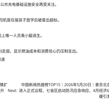
使用，公共充电基础设施安全再受关注。
一名司机是在接孩子放学后被查出超标。
声，船上唯一人员乘小艇逃生。
别走弱，显示燃油成本和消费信心仍压制支出。
速递
疫情扩
中国新闻热搜榜TOP15｜2026年5月20日｜普京北
艇升
Next:
进入正式议程、七省区启动防汛应急响应、4月经济
缓引