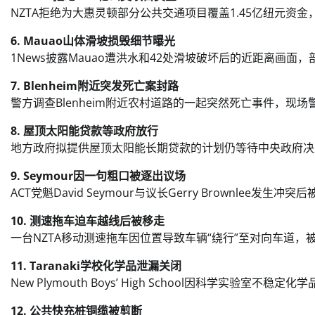
NZTA拒绝为大惠灵顿部分公共交通项目覆盖1.45亿纽元资
6. Mauao山体滑坡损毁细节曝光
1News披露Mauao遭洪水和42处滑坡破坏后的近距离画
7. Blenheim附近突发死亡案封路
警方调查Blenheim附近农村道路的一起突然死亡事件，现
8. 屋顶太阳能贷款等政府放行
地方政府拟提供屋顶太阳能长期贷款的计划仍等待中央政府决
9. Seymour因一句粗口被逐出议场
ACT党魁David Seymour与议长Gerry Brownlee
10. 测速拖车迫车越线后被移走
一台NZTA移动测速拖车因位置导致车辆“绕行”至对向车道，被警
11. Taranaki学校化学品泄漏关闭
New Plymouth Boys’ High School因科学实验
12. 公共快充桩铜缆被剪断