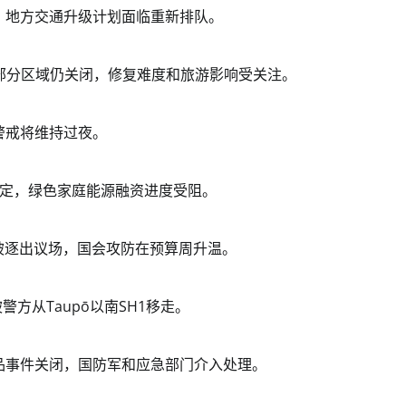
金，地方交通升级计划面临重新排队。
面，部分区域仍关闭，修复难度和旅游影响受关注。
场警戒将维持过夜。
定，绿色家庭能源融资进度受阻。
发生冲突后被逐出议场，国会攻防在预算周升温。
方从Taupō以南SH1移走。
室不稳定化学品事件关闭，国防军和应急部门介入处理。