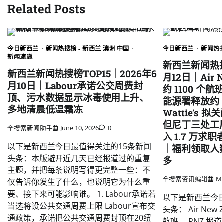
Related Posts
今日新西兰
新闻热搜榜 - 新西兰 澳洲 中国
今日新西兰
新闻热搜
新闻速递
新西兰新闻热搜
新西兰新闻热搜榜TOP15｜2026年6
月12日｜Air 
月10日｜Labour承诺公交周费封
约 1100 
顶、污水数据显示冰毒使用上升、
能源署释放约 
多地清晨低温霜冻
Wattie’s
但尼丁三处工
全搜索新闻助手
June 10, 2026
0
入 1.7 万
以下是新西兰今日最值得关注的15条新闻
｜福利领取人数
头条：本版避开近几天已经报道过的重复
多
主题，并把每条说明写得更完整一些：不
全搜索资讯编辑
Ma
仅告诉你发生了什么，也说明它为什么重
要、接下来可能影响谁。 1. Labour承诺若
以下是新西兰今
当选将设公共交通周费上限 Labour宣布交
头条： Air New 
通政策，承诺把公共交通周费封顶在20纽
航班。 RNZ 