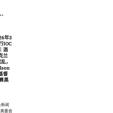
26年3
IOC
｜酒
克兰
混乱，
son
基督
算黑
条新闻
兰奥委会