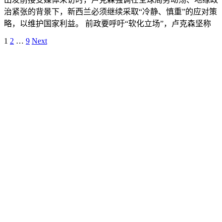
治紧张的背景下，新西兰必须继续采取“冷静、慎重”的应对策
略，以维护国家利益。 前政要呼吁“软化立场”，卢克森坚称
Posts
1
2
…
9
Next
pagination