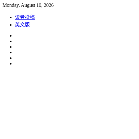
Skip
Monday, August 10, 2026
to
content
读者投稿
英文版
Facebook
Instagram
Linkedin
Youtube
Weibo
Spotify