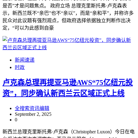
是否”才是问题焦点。 政府立场 总理克里斯托弗·卢克森表
示，新西兰既不“亲巴”也不“亲以”，而是“亲和平”，并称许多
民众对此议题有强烈观点，但政府选择依据独立判断作出决
定，“可以为此感到自豪
新闻速递
时政
卢克森总理再提亚马逊AWS“75亿纽元投
资”，同步确认新西兰云区域正式上线
全搜索资讯编辑
September 2, 2025
0
新西兰总理克里斯托弗·卢克森（Christopher Luxon）今日在电