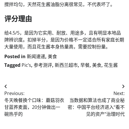
搅拌均匀，天然花生酱油脂分离很常见，不代表坏了。
评分理由
给4.5/5，是因为它实用、耐放、用途多，且有明显本地品
牌辨识度。扣掉半分，是因为价格不一定适合所有家庭长期
大量使用，而且花生酱本身热量高，需要控制份量。
Posted in
新闻速递
,
美食
Tagged
Pic’s
,
参考测评
,
新西兰超市
,
早餐
,
美食
,
花生酱
Post
Previous:
Next:
navigation
冬天晚餐换个口味：蘑菇羽衣
当数据和算法也成了商业秘
甘蓝荞麦面，20分钟做出一
密：中国平台经济进入“看不
碗热乎的
见的资产”治理时代