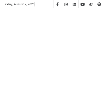
Skip
Friday, August 7, 2026
Facebook
Instagram
Linkedin
Youtube
Weibo
Spot
to
content