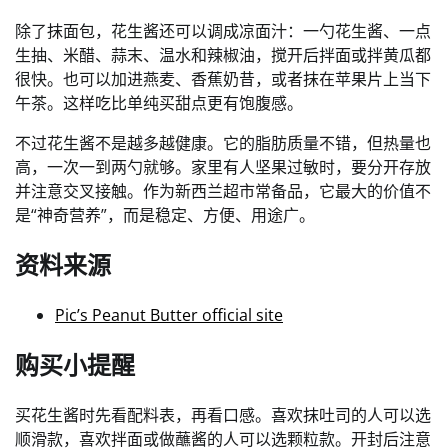
除了抹面包，花生酱还可以调成凉面汁：一勺花生酱、一点
生抽、米醋、蒜末、温水和辣椒油，搅开后拌面或拌黄瓜都
很快。也可以加进燕麦、香蕉奶昔，或者抹在苹果片上当下
午茶。这样吃比单纯买甜点更有饱腹感。
不过花生酱不是越多越健康。它的脂肪质量不错，但热量也
高，一次一到两勺就够。家里有人坚果过敏时，要分开存放
并注意交叉接触。作为新西兰超市常备品，它最大的价值不
是“神奇营养”，而是稳定、方便、用途广。
资料来源
Pic’s Peanut Butter official site
购买小提醒
买花生酱时先看配料表，再看口感。喜欢抹吐司的人可以选
顺滑款，喜欢拌面或做蘸酱的人可以选颗粒款。开封后注意