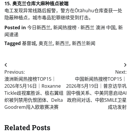
15. 奥克兰仓库大麻种植点被端
电工发现异常线路后报警，警方在Ōtāhuhu仓库查获一处
隐蔽种植点，城市毒品犯罪继续受到打击。
Posted in
今日新西兰
,
新闻热搜榜 - 新西兰 澳洲 中国
,
新
闻速递
Tagged
基督城
,
奥克兰
,
新西兰
,
新西兰新闻
Post
Previous:
Next:
navigation
澳洲新闻热搜榜TOP15｜
中国新闻热搜榜TOP15｜
2026年5月16日｜Roxanne
2026年5月19日｜普京访华巩
Tickle歧视案胜诉、极右翼组
固中俄关系、中美同意启动AI
织被列禁用仇恨团体、Delta
政府间对话、中欧SMILE卫星
Goodrem闯入欧歌赛决赛
成功发射
Related Posts