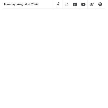
Skip
Tuesday, August 4, 2026
Facebook
Instagram
Linkedin
Youtube
Weibo
Spot
to
content