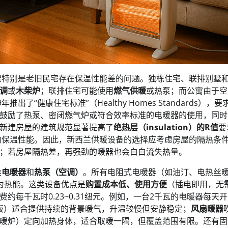
屋特别是老旧民宅存在保温性能差的问题。独栋住宅、联排别墅
调
或
木柴炉
；联排住宅可能使用
燃气供暖
或热泵；而公寓由于空
出了“健康住宅标准”（Healthy Homes Standards），要
鼓励了热泵、密闭燃气炉或符合效率标准的电暖器的使用，同时
新建房屋的建筑规范显著提高了
绝热层（insulation）的R值
要
地板的保温性能。因此，新西兰供暖设备的选择应考虑房屋的隔热条
；若房屋隔热差，再强劲的暖器也会白白流失热量。
类
电暖器
和
热泵（空调）
。所有电阻式电暖器（如油汀、电热丝
为热能。这类设备优点是
购置成本低、使用方便
（插电即用，无
每千瓦时0.23~0.31纽元。例如，一台2千瓦的电暖器每天开
板）适合提供持续的背景暖气，升温较慢但安静稳定；
风扇暖器
暖炉）定向加热身体，适合取暖一隅，但覆盖范围有限。还有固