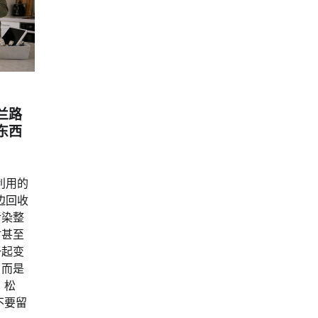
兰路
东西
利用的
边回收
污染整
时甚至
一起变
，而是
、松
不要留