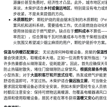
源廉价甚至免费时，经济性才凸显。此外，城市地区对
来说，木柴炉适合
乡村或偏远地区
，特别是没有电力或
步收紧，不是未来提倡的方向。
木质颗粒炉：
颗粒炉烧的是由锯末压制的木质颗粒（Pe
置风机和送料系统，需要插电工作。优点是燃烧自动化程
使用体验接近于燃气壁炉。缺点在于
燃料成本
不算低——
率而定），综合算每千瓦时热量成本与市售干柴相当或
火氛围又希望减少烟尘麻烦的用户，颗粒炉是折中方案
保温与供暖匹配建议：
无论选择何种取暖设备，房屋的
保温
量会快速流失，取暖成本大增。正如一位消费专家所指出：“
许多热量都会从缝隙溜走，徒耗能源”。因此，首先应确保天
防止热辐射散失，堵住门窗缝隙防止穿堂风。
根据房屋条件挑
小型热泵；对于
大面积客厅和开放式住宅
，热泵或燃气炉能更
舒适低温即可，不宜过热。木柴炉适合
偏远独立屋
，可当做全
要求固定取暖设备必须安全安装，例如木柴炉需经专业人员依
时都应注意安全：保持可燃物远离暖源、勿覆盖电暖器通风口
选择和使用取暖设备，居民才能在寒冬获得
温暖又安心
的居住