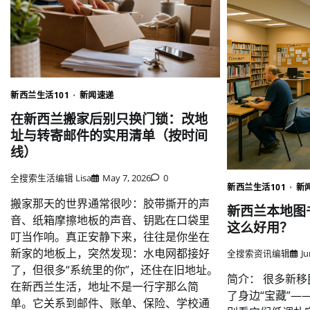
新西兰生活101
新闻速递
在新西兰搬家后别只换门锁：改地
址与转寄邮件的实用清单（按时间
线）
全搜索生活编辑 Lisa
May 7, 2026
0
新西兰生活101
新
搬家那天的世界通常很吵：胶带撕开的声
新西兰本地图
音、纸箱摩擦地板的声音、钥匙在口袋里
这么好用？
叮当作响。真正安静下来，往往是你坐在
新家的地板上，突然发现：水电网都接好
全搜索资讯编辑
Ju
了，但很多“系统里的你”，还住在旧地址。
简介： 很多新
在新西兰生活，地址不是一行字那么简
了身边“宝藏”
单。它关系到邮件、账单、保险、学校通