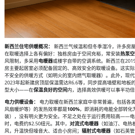
新西兰住宅供暖概况：
新西兰气候温和但冬季湿冷，许多房
在取暖选择上各有偏好：独栋房由于空间充裕，常安装
热泵空
风限制，多采用
电暖器
或楼宇自带的空调系统。新西兰在2019年推
房主要起居室必须配备固定的、高效安全的取暖设备。这实际
不安全的供暖方式（如明火的室内燃气取暖器）。此外，现代
2023年起新建房顶层保温需达R6.6等，同步提高墙壁和
型大小——在
保温良好的空间
内，选择高效供暖可以事半功倍
电力供暖设备：
电力取暖在新西兰家庭中非常普遍，包括各
风扇暖炉等）的发热效率都是
100%
，即消耗的电能全部转化
装），没有明火更为安全。不足之处在于运行费用较高——电费约
时，电费约$2.50纽元。其中，
对流式电暖器
（如油汀、电热
风，升温快但噪音大、适合小房间；
辐射式电暖器
（如石英管