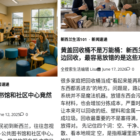
新西兰生活101
新闻速递
黄盖回收桶不是万能桶：新西
边回收，最容易放错的是这些
全搜索生活编辑 Lisa
June 17, 2026
0
很多家庭把回收桶当成“看起来能再
闻速递
东西都丢进去”的地方。问题是，路
书馆和社区中心竟然
系统并不是魔法机器。放错东西会
车材料，也会增加分拣成本，严重
让本来可以回收的纸、塑料和金属
ne 12, 2025
0
成垃圾。回收最重要的不是塞得满
放得对。 先记住四个词：空、干净
移民初到新西兰，往往忽视
散、看本地规定 空，是指瓶罐里面
——公共图书馆和社区中心。