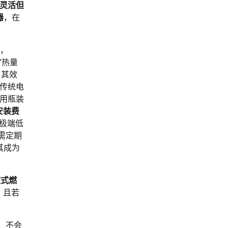
灵活但
器
，在
，
”热量
，其效
传统电
用瓶装
安装费
在极端低
需定期
其成为
定式燃
；且若
，不会