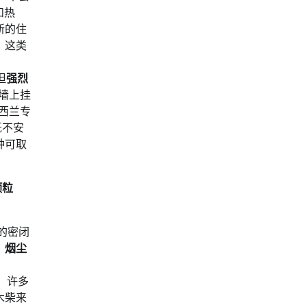
和热
新的住
，这类
但
强烈
墙上挂
西兰专
既不安
种可取
颗粒
的密闭
、
烟尘
。许多
木柴来