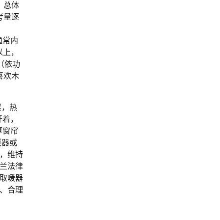
。总体
考量逐
通常内
以上，
时（依功
喜欢木
层，热
开着，
厚窗帘
暖器或
，维持
兰法律
取暖器
、合理