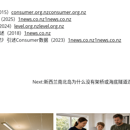
015）
consumer.org.nz
consumer.org.nz
（2025）
1news.co.nz
1news.co.nz
2024）
level.org.nz
level.org.nz
述（2018）
1news.co.nz
较》
引述Consumer数据（2023）
1news.co.nz
1news.co.nz
Next:
新西兰南北岛为什么没有架桥或海底隧道