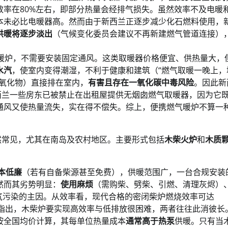
率在80%左右，即部分热量会经排气损失。虽然效率不及电暖
本未必比电暖器高。然而由于新西兰正逐步减少化石燃料使用，
供暖将逐步淡出
（气候变化委员会建议不再新建燃气管道连接）
小暖炉，不需要安装固定通风。这类取暖器价格便宜、供热量大，
水汽
，使室内变得潮湿，不利于健康和建筑（“燃气取暖一晚上，
氮氧化物）直接排在室内，
有害且存在一氧化碳中毒风险
。因此新
西兰一些房东已被禁止在出租屋提供无烟囱燃气取暖器，因为它
通风又使热量流失，实在得不偿失。综上，便携燃气暖炉不算一
然常见，尤其在南岛及农村地区。主要形式包括
木柴火炉
和
木质
本低廉
（若有自备柴源甚至免费），供暖范围广，一台合规安装
然而其劣势明显：
使用麻烦
（需购柴、劈柴、引燃、清理灰烬）
空气污染的主因。从效率看，现代合格的密闭柴炉燃烧效率可达
专家指出，木柴炉要实现高效率与低排放很困难，两者往往此消彼长
按全国均价计算，其每单位热量成本
通常高于热泵
供暖。只有当