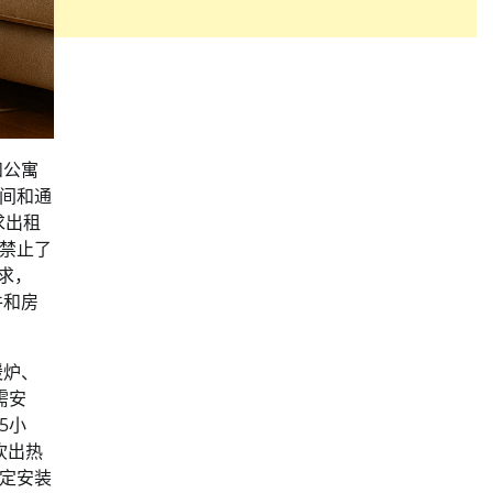
和公寓
间和通
求出租
禁止了
求，
件和房
暖炉、
需安
5小
吹出热
定安装