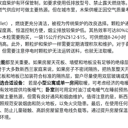
家庭柴炉有环保管制，如要求使用低排放型号、禁止露天燃烧等
燃气供应时可做主要热源。但在城市里，木柴供暖正因空气质量
llet），燃烧更充分清洁，被视为传统柴炉的改良选择。颗粒炉
度高、恒温控制方便，烟尘排放较柴炉低。其热效率可达80%
木粒需要购买，一袋15公斤约NZ$12-$15，可供燃烧8-24小
稍高。此外，颗粒炉和柴炉一样需要定期清理积灰和维护。对于
。但需要注意停电时颗粒炉无法运转送料，也就无法取暖。
性能
都至关重要。如果房屋天花板、墙壁和地板没有足够的绝缘
对于大多数新西兰家庭来说，如果房子不密闭隔热，把热泵整天
花板和地板已加装符合标准的隔热层，窗户尽量使用双层玻璃或
选合适设备：
若是
小型公寓或单一房间
取暖，可考虑经济的电
有效地提供均衡暖气；
卧室
则可用定时油汀或电暖气在睡前预热
屋主要热源，但需有良好通风和烟囱维护。值得注意的是，新西
照规范安装烟囱和防火地板，以免火灾隐患。最后，在使用任何
、防止儿童碰触、高龄房屋留意电线负载等。通过提升房屋保温
环境。