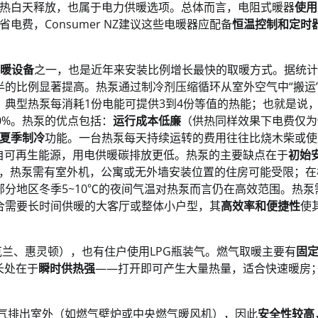
热白天释放，也属于电力供暖选项。总体而言，电阻式暖器
使用
费，Consumer NZ建议这些电暖器应配备
恒温控制和定时
暖设备
之一，也是近年来安装比例增长最快的取暖方式。据统计
足一半的比例显著提高。热泵通过制冷剂压缩循环从室外空气中“搬运
典型热泵每消耗1份电能可提供3到4份等值的热能；也就是说
00%。热泵的优点包括：
运行成本低廉
（供热同样效果下电费仅为
夏季制冷
功能。一台热泵每天持续运转的费用往往比烧木柴或使
自可再生能源，用电供暖碳排放更低。热泵的主要缺点在于
初始
等。此外，热泵需有室外机，公寓或无外墙安装位置的住房可能受限；
分地区冬季5~10℃的夜间气温对热泵而言仍在高效范围。热泵
合需要长时间供暖的大客厅或整体小户型，其
高效率和便捷性
使
兰、惠灵顿），也有住户使用LPG瓶装气。燃气取暖主要有
固
长处在于
瞬时供热强
——打开即可产生大量热量，适合快速暖房
气排出室外（如燃气壁炉或中央燃气暖风机），因此
安全性较高