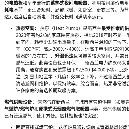
的
电热板
和早年流行的
蓄热式夜间电暖器
，利用夜间廉价电蓄
耗电不菲
，更适合短时、局部取暖，如卧室、更衣室等。为节省电
达到温度后自动断电，并避免长时间满功率运行。
热泵空调：
热泵（Heat Pump）是新西兰
最受推崇的供
2023年有约2/3的家庭装有热泵，相比2018年时不
到室内，耗电少却输出热量多。在新西兰温和的气候下，
率（COP值）高达300%～400%，远高于电阻取暖的1
暖器的1/3左右）、
升温迅速
且可覆盖较大空间，并兼具
燃气还低。此类设备也更环保——新西兰电力约80%来
用高
，通常购置和安装需纽币$2,500-$4,000不
温（如雪山地区零下几度）效率会下降，不过新西兰大部
清洁滤网和维护，以保持效率。综合而言，热泵非常适
许多家庭的首选长期取暖方案。
燃气供暖设备：
天然气在新西兰一些城市有管道供应（如奥克
气壁炉/燃气炉
和
便携式无烟囱燃气取暖器
两类。燃气供暖的
已有管道燃气，使用方便。然其短板也较突出：
固定直排式燃气炉：
这类炉具通过烟囱或管道将燃烧废