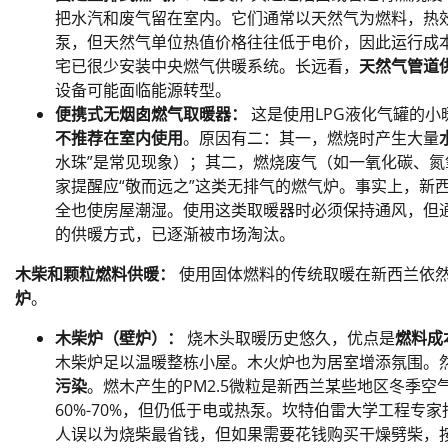
把水汽和废气留在室内。它们通常以天然气为燃料，热效
泵，但天然气单位热值价格往往低于电价，因此运行成
宅已很少安装中央燃气供暖系统。长远看，
天然气管道
设备可能面临能源转型。
便携式无烟囱燃气取暖器：
这是使用LPG液化气罐的
不推荐在室内使用
。原因有二：其一，燃烧时产生大量
水珠”是常见现象）；其二，燃烧废气（如一氧化碳、
家提醒应“敬而远之”这类无排气的燃气炉。事实上，新
全也使房屋潮湿。使用这类取暖器时必须保持通风，但
的供暖方式，已逐渐被市场淘汰。
木柴和颗粒燃料供暖：
使用固体燃料的传统取暖在新西兰依
炉
。
木柴炉（壁炉）：
烧木头取暖历史悠久，优点是
燃料成
木柴炉足以温暖整栋小屋。木火炉也为居室增添氛围。
污染
。燃木产生的PM2.5微粒是新西兰某些地区冬季
60%-70%，但仍低于电或热泵。坎特伯雷大学工程
人误以为烧柴最省钱，但如果需要花钱购买干燥劈柴，