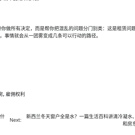
它不是替你做所有决定，而是帮你把混乱的问题分门别类：这是租赁问
，事情就会从一团雾变成几条可以行动的路径。
房
,
雇佣权利
为什
新西兰冬天窗户全是水？一篇生活百科讲清冷凝水
Next:
和房