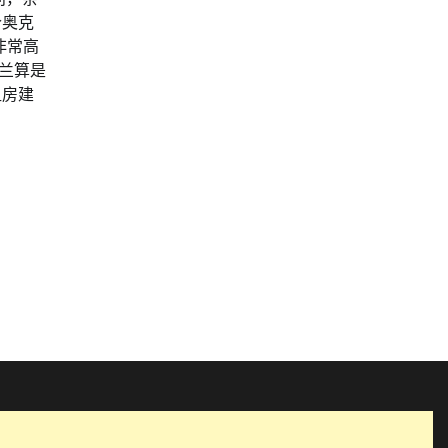
个奥克
非常高
克兰算是
租房建