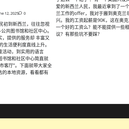
爱的新西兰人民，我最近拿到了一
兰工作的offer，我对于搬到奥克兰
ne 12, 2025
0
兴。我的工资起薪是90K，这在奥
移民初到新西兰，往往忽视
一个好的工资么？能不能提供一些
——公共图书馆和社区中心。
议？有那些坑不要踩？
实，提供的服务却 丰富又
你的生活便利度直线上升。
童活动，到实用的语言
图书馆和社区中心简直就
城市客厅”。下面就带大家全
估的本地资源，看看都有