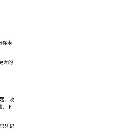
替你走
更大的
题、收
题、下
只凭记