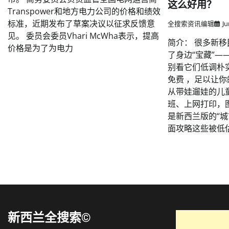
这么好用？
Transpower和地方电力公司的价格和绩效
标准，近期发布了草案决议以征求反馈意
全搜索资讯编辑
Ju
见。 委员会委员Vhari McWha表示，提高
简介： 很多新
价格是为了为电力
了身边“宝藏”
别看它们低调朴
免费 ，足以让
从带娃遛娃的儿
班、上网打印，
是新西兰版的“
面攻略这些被低
新西兰全搜索©