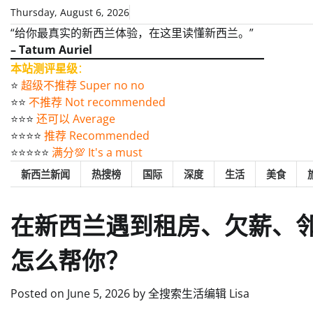
Skip
Thursday, August 6, 2026
to
“给你最真实的新西兰体验，在这里读懂新西兰。”
content
– Tatum Auriel
本站测评星级
：
⭐️
超级不推荐 Super no no
⭐️⭐️
不推荐 Not recommended
⭐️⭐️⭐️
还可以 Average
⭐️⭐️⭐️⭐️
推荐 Recommended
⭐️⭐️⭐️⭐️⭐️
满分💯 It's a must
新西兰新闻
热搜榜
国际
深度
生活
美食
在新西兰遇到租房、欠薪、邻里纠
怎么帮你？
Posted on
June 5, 2026
by
全搜索生活编辑 Lisa