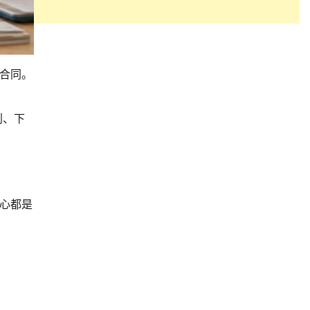
合同。
利、下
心都是