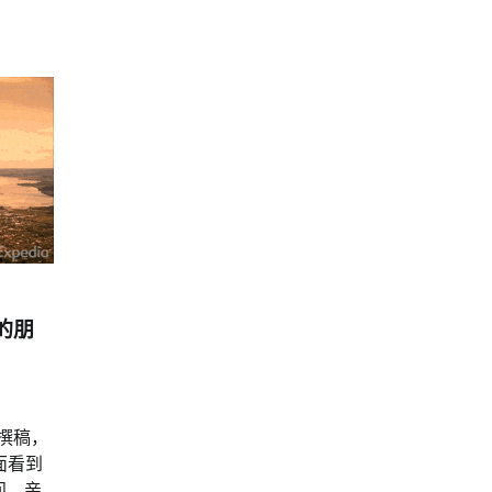
的朋
家撰稿，
面看到
问，亲