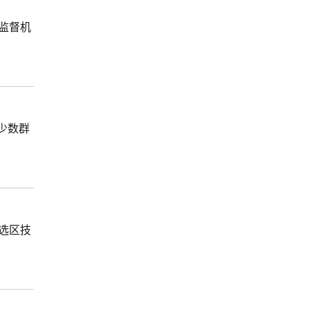
监督机
少数群
选区技