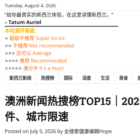
Skip
Tuesday, August 4, 2026
to
“给你最真实的新西兰体验，在这里读懂新西兰。”
content
– Tatum Auriel
本站测评星级
：
⭐️
超级不推荐 Super no no
⭐️⭐️
不推荐 Not recommended
⭐️⭐️⭐️
还可以 Average
⭐️⭐️⭐️⭐️
推荐 Recommended
⭐️⭐️⭐️⭐️⭐️
满分💯 It's a must
新西兰新闻
热搜榜
国际
深度
生活
美食
澳洲新闻热搜榜TOP15｜2
件、城市限速
Posted on
July 5, 2026
by
全搜索健康编辑Hope