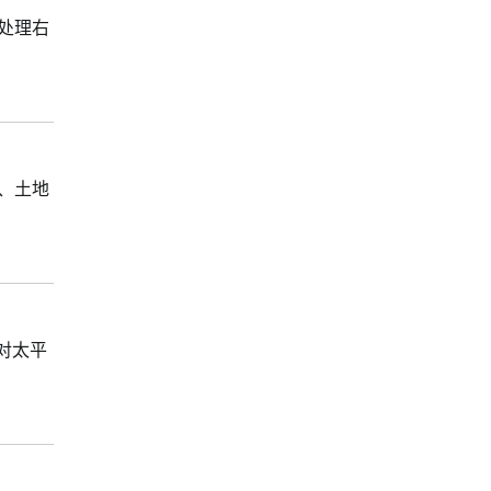
处理右
、土地
对太平