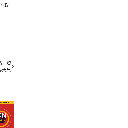
方政
贴、贸
岛天气