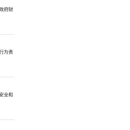
政府财
行为责
安全和