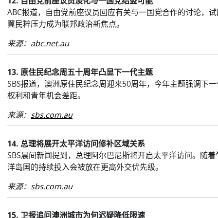
12. 自由党前座议员淡化与一国党结盟可能
ABC报道，自由党前座议员回应有关与一国党合作的讨论，
翼民粹压力成为联邦政治新焦点。
来源：
abc.net.au
13. 原住民纪念周五十周年凸显下一代主题
SBS报道，澳洲原住民纪念周迎来50周年，今年主题强调下
权利和青年机会差距。
来源：
sbs.com.au
14. 总理将展开太平洋访问修补区域关系
SBS晨间新闻提到，总理阿尔巴尼斯将开启太平洋访问。随
洋岛国的持续投入会被放在更高外交优先级。
来源：
sbs.com.au
15. 卫报追问澳洲城市为何迟疑降低限速