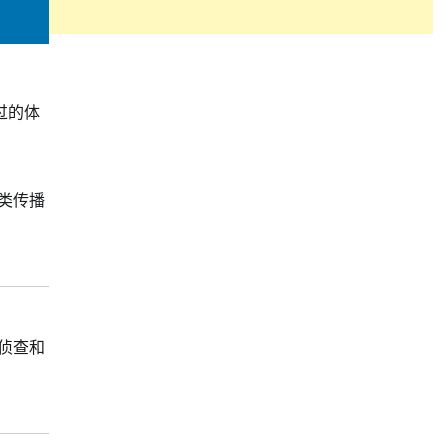
。
过的体
类传播
侦查和