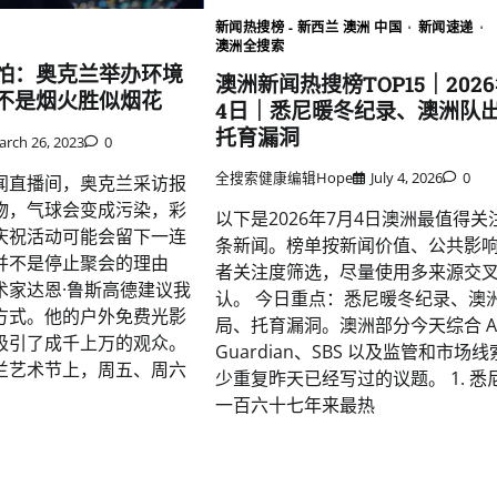
新闻热搜榜 - 新西兰 澳洲 中国
新闻速递
澳洲全搜索
怕：奥克兰举办环境
澳洲新闻热搜榜TOP15｜202
不是烟火胜似烟花
4日｜悉尼暖冬纪录、澳洲队
托育漏洞
rch 26, 2023
0
全搜索健康编辑Hope
July 4, 2026
0
闻直播间，奥克兰采访报
物，气球会变成污染，彩
以下是2026年7月4日澳洲最值得关
庆祝活动可能会留下一连
条新闻。榜单按新闻价值、公共影
并不是停止聚会的理由
者关注度筛选，尽量使用多来源交
术家达恩·鲁斯高德建议我
认。 今日重点：悉尼暖冬纪录、澳
方式。他的户外免费光影
局、托育漏洞。澳洲部分今天综合 A
吸引了成千上万的观众。
Guardian、SBS 以及监管和市场
兰艺术节上，周五、周六
少重复昨天已经写过的议题。 1. 悉
一百六十七年来最热