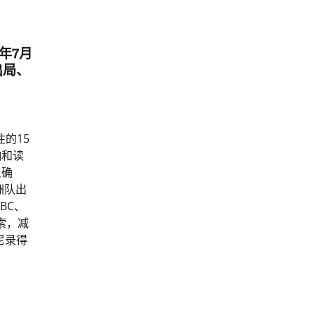
6年7月
出局、
注的15
响和读
叉确
洲队出
BC、
线索，减
尼录得