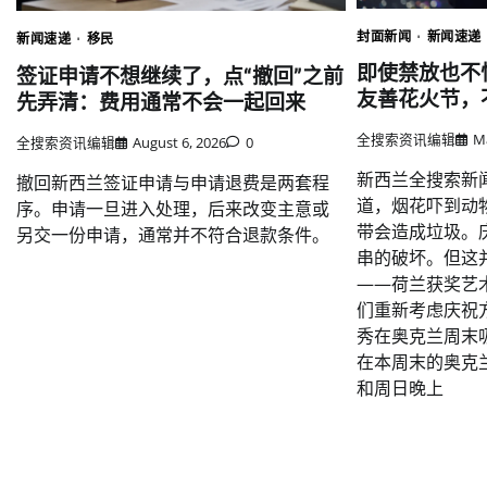
封面新闻
新闻速递
新闻速递
移民
即使禁放也不
签证申请不想继续了，点“撤回”之前
友善花火节，
先弄清：费用通常不会一起回来
全搜索资讯编辑
Ma
全搜索资讯编辑
August 6, 2026
0
新西兰全搜索新
撤回新西兰签证申请与申请退费是两套程
道，烟花吓到动
序。申请一旦进入处理，后来改变主意或
带会造成垃圾。
另交一份申请，通常并不符合退款条件。
串的破坏。但这
——荷兰获奖艺
们重新考虑庆祝
秀在奥克兰周末
在本周末的奥克
和周日晚上