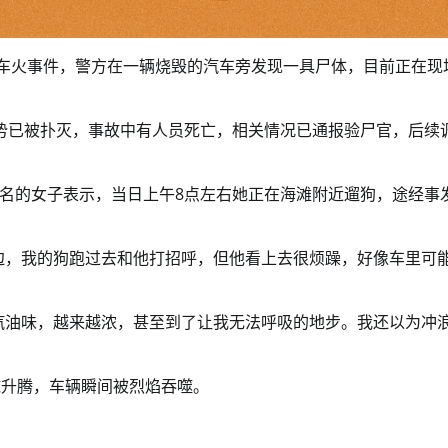
严重车火事件，警方在一辆烧毁的汽车旁发现一具尸体，目前正在现
通报，火势已被扑灭，事故中有人员死亡，相关情况已通报验尸官，后续
名的女子表示，当日上午8点左右她正在海滩附近遛狗，途经事
边，我的狗跑过去和他打招呼，但他看上去很烦躁，好像车里可
汽油味，越来越浓，甚至到了让我无法呼吸的地步。我还以为冲
球升腾，车辆瞬间被烈焰吞噬。