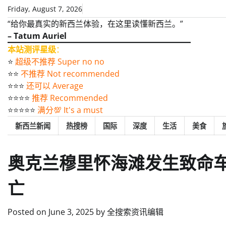
Skip
Friday, August 7, 2026
to
“给你最真实的新西兰体验，在这里读懂新西兰。”
content
– Tatum Auriel
本站测评星级
：
⭐️
超级不推荐 Super no no
⭐️⭐️
不推荐 Not recommended
⭐️⭐️⭐️
还可以 Average
⭐️⭐️⭐️⭐️
推荐 Recommended
⭐️⭐️⭐️⭐️⭐️
满分💯 It's a must
新西兰新闻
热搜榜
国际
深度
生活
美食
奥克兰穆里怀海滩发生致命
亡
Posted on
June 3, 2025
by
全搜索资讯编辑