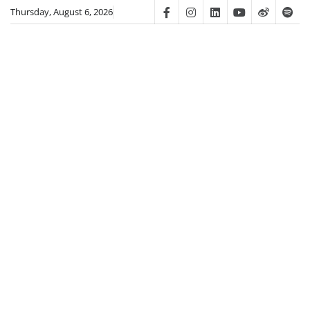
Skip
Thursday, August 6, 2026
Facebook
Instagram
Linkedin
Youtube
Weibo
Spot
to
content