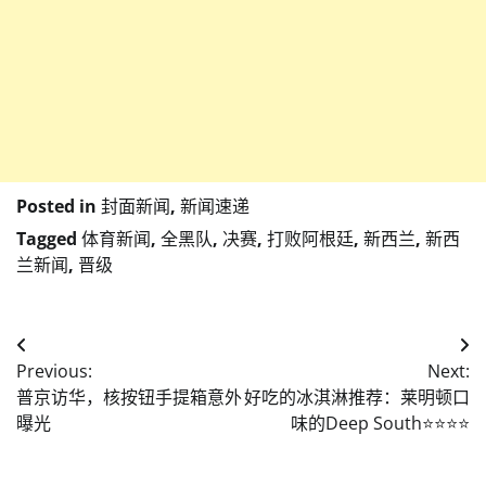
Posted in
封面新闻
,
新闻速递
Tagged
体育新闻
,
全黑队
,
决赛
,
打败阿根廷
,
新西兰
,
新西
兰新闻
,
晋级
Post
Previous:
Next:
navigation
普京访华，核按钮手提箱意外
好吃的冰淇淋推荐：莱明顿口
曝光
味的Deep South⭐️⭐️⭐️⭐️