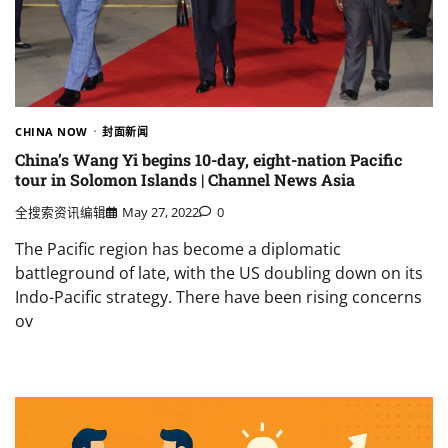
CHINA NOW
封面新闻
China’s Wang Yi begins 10-day, eight-nation Pacific
tour in Solomon Islands | Channel News Asia
全搜索资讯编辑
May 27, 2022
0
The Pacific region has become a diplomatic
battleground of late, with the US doubling down on its
Indo-Pacific strategy. There have been rising concerns
ov