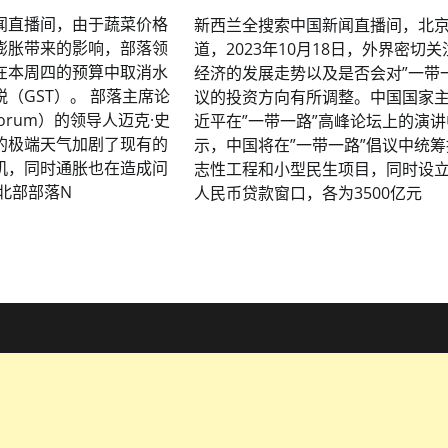
闻直播间，由于蔬菜价格
新西兰全搜索中国新闻直播间，北
膨胀带来的影响，部落领
道，2023年10月18日，外界密切
在本周四的预算中取消水
经济的发展走势以及是否会对”一带
（GST）。 部落主席论
议的投资方向有所调整。中国国家
s Forum）的领导人迈克·史
近平在”一带一路”高峰论坛上的演讲
的极端天气加剧了现有的
示，中国将在”一带一路”倡议中统
机，同时通胀也在造成问
志性工程和小型民生项目，同时设
北部部落N
人民币贷款窗口，各为3500亿元