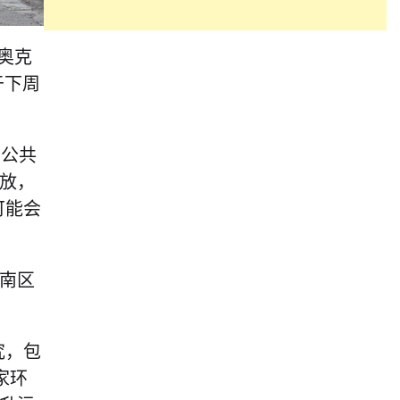
奥克
于下周
。公共
放，
可能会
南区
究，包
家环