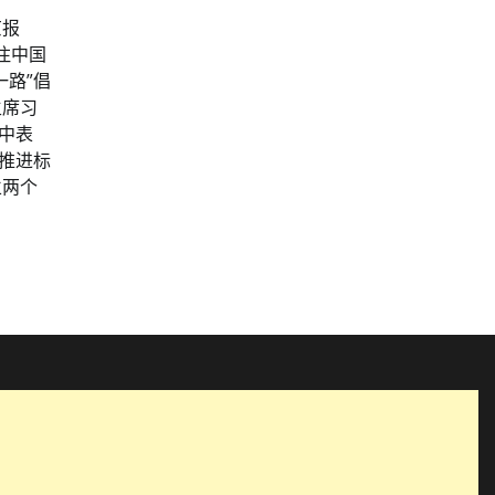
京报
关注中国
一路”倡
主席习
中表
筹推进标
立两个