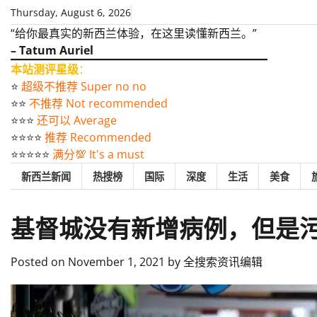
Skip
Thursday, August 6, 2026
to
“给你最真实的新西兰体验，在这里读懂新西兰。”
content
– Tatum Auriel
本站测评星级
：
⭐️
超级不推荐 Super no no
⭐️⭐️
不推荐 Not recommended
⭐️⭐️⭐️
还可以 Average
⭐️⭐️⭐️⭐️
推荐 Recommended
⭐️⭐️⭐️⭐️⭐️
满分💯 It's a must
新西兰新闻
热搜榜
国际
深度
生活
美食
基督城没有新增病例，但是
Posted on
November 1, 2021
by
全搜索资讯编辑