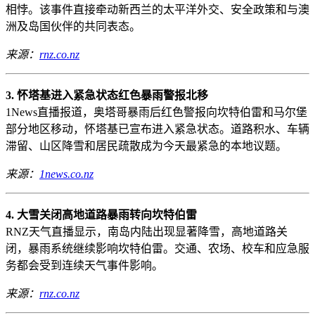
相悖。该事件直接牵动新西兰的太平洋外交、安全政策和与澳
洲及岛国伙伴的共同表态。
来源：
rnz.co.nz
3. 怀塔基进入紧急状态红色暴雨警报北移
1News直播报道，奥塔哥暴雨后红色警报向坎特伯雷和马尔堡
部分地区移动，怀塔基已宣布进入紧急状态。道路积水、车辆
滞留、山区降雪和居民疏散成为今天最紧急的本地议题。
来源：
1news.co.nz
4. 大雪关闭高地道路暴雨转向坎特伯雷
RNZ天气直播显示，南岛内陆出现显著降雪，高地道路关
闭，暴雨系统继续影响坎特伯雷。交通、农场、校车和应急服
务都会受到连续天气事件影响。
来源：
rnz.co.nz