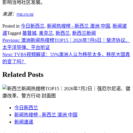
影响当地社区发展。
来源：
rnz.co.nz
Posted in
今日新西兰
,
新闻热搜榜 - 新西兰 澳洲 中国
,
新闻速
递
Tagged
基督城
,
奥克兰
,
新西兰
,
新西兰新闻
Post
Previous:
澳洲新闻热搜榜TOP15｜2026年7月6日｜斐济协议、
navigation
太平洋导弹、平台听证
Next:
TVBS视频解读：55%澳洲人认为移民太多，移民大国真
的变了吗？
Related Posts
今日新西兰
新闻热搜榜 - 新西兰 澳洲 中国
新闻速递