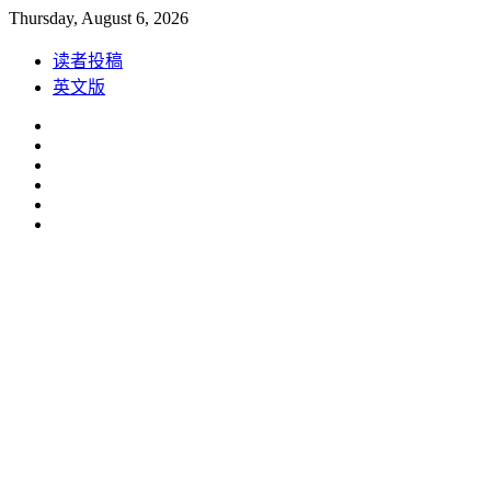
Skip
Thursday, August 6, 2026
to
content
读者投稿
英文版
Facebook
Instagram
Linkedin
Youtube
Weibo
Spotify