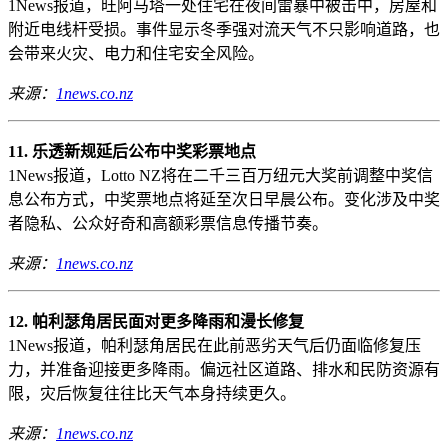
1News报道，旺阿马塔一处住宅在夜间雷暴中被击中，房屋和
附近电线杆受损。事件显示冬季强对流天气不只影响道路，也
会带来火灾、电力和住宅安全风险。
来源：
1news.co.nz
11. 乐透新规延后公布中奖彩票地点
1News报道，Lotto NZ将在二千三百万纽元大奖前调整中奖信
息公布方式，中奖票地点将延至次日早晨公布。变化涉及中奖
者隐私、公众好奇和高额彩票信息传播节奏。
来源：
1news.co.nz
12. 帕利瑟角居民面对更多降雨和漫长修复
1News报道，帕利瑟角居民在此前恶劣天气后仍面临修复压
力，并准备迎接更多降雨。偏远社区道路、排水和民防资源有
限，灾后恢复往往比天气本身持续更久。
来源：
1news.co.nz