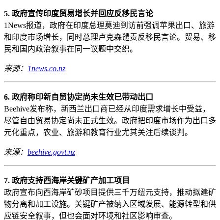
5. 政府宣传印度贸易增长并回应反移民言论
1News报道，政府在印度总理莫迪到访前强调苹果出口、旅游
和印度市场增长，同时总理卢克森谴责反移民言论。贸易、移
民和国内政治叙事在同一议题中交织。
来源：
1news.co.nz
6. 政府称印新自贸协定尚未生效已带动出口
Beehive发布称，新西兰出口商已经从印度需求增长中受益，
尽管自由贸易协定尚未正式生效。政府把印度市场作为出口多
元化重点，农业、旅游和教育行业尤其关注后续谈判。
来源：
beehive.govt.nz
7. 政府支持西海岸关键矿产加工项目
政府宣布向西海岸矿砂项目提供三千万纽元支持，推动拟建矿
物分离和加工设施。关键矿产被纳入区域发展、能源转型和供
应链安全叙事，但也会面对环境和社区影响审查。