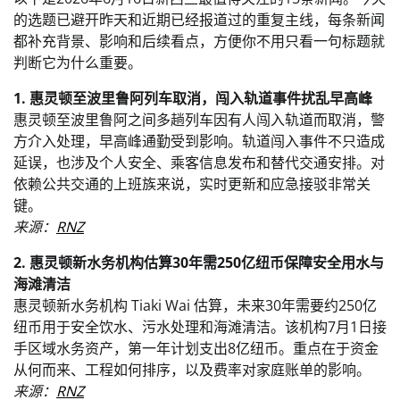
的选题已避开昨天和近期已经报道过的重复主线，每条新闻
都补充背景、影响和后续看点，方便你不用只看一句标题就
判断它为什么重要。
1. 惠灵顿至波里鲁阿列车取消，闯入轨道事件扰乱早高峰
惠灵顿至波里鲁阿之间多趟列车因有人闯入轨道而取消，警
方介入处理，早高峰通勤受到影响。轨道闯入事件不只造成
延误，也涉及个人安全、乘客信息发布和替代交通安排。对
依赖公共交通的上班族来说，实时更新和应急接驳非常关
键。
来源：
RNZ
2. 惠灵顿新水务机构估算30年需250亿纽币保障安全用水与
海滩清洁
惠灵顿新水务机构 Tiaki Wai 估算，未来30年需要约250亿
纽币用于安全饮水、污水处理和海滩清洁。该机构7月1日接
手区域水务资产，第一年计划支出8亿纽币。重点在于资金
从何而来、工程如何排序，以及费率对家庭账单的影响。
来源：
RNZ