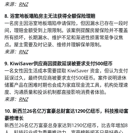
来源：
RNZ
8. 浴室地板塌陷房主无法获得全额保险理赔
一名房主因浴室地板塌陷申请保险，但因漏水已存在一段时
间，理赔金额受到上限限制。该案例提醒房屋保险并不覆盖
所有损坏，长期漏水、维护不足和渐进性损害常是争议焦
点。屋主需要及时记录、维修并理解保单限制。
来源：
RNZ
9. KiwiSaver供应商因提款延误被要求支付500纽币
一名女性因生活成本需要提取 KiwiSaver 资金，但认为支付
延误过久，最终供应商被要求支付500纽币。案件说明退休
储蓄产品在困难时期也会成为家庭现金流工具，机构处理速
度、沟通质量和投诉机制都直接影响消费者体验。
来源：
RNZ
10. 新西兰26名亿万富豪总财富达1290亿纽币，科技推动富
豪榜增长
新西兰26名亿万富豪总身家达到1290亿纽币，比去年增加8
人，科技行业成为重要推动力。富豪榜新闻不只是好奇心，