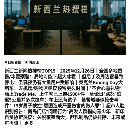
今日新西兰
新闻速递
新西兰新闻热搜榜TOP15｜2025年12月26日｜全国多地雷
暴/冰雹预警：局地可能下超大冰雹 ｜但尼丁及周边雷暴致
停电：圣诞夜仍有大量用户受影响｜奥克兰Boxing Day大
堵车：去机场/购物区建议预留更久时间｜“不合心意礼物”
涌上Trade Me：上午就已上架4500+件｜圣诞日“路怒”追
逐5公里并多次撞车：车上还有孩子｜基督城疑似枪击事
件：19岁男子被控“意图造成严重伤害的伤人罪”｜超市人脸
识别报告：南岛门店“问题行为”高发人群指向青少年｜新印
自贸协定热议：关税覆盖面大，但乳制品仍被排除、未来或
可再谈｜ 更多