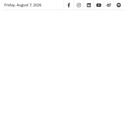
Skip
Friday, August 7, 2026
Facebook
Instagram
Linkedin
Youtube
Weibo
Spot
to
content