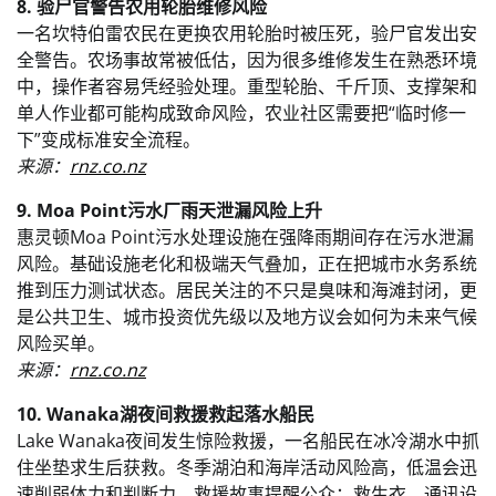
8. 验尸官警告农用轮胎维修风险
一名坎特伯雷农民在更换农用轮胎时被压死，验尸官发出安
全警告。农场事故常被低估，因为很多维修发生在熟悉环境
中，操作者容易凭经验处理。重型轮胎、千斤顶、支撑架和
单人作业都可能构成致命风险，农业社区需要把“临时修一
下”变成标准安全流程。
来源：
rnz.co.nz
9. Moa Point污水厂雨天泄漏风险上升
惠灵顿Moa Point污水处理设施在强降雨期间存在污水泄漏
风险。基础设施老化和极端天气叠加，正在把城市水务系统
推到压力测试状态。居民关注的不只是臭味和海滩封闭，更
是公共卫生、城市投资优先级以及地方议会如何为未来气候
风险买单。
来源：
rnz.co.nz
10. Wanaka湖夜间救援救起落水船民
Lake Wanaka夜间发生惊险救援，一名船民在冰冷湖水中抓
住坐垫求生后获救。冬季湖泊和海岸活动风险高，低温会迅
速削弱体力和判断力。救援故事提醒公众：救生衣、通讯设