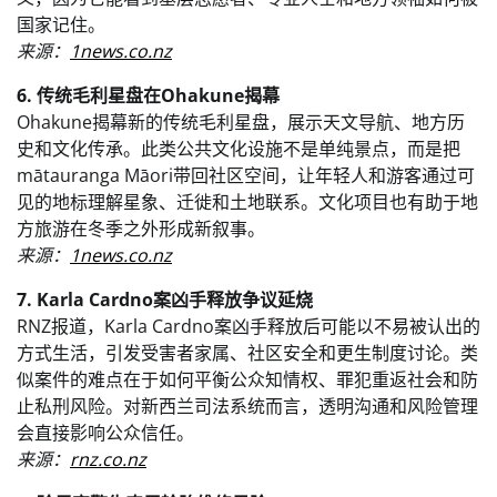
国家记住。
来源：
1news.co.nz
6. 传统毛利星盘在Ohakune揭幕
Ohakune揭幕新的传统毛利星盘，展示天文导航、地方历
史和文化传承。此类公共文化设施不是单纯景点，而是把
mātauranga Māori带回社区空间，让年轻人和游客通过可
见的地标理解星象、迁徙和土地联系。文化项目也有助于地
方旅游在冬季之外形成新叙事。
来源：
1news.co.nz
7. Karla Cardno案凶手释放争议延烧
RNZ报道，Karla Cardno案凶手释放后可能以不易被认出的
方式生活，引发受害者家属、社区安全和更生制度讨论。类
似案件的难点在于如何平衡公众知情权、罪犯重返社会和防
止私刑风险。对新西兰司法系统而言，透明沟通和风险管理
会直接影响公众信任。
来源：
rnz.co.nz