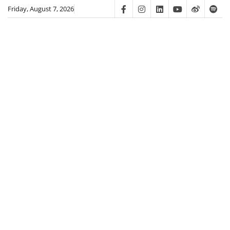
Skip
Friday, August 7, 2026
Facebook
Instagram
Linkedin
Youtube
Weibo
Spot
to
content