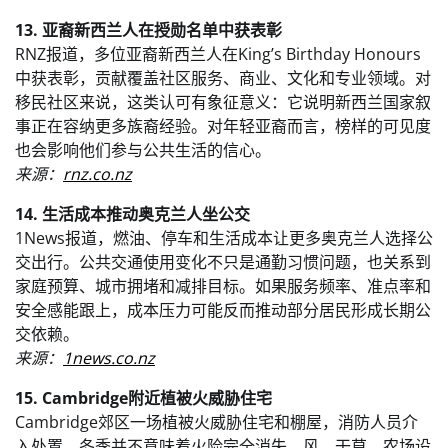
13. 亚裔新西兰人在授勋名单中获表彰
RNZ报道，多位亚裔新西兰人在King’s Birthday Honours
中获表彰，贡献覆盖社区服务、商业、文化和专业领域。对
移民社区来说，这类认可有象征意义：它说明新西兰国家叙
事正在容纳更多族裔经验。对年轻亚裔而言，榜样的可见度
也会影响他们参与公共生活的信心。
来源：
rnz.co.nz
14. 生活成本推动奥克兰人坐公交
1News报道，燃油、停车和生活成本让更多奥克兰人选择公
交出行。公共交通使用变化不只是通勤习惯问题，也关系到
家庭预算、城市拥堵和减排目标。如果服务频率、准点率和
安全感能跟上，成本压力可能反而推动部分居民形成长期公
交依赖。
来源：
1news.co.nz
15. Cambridge附近植被火威胁住宅
Cambridge郊区一场植被火威胁住宅和棚屋，消防人员介
入处置。冬季并不意味着火险完全消失，风、干草、农场设