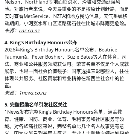
Nelson、Northland等地面临洪水、滑坡和交通延误风
险。对旅行者来说，今天最重要的不是按原计划赶路，而是
实时查看MetService、NZTA和地方民防信息。天气系统移
动期间，小河涨水和山区道路落石往往比城市降雨更危险。
来源：
rnz.co.nz
4. King’s Birthday Honours公布
2026年King’s Birthday Honours名单公布，Beatrice
Faumuinā、Peter Boshier、Suzie Bates等人在体育、司
法、商业和公共服务领域获认可。荣誉名单不仅是个人成就
展示，也是一面社会价值镜子：国家选择表彰哪些人，往往
体现公共服务、社区贡献和专业精神在新西兰社会中的位
置。
来源：
1news.co.nz
5. 完整授勋名单引发社区关注
1News发布完整King’s Birthday Honours名单，涵盖教
育、健康、国防、商业、体育、毛利事务和社区服务等领
域。对各族裔社区来说，完整名单比几个名人故事更有意
义，因为它能看到基层志愿者、专业人士和地方领袖如何被