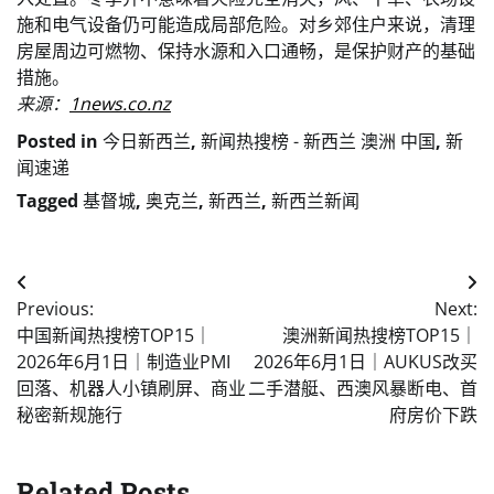
施和电气设备仍可能造成局部危险。对乡郊住户来说，清理
房屋周边可燃物、保持水源和入口通畅，是保护财产的基础
措施。
来源：
1news.co.nz
Posted in
今日新西兰
,
新闻热搜榜 - 新西兰 澳洲 中国
,
新
闻速递
Tagged
基督城
,
奥克兰
,
新西兰
,
新西兰新闻
Post
Previous:
Next:
navigation
中国新闻热搜榜TOP15｜
澳洲新闻热搜榜TOP15｜
2026年6月1日｜制造业PMI
2026年6月1日｜AUKUS改买
回落、机器人小镇刷屏、商业
二手潜艇、西澳风暴断电、首
秘密新规施行
府房价下跌
Related Posts