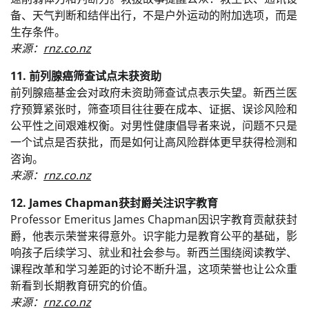
备、天气判断和结伴出行，不是户外运动的附加选项，而是
生存条件。
来源：
rnz.co.nz
11. 前列腺癌筛查试点未获资助
前列腺癌基金会对政府未资助筛查试点表示失望。新西兰医
疗预算紧张时，筛查项目往往要在成本、证据、误诊风险和
公平性之间艰难权衡。对男性健康倡导者来说，问题不只是
一个试点是否获批，而是如何让高风险群体更早获得检测和
咨询。
来源：
rnz.co.nz
12. James Chapman获封爵关注识字教育
Professor Emeritus James Chapman因识字教育贡献获封
爵，他表示荣誉来得意外。识字能力是教育公平的基础，影
响孩子后续学习、就业和社会参与。新西兰围绕阅读教学、
课程改革和学习差距的讨论不断升温，这项荣誉也让公众重
新看到长期教育研究的价值。
来源：
rnz.co.nz