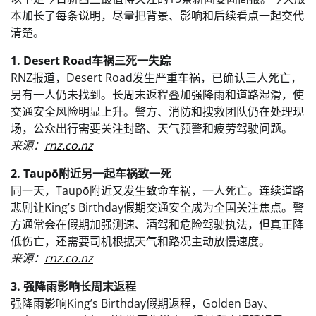
本加长了每条说明，尽量把背景、影响和后续看点一起交代
清楚。
1. Desert Road车祸三死一失踪
RNZ报道，Desert Road发生严重车祸，已确认三人死亡，
另有一人仍未找到。长周末返程叠加强降雨和道路湿滑，使
交通安全风险明显上升。警方、消防和搜救团队仍在处理现
场，公众出行需要关注封路、天气预警和疲劳驾驶问题。
来源：
rnz.co.nz
2. Taupō附近另一起车祸致一死
同一天，Taupō附近又发生致命车祸，一人死亡。连续道路
悲剧让King’s Birthday假期交通安全成为全国关注焦点。警
方通常会在假期加强测速、酒驾和危险驾驶执法，但真正降
低伤亡，还需要司机根据天气和路况主动放慢速度。
来源：
rnz.co.nz
3. 强降雨影响长周末返程
强降雨影响King’s Birthday假期返程，Golden Bay、