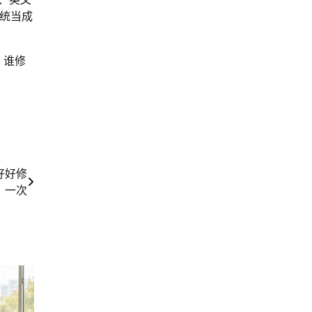
统当成
、谁修
好好修
一次