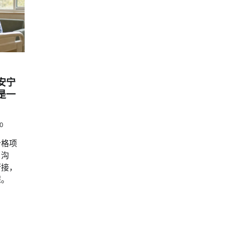
安宁
是一
0
价格项
、沟
衔接，
程。