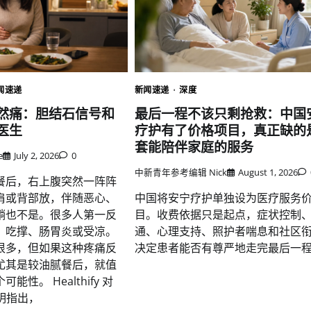
新闻速递
深度
闻速递
最后一程不该只剩抢救：中国
然痛：胆结石信号和
疗护有了价格项目，真正缺的
医生
套能陪伴家庭的服务
e
July 2, 2026
0
中新青年参考编辑 Nick
August 1, 2026
餐后，右上腹突然一阵阵
中国将安宁疗护单独设为医疗服务
肩或背部放，伴随恶心、
目。收费依据只是起点，症状控制
躺也不是。很多人第一反
通、心理支持、照护者喘息和社区
、吃撑、肠胃炎或受凉。
决定患者能否有尊严地走完最后一
很多，但如果这种疼痛反
尤其是较油腻餐后，就值
性。 Healthify 对
的说明指出，