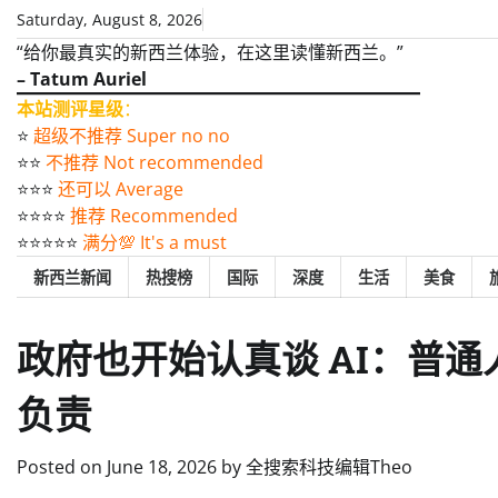
Skip
Saturday, August 8, 2026
to
“给你最真实的新西兰体验，在这里读懂新西兰。”
content
– Tatum Auriel
本站测评星级
：
⭐️
超级不推荐 Super no no
⭐️⭐️
不推荐 Not recommended
⭐️⭐️⭐️
还可以 Average
⭐️⭐️⭐️⭐️
推荐 Recommended
⭐️⭐️⭐️⭐️⭐️
满分💯 It's a must
新西兰新闻
热搜榜
国际
深度
生活
美食
政府也开始认真谈 AI：普通
负责
Posted on
June 18, 2026
by
全搜索科技编辑Theo