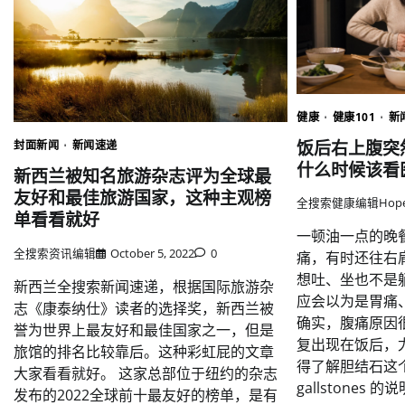
健康
健康101
新
饭后右上腹突
封面新闻
新闻速递
什么时候该看
新西兰被知名旅游杂志评为全球最
友好和最佳旅游国家，这种主观榜
全搜索健康编辑Hop
单看看就好
一顿油一点的晚
全搜索资讯编辑
October 5, 2022
0
痛，有时还往右
想吐、坐也不是
新西兰全搜索新闻速递，根据国际旅游杂
应会以为是胃痛
志《康泰纳仕》读者的选择奖，新西兰被
确实，腹痛原因
誉为世界上最友好和最佳国家之一，但是
复出现在饭后，
旅馆的排名比较靠后。这种彩虹屁的文章
得了解胆结石这个可能
大家看看就好。 这家总部位于纽约的杂志
gallstones 
发布的2022全球前十最友好的榜单，是有