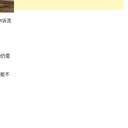
申诉流
构仍需
你能不