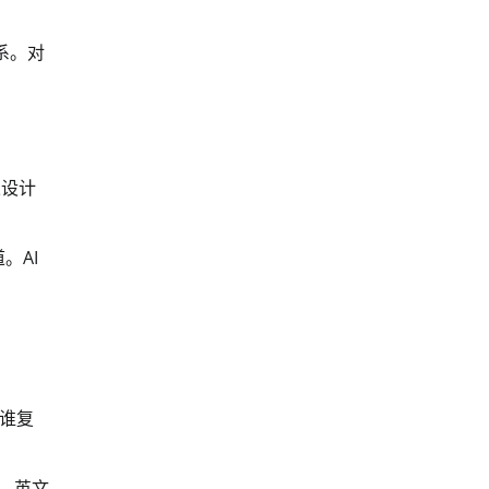
系。对
果设计
。AI
谁复
、英文