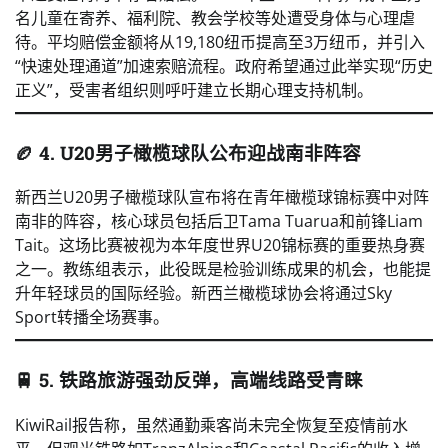
名儿童在寄养、福利院、教会学校等处遭受身体与心理虐
待。平均赔偿金额将从19,180纽币提高至3万纽币，并引入
“快速处理通道”加速索赔流程。政府希望通过此举实现“历史
正义”，受害者组织则呼吁建立长期心理支持机制。
🏉 4. U20男子橄榄球队公布迎战南非阵容
新西兰U20男子橄榄球队宣布将在青年橄榄球锦标赛中对阵
南非的阵容，核心球员包括后卫Tama Tuarua和前锋Liam
Tait。这场比赛被视为本年度世界U20锦标赛的重要热身赛
之一。教练组表示，此役既是检验训练成果的机会，也能提
升年轻球员的国际经验。新西兰橄榄球协会将通过Sky
Sport转播全场赛事。
🚆 5. 铁路旅游强劲反弹，高端线路受青睐
KiwiRail报告称，虽然通勤乘客尚未完全恢复至疫情前水