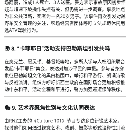
场翻覆，造成1人死亡、3人送医。警方表示事故原因初步怀
疑与超速下坡操作失控有关，但仍需进一步调查。事发地点
为非公共道路，死者为一名20岁男子。该事件再次引发对越
野车安全管理的关注，农场经营者团体呼吁立法规范休闲用
途ATV驾驶行为。
🌍 8. “卡菲耶日”活动支持巴勒斯坦引发共鸣
在奥克兰、惠灵顿、基督城等地，多所大学与人权组织联合
发起“卡菲耶日”集会，表达对加沙平民的声援。参与者身穿
象征巴勒斯坦文化的黑白格围巾，举行和平游行、朗诵诗歌
与反战演讲。组织方呼吁新西兰政府在国际场合更加积极推
动中东和平。活动全程和平进行，警方加强巡逻保障秩序。
🎭 9. 艺术界聚焦性别与文化认同表达
由RNZ主办的《Culture 101》节目专访多位新锐艺术家，
探讨他们如何通过视觉艺术、戏剧、摄影等形式诠释性别流