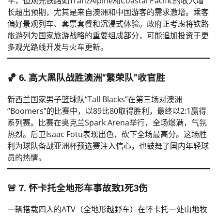
平，但观光铁路如TranzAlpine和Coastal Pacific的收入增
长超出预期，尤其是来自澳洲和中国游客的需求激增。乘客
偏好景观列车、套票套餐和沉浸式体验。政府正考虑将铁路
旅游列为国家旅游战略的重要组成部分，可能追加投资于更
多观光路线开发与火车更新。
🏀 6. 高大黑队战胜澳洲“繁荣队”收官胜
新西兰国家男子篮球队“Tall Blacks”在第三场对澳洲
“Boomers”的比赛中，以89比80取得胜利，最终以2:1赢得
系列赛。比赛在奥克兰Spark Arena举行，全场爆满，气氛
热烈。后卫Isaac Fotu表现出色，砍下全场最高分。这场胜
利为球队备战亚洲杯预选赛注入信心，也鼓舞了国内年轻球
员的热情。
🚨 7. 怀卡托全地形车事故致1死3伤
一辆搭载四人的ATV（全地形越野车）在怀卡托一处山地牧