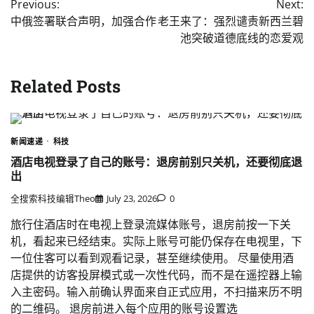
Previous:
Next:
navigation
中俄签署联合声明，加强合作
老王来了：强烈谴责新西兰碧
池突破道德底线的恋爱观
Related Posts
新闻速递
科技
酒店电视登录了自己的账号：退房前别只关机，还要彻底退
出
全搜索科技编辑Theo
July 23, 2026
0
旅行住酒店时在电视上登录流媒体账号，退房前按一下关
机，看起来已经结束。实际上账号可能仍保存在电视里，下
一位住客可以看到观看记录，甚至继续使用。 尽量使用酒
店提供的访客投屏模式或一次性代码，而不是在遥控器上输
入主密码。输入前确认界面来自正式应用，不扫描来历不明
的二维码。 退房前进入每个应用的账号设置选