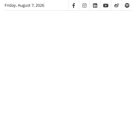
Skip
Friday, August 7, 2026
Facebook
Instagram
Linkedin
Youtube
Weibo
Spot
to
content