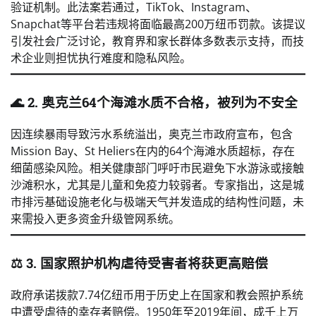
验证机制。此法案若通过，TikTok、Instagram、
Snapchat等平台若违规将面临最高200万纽币罚款。该提议
引发社会广泛讨论，教育界和家长群体多数表示支持，而技
术企业则担忧执行难度和隐私风险。
🌊 2. 奥克兰64个海滩水质不合格，被列为不安全
因连续暴雨导致污水系统溢出，奥克兰市政府宣布，包含
Mission Bay、St Heliers在内的64个海滩水质超标，存在
细菌感染风险。相关健康部门呼吁市民避免下水游泳或接触
沙滩积水，尤其是儿童和免疫力较弱者。专家指出，这是城
市排污基础设施老化与极端天气并发造成的结构性问题，未
来需投入更多资金升级管网系统。
⚖️ 3. 国家照护机构虐待受害者将获更高赔偿
政府承诺拨款7.74亿纽币用于历史上在国家和教会照护系统
中遭受虐待的幸存者赔偿。1950年至2019年间，成千上万