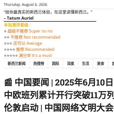
Skip
Thursday, August 6, 2026
to
“给你最真实的新西兰体验，在这里读懂新西兰。”
content
– Tatum Auriel
本站测评星级
：
⭐️
超级不推荐 Super no no
⭐️⭐️
不推荐 Not recommended
⭐️⭐️⭐️
还可以 Average
⭐️⭐️⭐️⭐️
推荐 Recommended
⭐️⭐️⭐️⭐️⭐️
满分💯 It's a must
新西兰新闻
热搜榜
国际
深度
生活
美食
📰 中国要闻 | 2025年6月1
中欧班列累计开行突破11万列
伦敦启动 | 中国网络文明大