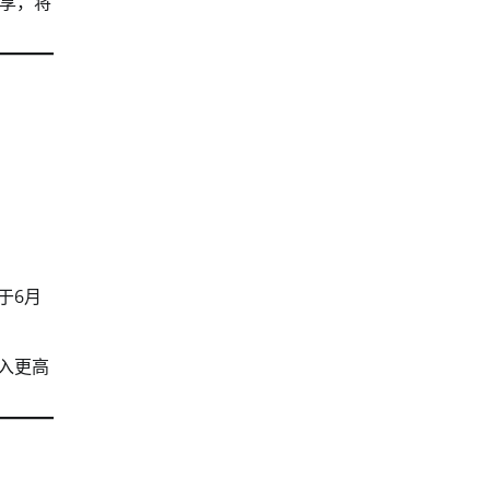
享，将
。
于6月
入更高