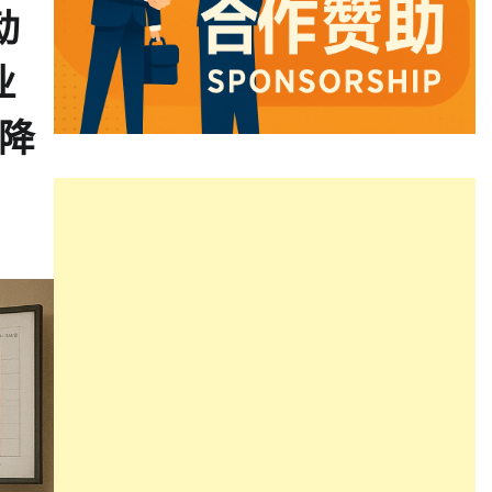
动
业
下降