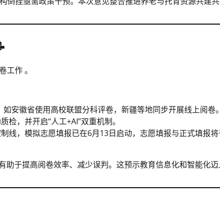
构倒挂亟需政策干预。本次意见整合推进养老与托育资源共建共

卷工作 。
，如安徽省使用高校联盟分科评卷，新疆等地同步开展线上阅卷
质检，并开启“人工+AI”双重机制。
控制线，模拟志愿填报已在6月13日启动，志愿填报与正式填报将
，有助于提高阅卷效率、减少误判。这预示教育信息化和智能化迈