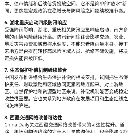
本、债市情绪和后续信贷投放空间。它不是简单的“放水”新
闻，更像是宏观政策在稳增长与防风险之间继续校准节奏。
6. 湖北重庆启动四级防汛响应
受强降雨影响，湖北、重庆相关防汛应急响应启动，南方多
地的雨情风险继续升高。防汛新闻往往会影响交通、农业、
地质灾害预警和城市排水调度，不能只看降雨量本身。接下
来地方是否提前转移高风险区域人员、抢修基础设施，将决
定损失能否被压低。
7. 生态保护补偿机制继续整合
中国发布推进综合生态保护补偿的相关安排，试图把生态保
护责任、财政激励和区域协同更紧密地连起来。对上游地
区、自然保护地和资源型地区来说，补偿机制能否变成稳定
收益很重要。它也关系到地方政府在发展项目和生态红线之
间怎样算账。
8. 西藏交通网络改善可达性
China Daily关注西藏交通网络改善带来的可达性提升。道
路、机场和物流线路的完善不只是旅游便利，也会影响医疗