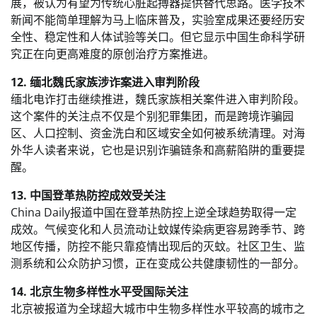
展，被认为有望为传统心脏起搏器提供替代思路。医学技术
新闻不能简单理解为马上临床普及，实验室成果还要经历安
全性、稳定性和人体试验等关口。但它显示中国生命科学研
究正在向更高难度的原创治疗方案推进。
12. 缅北魏氏家族涉诈案进入审判阶段
缅北电诈打击继续推进，魏氏家族相关案件进入审判阶段。
这个案件的关注点不仅是个别犯罪集团，而是跨境诈骗园
区、人口控制、资金洗白和区域安全如何被系统清理。对海
外华人读者来说，它也是识别诈骗链条和高薪陷阱的重要提
醒。
13. 中国登革热防控成效受关注
China Daily报道中国在登革热防控上逆全球趋势取得一定
成效。气候变化和人员流动让蚊媒传染病更容易跨季节、跨
地区传播，防控不能只靠疫情出现后的灭蚊。社区卫生、监
测系统和公众防护习惯，正在变成公共健康韧性的一部分。
14. 北京生物多样性水平受国际关注
北京被报道为全球超大城市中生物多样性水平较高的城市之