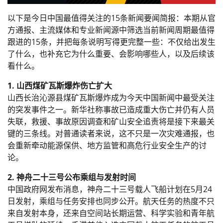
以下是今日中国最值得关注的15条新闻要闻简报：本期从官
方通报、主流媒体和专业新闻源中筛选当前新闻周期最值得
跟进的15条，并把每条说明写得更完整一些：不仅给出发生
了什么，也补充它为什么重要、会影响哪些人，以及后续该
看什么。
1. 山西煤矿瓦斯爆炸伤亡扩大
山西长治沁源县煤矿瓦斯爆炸成为今天中国新闻中最受关注
的突发事件之一。新华社称事故已造成重大伤亡并仍有人员
失联，救援、事故原因调查和矿山安全追责将是接下来最关
键的三条线。对普通读者来说，这不只是一次灾难通报，也
会重新牵动能源保供、地方监管和高危行业安全生产的讨
论。
2. 神舟二十三号公布乘组与发射时间
中国政府网发布消息，神舟二十三号载人飞船计划在5月24
日发射，乘组与任务安排也同步公开。航天任务的热度不只
来自发射本身，还来自空间站长期运营、科学实验和青年航