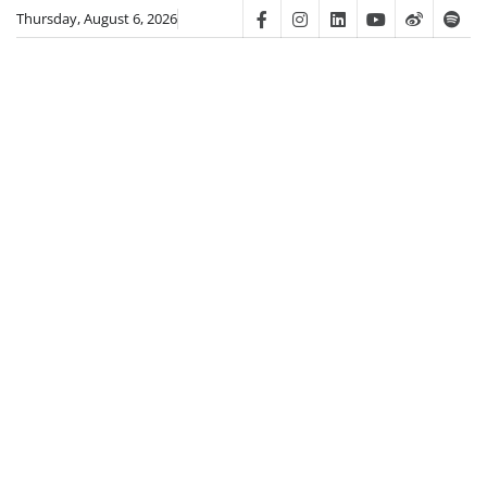
Skip
Thursday, August 6, 2026
Facebook
Instagram
Linkedin
Youtube
Weibo
Spot
to
content