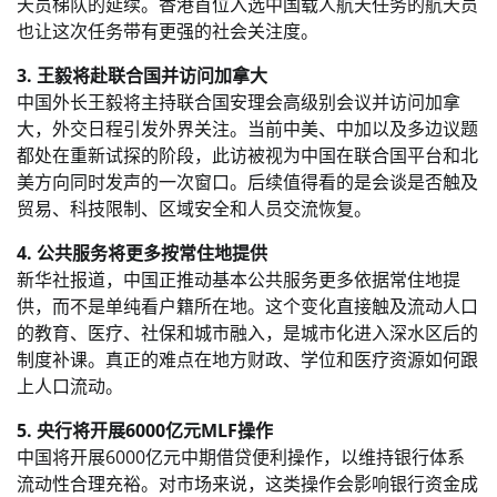
天员梯队的延续。香港首位入选中国载人航天任务的航天员
也让这次任务带有更强的社会关注度。
3. 王毅将赴联合国并访问加拿大
中国外长王毅将主持联合国安理会高级别会议并访问加拿
大，外交日程引发外界关注。当前中美、中加以及多边议题
都处在重新试探的阶段，此访被视为中国在联合国平台和北
美方向同时发声的一次窗口。后续值得看的是会谈是否触及
贸易、科技限制、区域安全和人员交流恢复。
4. 公共服务将更多按常住地提供
新华社报道，中国正推动基本公共服务更多依据常住地提
供，而不是单纯看户籍所在地。这个变化直接触及流动人口
的教育、医疗、社保和城市融入，是城市化进入深水区后的
制度补课。真正的难点在地方财政、学位和医疗资源如何跟
上人口流动。
5. 央行将开展6000亿元MLF操作
中国将开展6000亿元中期借贷便利操作，以维持银行体系
流动性合理充裕。对市场来说，这类操作会影响银行资金成