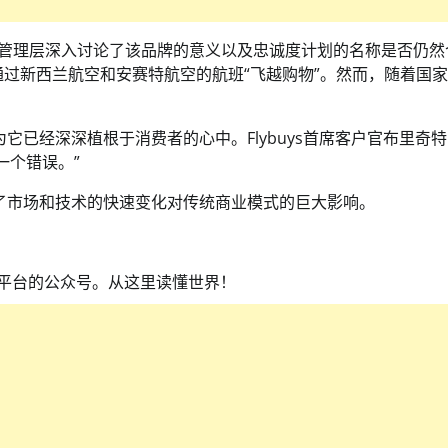
年之际，管理层深入讨论了该品牌的意义以及忠诚度计划的名称是否仍
顾客通过新西兰航空和安赛特航空的航班“飞越购物”。然而，随着国
为它已经深深植根于消费者的心中。Flybuys首席客户官布里奇特
是一个错误。”
反映了市场和技术的快速变化对传统商业模式的巨大影响。
交媒体平台的公众号。从这里读懂世界！️