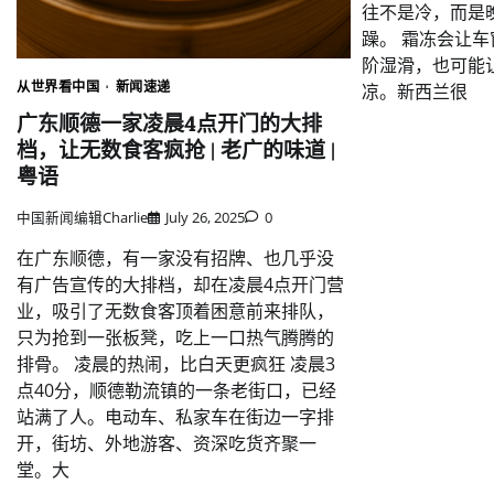
往不是冷，而是
躁。 霜冻会让
阶湿滑，也可能
从世界看中国
新闻速递
凉。新西兰很
广东顺德一家凌晨4点开门的大排
档，让无数食客疯抢 | 老广的味道 |
粤语
中国新闻编辑Charlie
July 26, 2025
0
在广东顺德，有一家没有招牌、也几乎没
有广告宣传的大排档，却在凌晨4点开门营
业，吸引了无数食客顶着困意前来排队，
只为抢到一张板凳，吃上一口热气腾腾的
排骨。 凌晨的热闹，比白天更疯狂 凌晨3
点40分，顺德勒流镇的一条老街口，已经
站满了人。电动车、私家车在街边一字排
开，街坊、外地游客、资深吃货齐聚一
堂。大