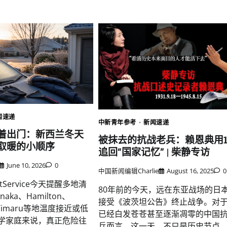
闻速递
中新青年参考
新闻速递
着出门：新西兰冬天
被抹去的抗战老兵：赖恩典用1
取暖的小顺序
追回“国家记忆” | 柴静专访
June 10, 2026
0
中国新闻编辑Charlie
August 16, 2025
0
tService今天提醒多地清
80年前的今天，远在东亚战场的日
ka、Hamilton、
接受《波茨坦公告》终止战争。对
、Timaru等地温度接近或低
已经白发苍苍甚至逐渐凋零的中国
上学家庭来说，真正危险往
兵而言，这一天，不只是历史节点