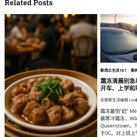
Related Posts
新西兰生活101
新
霜冻清晨别急
开车、上学和
全搜索生活编辑 Lisa
霜冻最怕“赶” Me
晨寒冷霜冻，Wāna
Queenstown
于0C。对上班