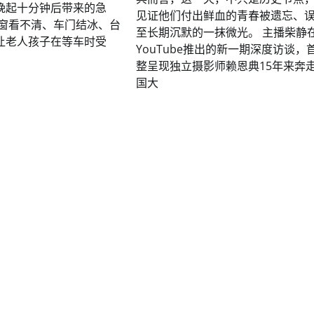
晚起十分钟后带来的急
见证他们付出鲜血的青春被遗忘、
车窗看不清、车门结冰、台
至长期沉默的一抹微光。 主播柴静
让老人孩子在等车时受
YouTube推出的新一期深度访谈，
整呈现独立摄影师赖恩典15年来奔
国大