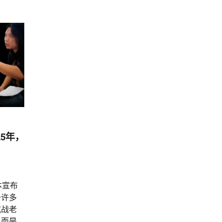
5年，
本宣布
于许多
抗战老
，而是