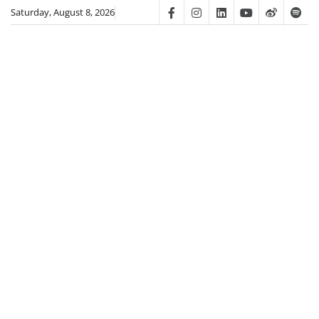
Skip
Saturday, August 8, 2026
Facebook
Instagram
Linkedin
Youtube
Weibo
Spot
to
content