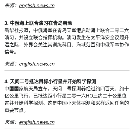
来源：
english.news.cn
3. 中俄海上联合演习在青岛启动
新华社报道，中俄海军在青岛某军港启动海上联合二零二六
演习，并设立联合指挥机构。演习发生在太平洋安全议题升
温之际，外界会关注其训练科目、海域范围和中俄军事协作
信号。
来源：
english.news.cn
4. 天问二号抵达目标小行星并开始科学探测
中国国家航天局宣布，天问二号探测器经过约四百天、约十
亿公里飞行，已抵达距小行星二零一六HO三约二十公里位
置并开始科学探测。这是中国小天体探测和采样返回任务的
重要节点。
来源：
english.news.cn