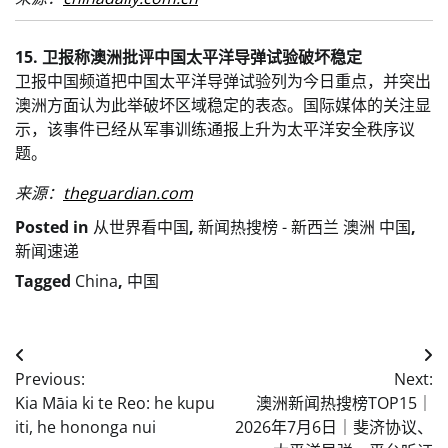
15. 卫报称澳洲批评中国太平洋导弹试验破坏稳定
卫报中国频道把中国太平洋导弹试验列为今日重点，并突出
澳洲方面认为此举破坏区域稳定的表态。国际媒体的关注显
示，该事件已经从军事训练通报上升为太平洋安全秩序议
题。
来源：
theguardian.com
Posted in
从世界看中国
,
新闻热搜榜 - 新西兰 澳洲 中国
,
新闻速递
Tagged
China
,
中国
Post
Previous:
Next:
navigation
Kia Māia ki te Reo: he kupu
澳洲新闻热搜榜TOP15｜
iti, he hononga nui
2026年7月6日｜斐济协议、