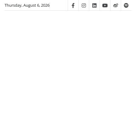
Skip
Thursday, August 6, 2026
Facebook
Instagram
Linkedin
Youtube
Weibo
Spot
to
content