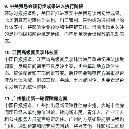
9. 中美贸易会谈初步成果进入执行阶段
环球时报报道称，美国正推进落实中美贸易谈判初步成果。
此类消息若能转化为关税、出口管制、采购或沟通机制上的
具体安排，将影响企业预期和供应链安排。当前市场更关注
的是短期缓和能否稳定延续，而不是单次会谈释放的乐观表
态。
10. 江西高级官员李炜被查
中国日报报道，江西省高级官员李炜涉嫌严重违纪违法接受
调查。反腐新闻通常不只反映个案，也会牵动地方政治生
态、资源配置和干部问责节奏。后续需要观察官方通报是否
涉及具体领域，例如工程、金融、土地或国企，也要看是否
引发地方系统性整顿。
11. 广州推出新一轮保障房方案
中国日报报道，广州推出最新保障性住房安排。大城市住房
问题已经从单纯房价讨论，转向新市民、青年人、产业工人
和公共服务人员能否稳定居住。广州的方案如果能解决租购
门槛、通勤距离和配套服务问题，将对其他一线和强二线城