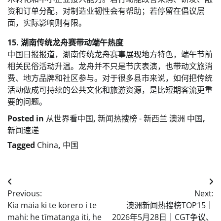
资和订单分配，对制造业韧性会有帮助；若停留在倡议层
面，实际影响则有限。
15. 湖南传统龙舟赛带动端午热度
中国日报报道，湖南传统龙舟赛事展现地方特色，端午节前
相关民俗活动升温。龙舟并不只是节庆表演，也带动文旅消
费、地方品牌和社区参与。对于很多县市来说，如何把传统
活动做成可持续的公共文化和旅游资源，是比短期客流更重
要的问题。
Posted in
从世界看中国
,
新闻热搜榜 - 新西兰 澳洲 中国
,
新闻速递
Tagged
China
,
中国
Post
Previous:
Next:
navigation
Kia māia ki te kōrero i te
澳洲新闻热搜榜TOP15｜
mahi: he tīmatanga iti, he
2026年5月28日｜CGT争议、