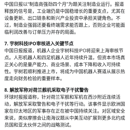
中国日报以“制造商强劲四个月”为题关注制造业运行。报道
释放的信号是，工业端仍是中国稳增长的重要支点，尤其在
设备更新、出口链条和新兴产业投资中承担关键角色。不
过，制造业强弱还要看终端需求能否跟上，否则企业可能面
临利润改善与订单压力并存的局面。
7. 宇树科技IPO审核进入关键节点
中国日报报道，机器人企业宇树科技IPO将迎来上海审核节
点。人形机器人和四足机器人近年持续升温，但资本市场真
正关心的是量产能力、商业场景、成本下降和收入可持续
性。宇树若顺利推进上市，将成为中国机器人赛道从展示热
度走向财务检验的重要样本。
8. 解放军称对荷兰舰机采取电子干扰警告
环球时报报道称，针对荷兰军舰和军机在西沙附近连续活
动，解放军采取警告和电子干扰等行动。该事件显示欧洲国
家在印太地区的军事存在正在被中国持续关注。对区域安全
来说，类似摩擦会让南海议题从中美互动扩展到更多北约成
员国和亚太伙伴之间的战略测试。