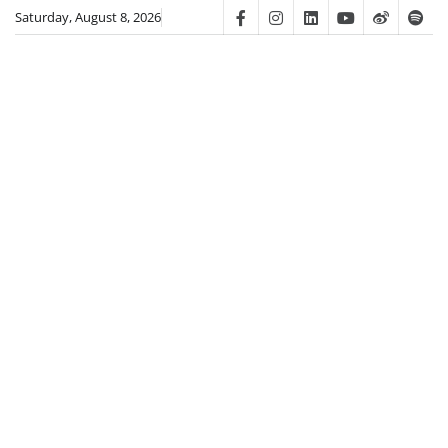
Skip
Saturday, August 8, 2026
Facebook
Instagram
Linkedin
Youtube
Weibo
Spot
to
content