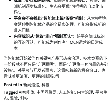
标准与协议如何落地：
如果智能体的接口、权限、追
溯机制逐步标准化，生态会更像“可插拔的自动化市
场”。
平台会不会推出“智能体上架/备案”机制：
从大模型备
案延伸到智能体产品的全链条治理，可能会形成新的
准入门槛。
内容标识从“建议”走向“强制互认”：
跨平台隐式标识
的互识互认，可能成为创作者与MCN运营的日常成
本。
当智能体开始被当作关键AI产品形态来治理，技术竞赛的下
一阶段就不再只是“谁更聪明”，而是“谁更像一套可靠的基础
设施”。对平台与开发者而言，这意味着新的机会窗口，也
意味着更清晰、更硬的规则边界。
Posted in
新闻速递
,
科技
Tagged
AI智能体
,
中国互联网
,
人工智能
,
内容治理
,
平台生
态
,
监管
,
科技