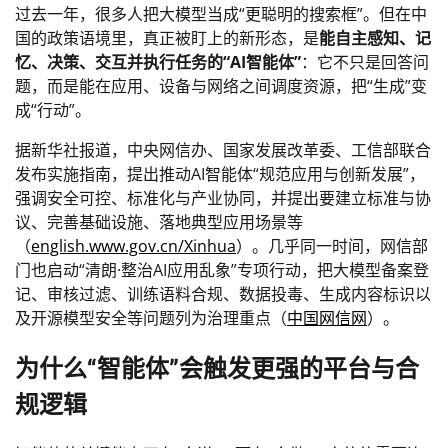
过去一年，很多人把大模型当成“更聪明的搜索框”。但在中
国的政策语境里，真正被盯上的新形态，是
能自主感知、记
忆、决策、交互并执行任务的“AI智能体”
：它不只是回答问
题，而是能在应用、设备与网络之间调度资源，把“生成”变
成“行动”。
据新华社报道，中央网信办、国家发展改革委、工信部联合
发布实施指南，提出推动AI智能体“规范应用与创新发展”，
强调安全可控、标准化与产业协同，并提出要建立标准与协
议、完善基础设施、落地典型应用场景等
（
english.www.gov.cn/Xinhua
）。几乎同一时间，网信部
门也启动“清朗·整治AI应用乱象”专项行动，把大模型备案登
记、审核过滤、训练语料合规、数据投毒、生成内容标识以
及开源模型安全等问题列为治理重点（
中国网信网
）。
为什么“智能体”会触发更强的平台与合
规逻辑