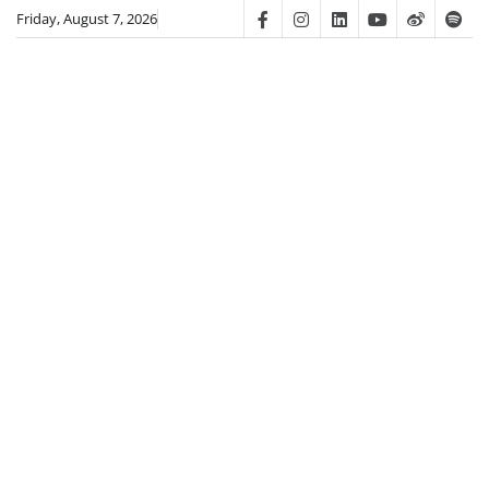
Skip
Friday, August 7, 2026
Facebook
Instagram
Linkedin
Youtube
Weibo
Spot
to
content