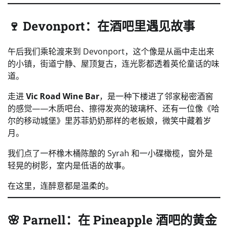
🍷 Devonport：在酒吧里遇见故事
午后我们乘轮渡来到 Devonport，这个像是从画中走出来
的小镇，街道宁静、屋顶复古，连光影都透着英伦童话的味
道。
走进
Vic Road Wine Bar
，是一种下楼进了邻家秘密酒窖
的感觉——木质吧台、擦得发亮的玻璃杯、还有一位像《哈
尔的移动城堡》里苏菲奶奶那样的老板娘，微笑中藏着岁
月。
我们点了一杯橡木桶陈酿的 Syrah 和一小碟橄榄，窗外是
轻晃的树影，室内是低语的故事。
在这里，连醉意都是温柔的。
🌸 Parnell：在 Pineapple 酒吧的黄金