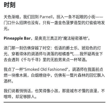
时刻
天色渐暗，我们回到 Parnell，拐入一条不起眼的小街——
门口什么招牌也没有，只有一盏金色菠萝造型的灯偷偷地发
光。
Pineapple Bar
，是奥克兰真正的“魔法秘密基地”。
进门那一刻仿佛穿越了时空：低语的爵士乐、琥珀色的灯
光、穿着得体的调酒师与滴落的柑橘香气……我怀疑再坐下
去会遇到《千与千寻》里的无脸男来点一杯琴酒。
我点了一杯“Smoked Old Fashioned”，调酒师在我面前点
燃一块橡木屑，白烟缭绕中，仿佛有一整片森林的回忆飘入
酒杯。
我们说着悄悄话，也笑得像小孩，那是城市才懂的浪漫，不
喧哗，却足够醉人。