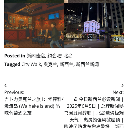
Posted in
新闻速递
,
约会吧! 北岛
Tagged
City Walk
,
奥克兰
,
新西兰
,
新西兰新闻
Post
Previous:
Next:
navigation
吉卜力奥克兰之旅1：怀赫科/
📰 今日新西兰必读新闻 |
激流岛 (Waiheke Island) 品
2025年6月5日 | 总理新闻秘
味葡萄酒之旅
书因丑闻辞职 | 北岛遭遇极端
天气 | 惠灵顿强风掀屋顶 |
陶波民防发布撤离警报 | 新西