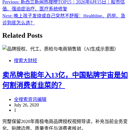
Post
Previous:
新西兰新闻热搜榜TOP15｜2026年6月15日｜股市估
navigation
值、强迫症治疗、医疗系统修复
Next:
晚上孩子发烧或自己突然不舒服：Healthline、药房、急
诊到底怎么选？
Related Posts
搜索大财经
卖吊牌也能年入13亿，中国贴牌宇宙是如
何割消费者韭菜的？
全搜索资讯编辑
July 26, 2020
1
完整保留2020年南极电商品牌授权视频导读，补充当前业务变
化、贴牌边界、质量责任与消费者核对。