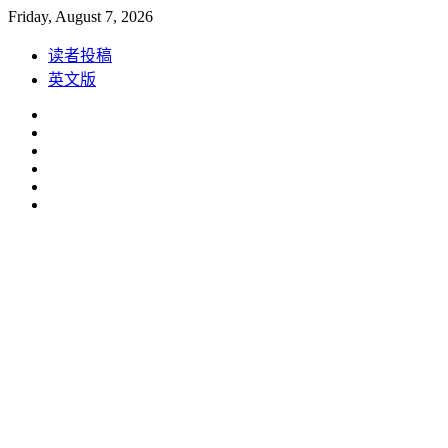
Skip
Friday, August 7, 2026
to
content
读者投稿
英文版
Facebook
Instagram
Linkedin
Youtube
Weibo
Spotify