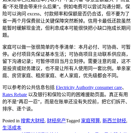
看“不处理会带来什么后果”。例如电费可以尝试沟通分期，保
险可以询问 excess、付款频率和保额是否仍合适，但不要为了
省一两个月保费就让关键保障突然断掉。信用卡最低还款虽然
能暂时缓解现金流，但利息成本可能很快把小缺口拖成长期问
题。
家庭可以做一张很简单的冬季清单：本月必付、可协商、可暂
停。必付项目先保证基本生活；可协商项目主动联系供应商，
留下沟通记录；可暂停项目当月立刻停。需要注意的是，这不
是投资或财务建议，也不是让所有人使用同一套比例。单亲家
庭、房贷家庭、租房家庭、老人家庭，优先级都会不同。
可以参考的公共信息包括
Electricity Authority consumer care
、
Rates Rebate
以及银行和保险公司的困难援助页面。真正有用
的不是“再忍一忍”，而是在账单还没有失控前，把它们拆开、
排序、逐个谈。
Posted in
搜索大财经
,
财经房产
Tagged
家庭预算
,
新西兰财经
,
生活成本