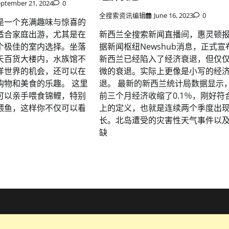
eptember 21, 2024
0
全搜索资讯编辑
June 16, 2023
0
是一个充满趣味与惊喜的
适合家庭出游，尤其是在
新西兰全搜索新闻直播间，惠灵顿
个极佳的室内选择。坐落
据新闻枢纽Newshub消息，正式宣
天百货大楼内，水族馆不
新西兰已经陷入了经济衰退，但仅
洋世界的机会，还可以在
微的衰退。实际上更像是小写的经
购物和美食的乐趣。 这里
退。 最新的新西兰统计局数据显示
可以亲手喂食锦鲤，特别
前三个月经济收缩了0.1％，刚好符
喂鱼，这样你不仅可以看
上的定义，也就是连续两个季度出
长。北岛遭受的灾害性天气事件以
缺