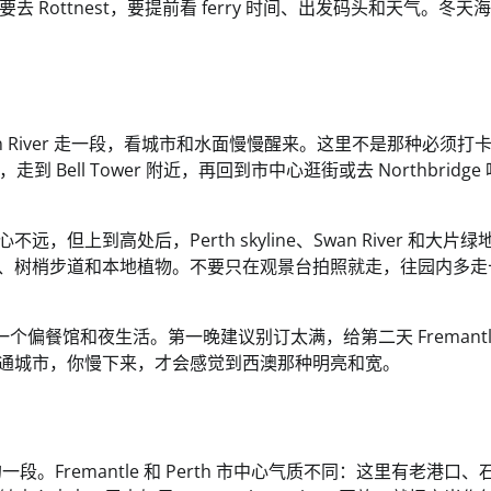
ottnest，要提前看 ferry 时间、出发码头和天气。冬天
Swan River 走一段，看城市和水面慢慢醒来。这里不是那种必须打
ll Tower 附近，再回到市中心逛街或去 Northbridge
市中心不远，但上到高处后，Perth skyline、Swan River 和大片
out、树梢步道和本地植物。不要只在观景台拍照就走，往园内多
个偏河景，一个偏餐馆和夜生活。第一晚建议别订太满，给第二天 Fremantl
像普通城市，你慢下来，才会感觉到西澳那种明亮和宽。
的一段。Fremantle 和 Perth 市中心气质不同：这里有老港口