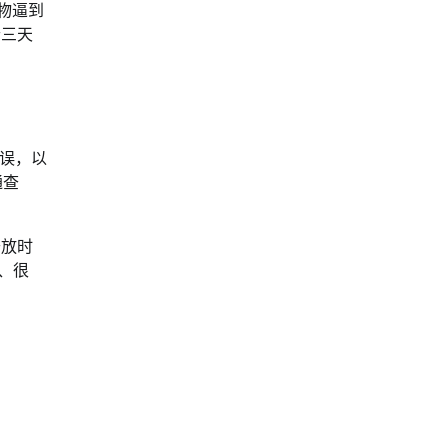
物逼到
个三天
误，以
通查
开放时
、很