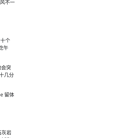
海风不一
卡十个
 吃午
绿地会突
走十几分
e 留体
、石灰岩