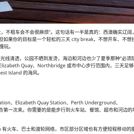
方大，不租车会不会很麻烦”。这句话有一半是真的：西澳确实辽阔
受限制。但如果你的目标是一个轻松的三天 city break，不想开车、不想
慢慢玩。
来时光线清透，公园不晒到发烫，海边和河边也少了夏季那种“必须
izabeth Quay、Northbridge 或市中心步行范围内，三天足
st Island 的海风。
zabeth Quay Station、Perth Underground、
treet 一带，都适合第一次来。你需要的是能步行到火车站、餐馆、超市和河边
 为准。Perth 有火车、巴士和渡轮网络，市区部分区域也有方便短程移动