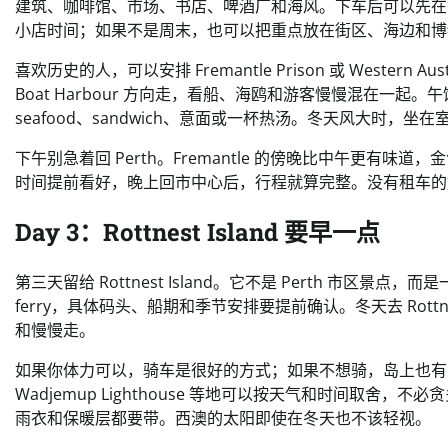
建筑、咖啡馆、市场、书店、啤酒厂和海风。下车后可以先在镇中心走
小店时间；如果不是周末，也可以把重点放在街区、海边和博
喜欢历史的人，可以安排 Fremantle Prison 或 Western Au
Boat Harbour 方向走，看船、海鸥和游客慢慢混在一起。
seafood、sandwich、意面或一杯热汤。冬天风大时，
下午别急着回 Perth。Fremantle 的傍晚比中午更
时间提前看好，晚上回市中心后，行程就算完整。没有租车的
Day 3：Rottnest Island 要早一点
第三天留给 Rottnest Island。它不是 Perth 市区景点，
ferry，具体码头、船期和季节安排要提前确认。冬天去 Ro
和慢慢走。
如果你体力可以，骑车是很好的方式；如果不想骑，岛上也有巴士服务和步行
Wadjemup Lighthouse 等地可以按天气和时间取舍，
雨衣和保暖层都要带。西澳的太阳即使在冬天也不该轻视。