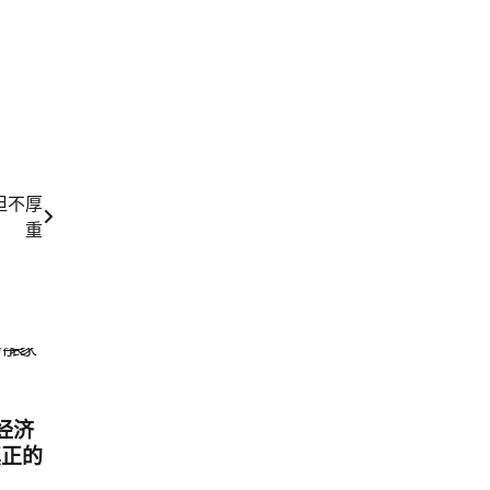
但不厚
重
经济
真正的