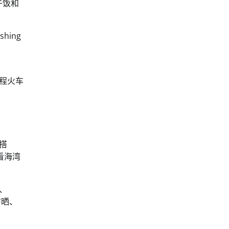
午饭和
hing
回程火车
头搭
看海湾
y、
防晒、