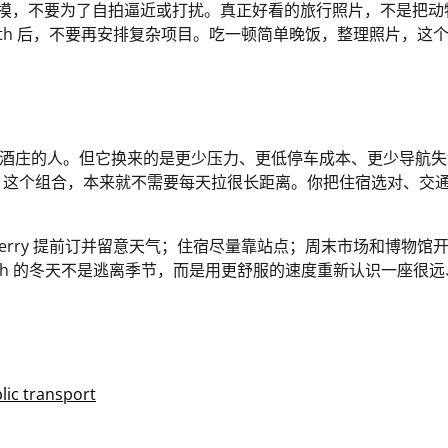
不要摸，不要为了自拍逼近或打扰。真正好看的旅行照片，不是把动
rth 后，不要再安排复杂项目。吃一顿简单晚饭，整理照片，这
酒庄的人。但它换来的是更少压力、更低停车成本、更少导航失
ttnest 这个组合，本来就不需要每天拉很长距离。你把住宿选对、交
r 查路线；ferry 提前订并留意天气；住宿尽量靠站点；周末市场和博物馆
th 的冬天不是逃离季节，而是用更舒服的速度重新认识一座很远
lic transport