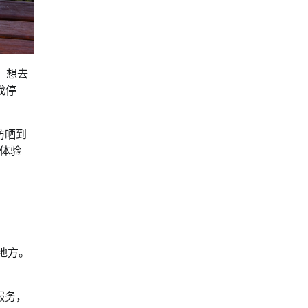
，想去
找停
防晒到
够体验
的地方。
的服务，