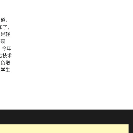
报道，
布了，
仅是轻
济衰
，今年
合技术
现负增
及学生