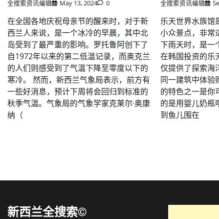
全搜索资讯编辑
May 13, 2024
0
全搜索资讯编辑
S
在全国各地庆祝母亲节的醒来时，对于新
乐天世界水族馆
西兰人来说，是一个冰冷的早晨，其中北
小众景点，非常
岛受到了最严重的影响。罗托鲁阿创下了
下雨天时，是一
自1972年以来的第二低温记录，而奥克兰
在韩国投资的乐
的人们则感受到了气温下降至零度以下的
仅提供了探索海
寒冷。 然而，新西兰气象局表示，前方有
同一建筑中体验
一些好消息，预计下周将会回归到标准的
的特色之一是你
秋季气温。气象局的气象学家克莱尔·奥康
的是用婴儿奶瓶
纳（
到鱼儿围在
新西兰全搜索©