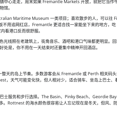
走，周末如果 Fremantle Markets 开放，就把它当作
物馆。
stralian Maritime Museum 一类项目；喜欢散步的人，可以往 Fis
午饭不用追网红店，Fremantle 更适合找一家能坐下来的地方，吃
坐在室内看港口反而很舒服。
有味道，金色光线照在老建筑上，街角音乐、酒吧和港口气味都更明显。
好处是，你不用在一天结束时还要集中精神开回酒店。
而是一整天的岛上节奏。多数游客会从 Fremantle 或 Perth 相关码
ttnest，天气可能变化快，但人相对少，适合骑车、坐岛上巴士、
选择。The Basin、Pinky Beach、Geordie Ba
不必贪多。Rottnest 的海水颜色很容易让人忘记现在是冬天，但风、