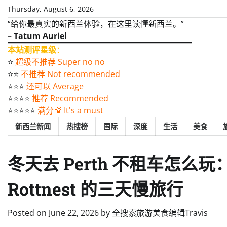
Skip
Thursday, August 6, 2026
to
“给你最真实的新西兰体验，在这里读懂新西兰。”
content
– Tatum Auriel
本站测评星级
：
⭐️
超级不推荐 Super no no
⭐️⭐️
不推荐 Not recommended
⭐️⭐️⭐️
还可以 Average
⭐️⭐️⭐️⭐️
推荐 Recommended
⭐️⭐️⭐️⭐️⭐️
满分💯 It's a must
新西兰新闻
热搜榜
国际
深度
生活
美食
冬天去 Perth 不租车怎么玩：Ki
Rottnest 的三天慢旅行
Posted on
June 22, 2026
by
全搜索旅游美食编辑Travis