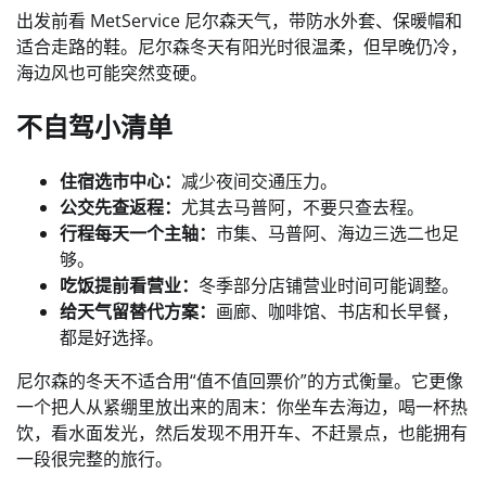
出发前看 MetService 尼尔森天气，带防水外套、保暖帽和
适合走路的鞋。尼尔森冬天有阳光时很温柔，但早晚仍冷，
海边风也可能突然变硬。
不自驾小清单
住宿选市中心：
减少夜间交通压力。
公交先查返程：
尤其去马普阿，不要只查去程。
行程每天一个主轴：
市集、马普阿、海边三选二也足
够。
吃饭提前看营业：
冬季部分店铺营业时间可能调整。
给天气留替代方案：
画廊、咖啡馆、书店和长早餐，
都是好选择。
尼尔森的冬天不适合用“值不值回票价”的方式衡量。它更像
一个把人从紧绷里放出来的周末：你坐车去海边，喝一杯热
饮，看水面发光，然后发现不用开车、不赶景点，也能拥有
一段很完整的旅行。