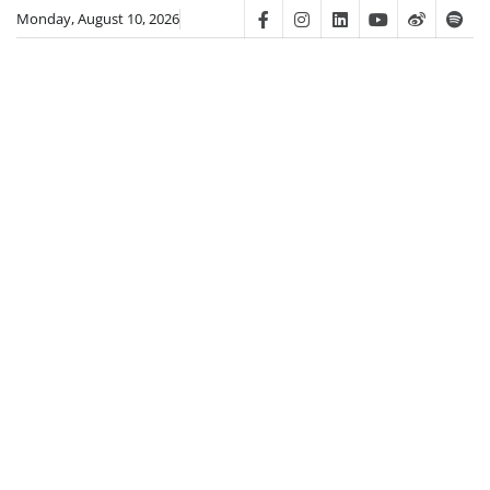
Skip
Monday, August 10, 2026
Facebook
Instagram
Linkedin
Youtube
Weibo
Spot
to
content