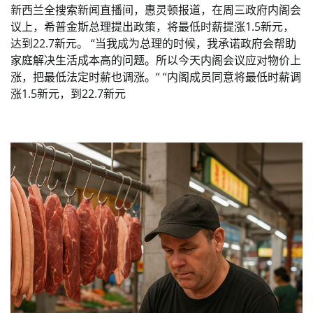
新西兰全搜索新闻直播间，惠灵顿报道，在周三政府内阁会
议上，希普金斯总理提出政策，将最低时薪提涨1.5新元，
达到22.7新元。 “当我成为总理的时候，我承诺政府会帮助
家庭解决生活成本高的问题。所以今天内阁会议应对物价上
涨，把最低法定时薪也调涨。“ “内阁成员同意将最低时薪调
涨1.5新元，到22.7新元