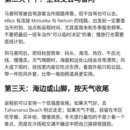
马普阿常被自驾游客当作顺路停靠，但不自驾也可以去。
eBus 有连接 Motueka 与 Nelson 的线路，出发前一定要查
当天时刻、站点和返程时间，尤其是周末和冬季服务频率。
不要把最后一班车当作“可以临时决定”的事；慢旅行也需要
底线计划。
到马普阿后，把目标放简单：码头、海湾、热饮、午后光
线、慢慢走。天气晴朗时，海面和远处山线会非常漂亮；风
大或下雨时，就找室内座位吃点东西，看窗外船只和云层。
带一件防风外套，比带一堆拍照道具更实用。
第三天：海边或山脚，按天气收尾
返程前可以安排一个低强度收尾。如果天气好，去
Tahunanui Beach 附近走走；如果天气不稳，就留在市区
吃早餐、买补给、慢慢退房。冬天旅行最怕的不是少看一个
景点，而是在冷雨和交通不确定中把自己搞得很狼狈。