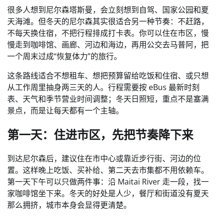
很多人想到尼尔森塔斯曼，会立刻想到自驾、国家公园和夏
天海滩。但冬天的尼尔森其实很适合另一种节奏：不赶路，
不每天换住宿，不把行程排成打卡表。你可以住在市区，慢
慢走到咖啡馆、画廊、河边和海边，再用公交去马普阿，把
一个周末过成“恢复体力”的旅行。
这条路线适合不想租车、想把预算留给吃饭和住宿、或只想
从工作周里抽身两三天的人。行程需要按 eBus 最新时刻
表、天气和季节营业时间调整；冬天日照短，重点不是塞满
景点，而是让每天都有一个主轴。
第一天：住进市区，先把节奏降下来
到达尼尔森后，建议住在市中心或靠近步行街、河边的位
置。这样晚上吃饭、买补给、第二天去市集都不用依赖车。
第一天下午可以只做两件事：沿 Maitai River 走一段，找一
家咖啡馆坐下来。冬天的好处是人少，餐厅和街道没有夏天
那么拥挤，城市本身会显得更清楚。