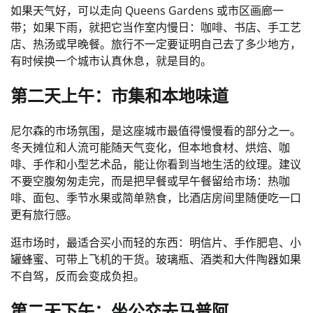
如果天气好，可以走向 Queens Gardens 或市区画廊一
带；如果下雨，就把它当作室内慢日：咖啡、书店、手工艺
店、热汤或早晚餐。旅行不一定要证明自己去了多少地方，
有时候换一个城市认真休息，就是目的。
第二天上午：市集和本地味道
尼尔森的市场氛围，是这座城市最值得慢慢看的部分之一。
冬天摊位和人流可能随天气变化，但本地食材、烘焙、咖
啡、手作和小型艺术品，能让你看到当地生活的纹理。建议
不要空腹匆匆走完，而是把早餐或早午餐留给市场：热咖
啡、面包、季节水果或简单熟食，比酒店房间里随便吃一口
更有旅行感。
逛市场时，最适合买小而轻的东西：明信片、手作肥皂、小
罐蜂蜜、可带上飞机的干货。玻璃瓶、酒类和大件陶器如果
不自驾，反而会变成负担。
第二天下午：坐公交去马普阿