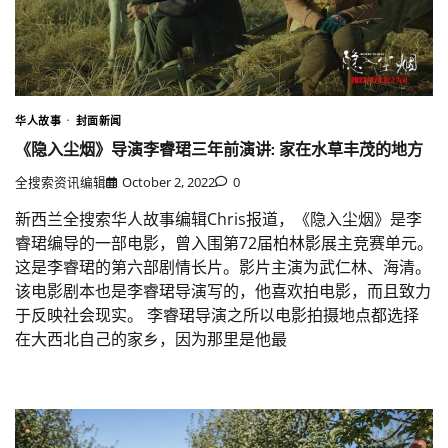
华人故事
封面新闻
《隐入尘烟》导演李睿珺三年前演讲: 家在水草丰茂的地方
全搜索资讯编辑
October 2, 2022
0
新西兰全搜索华人故事编辑Chris报道，《隐入尘烟》是李
睿珺编导的一部电影，曾入围第72届柏林影展主竞赛单元。
这是李睿珺的第六部剧情长片。影片主演为武仁林、海清。
该电影剧本也是李睿珺导演写的，他喜欢拍电影，而且致力
于反映社会现实。 李睿珺导演之所以电影拍摄地点都选择
在大西北自己的家乡，因为那里是他最