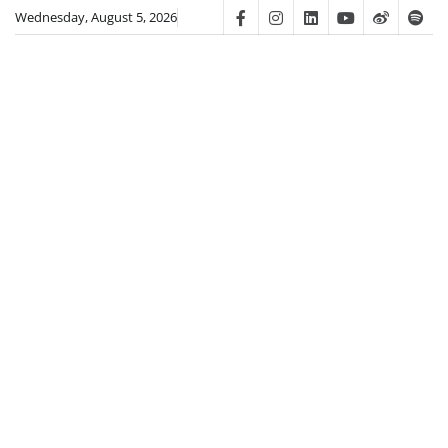
Skip
Wednesday, August 5, 2026
Facebook
Instagram
Linkedin
Youtube
Weibo
Spot
to
content