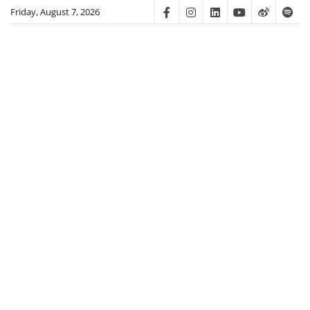
Skip
Friday, August 7, 2026
Facebook
Instagram
Linkedin
Youtube
Weibo
Spot
to
content