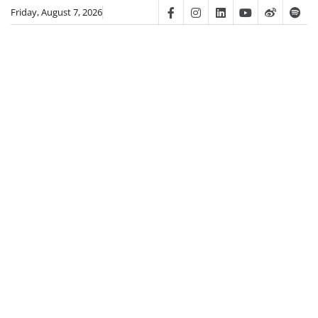
Skip
Friday, August 7, 2026
Facebook
Instagram
Linkedin
Youtube
Weibo
Spot
to
content