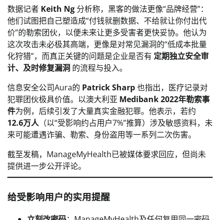
数据记者
Keith Ng
分析称，黑客的做法更像“品牌经营”：
他们试图把自己塑造成“付钱就删数据、不给就让你付出代
价”的勒索团伙，以便未来让更多受害者更快妥协。他认为
这次攻击未必极其高端，更像是对常见漏洞的“低成本批量
化狩猎”，而真正关键的问题是企业是否有
定期独立安全审
计、及时修复漏洞
的流程与投入。
信息安全公司Aura的
Patrick Sharp
也指出，医疗记录对
犯罪团伙极具价值。以澳大利亚
Medibank 2022年勒索事
件
为例，后续引发了大量真实金融犯罪。他表示，若约
12.6万人
（以“受影响约占用户7%”推算）涉及敏感资料，未
来可能遭遇诈骗、勒索、身份盗用等一系列二次伤害。
截至发稿，ManageMyHealth已被媒体要求回应，但尚未
提供进一步公开评论。
给受影响用户的实用提醒
立刻改密码
：ManageMyHealth及任何复用同一密码