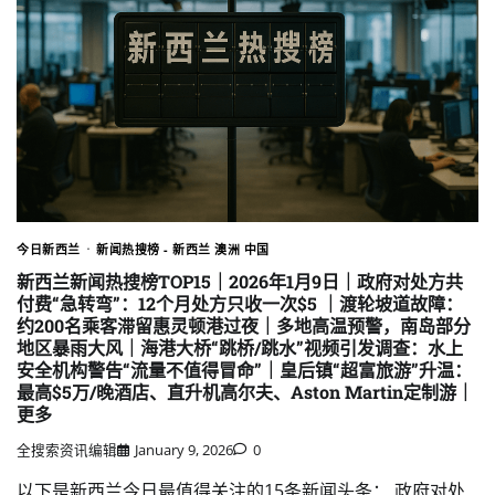
今日新西兰
新闻热搜榜 - 新西兰 澳洲 中国
新西兰新闻热搜榜TOP15｜2026年1月9日｜政府对处方共
付费“急转弯”：12个月处方只收一次$5 ｜渡轮坡道故障：
约200名乘客滞留惠灵顿港过夜｜多地高温预警，南岛部分
地区暴雨大风｜海港大桥“跳桥/跳水”视频引发调查：水上
安全机构警告“流量不值得冒命”｜皇后镇“超富旅游”升温：
最高$5万/晚酒店、直升机高尔夫、Aston Martin定制游｜
更多
全搜索资讯编辑
January 9, 2026
0
以下是新西兰今日最值得关注的15条新闻头条： 政府对处