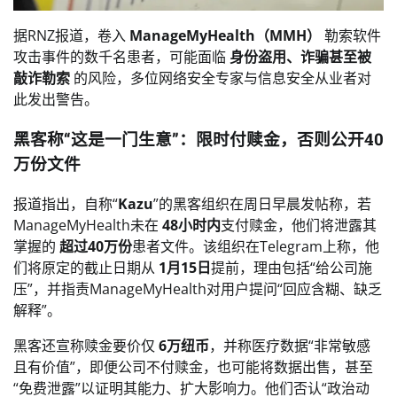
据RNZ报道，卷入
ManageMyHealth（MMH）
勒索软件
攻击事件的数千名患者，可能面临
身份盗用、诈骗甚至被
敲诈勒索
的风险，多位网络安全专家与信息安全从业者对
此发出警告。
黑客称“这是一门生意”：限时付赎金，否则公开40
万份文件
报道指出，自称“
Kazu
”的黑客组织在周日早晨发帖称，若
ManageMyHealth未在
48小时内
支付赎金，他们将泄露其
掌握的
超过40万份
患者文件。该组织在Telegram上称，他
们将原定的截止日期从
1月15日
提前，理由包括“给公司施
压”，并指责ManageMyHealth对用户提问“回应含糊、缺乏
解释”。
黑客还宣称赎金要价仅
6万纽币
，并称医疗数据“非常敏感
且有价值”，即便公司不付赎金，也可能将数据出售，甚至
“免费泄露”以证明其能力、扩大影响力。他们否认“政治动