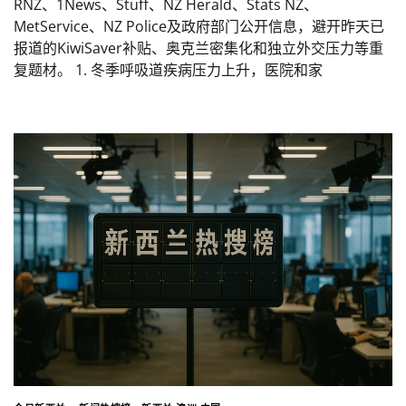
RNZ、1News、Stuff、NZ Herald、Stats NZ、
MetService、NZ Police及政府部门公开信息，避开昨天已
报道的KiwiSaver补贴、奥克兰密集化和独立外交压力等重
复题材。 1. 冬季呼吸道疾病压力上升，医院和家