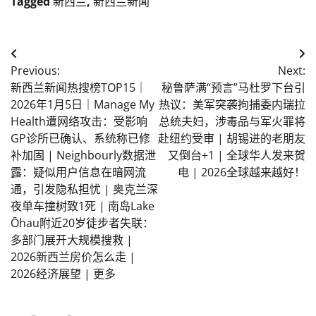
Tagged
新西兰
,
新西兰新闻
Post
Previous:
Next:
navigation
新西兰新闻热搜榜TOP15｜
秘鲁萨满“预言”马杜罗下台引
2026年1月5日｜Manage My
热议：美军突袭拘捕委内瑞拉
Health遭网络攻击：受影响
总统夫妇，涉毒品与军火罪将
GP诊所已确认、系统称已修
赴纽约受审 | 胡锡进的老朋友
补加固 | Neighbourly数据泄
又倒台+1 | 全球华人发来贺
露：疑似用户信息在暗网流
电 | 2026全球越来越好！
通，引发隐私担忧 | 奥克兰深
夜单车撞树致1死 | 南岛Lake
Ōhau附近20岁徒步者失联：
多部门展开大规模搜救 |
2026新西兰房价怎么走 |
2026经济展望 | 更多