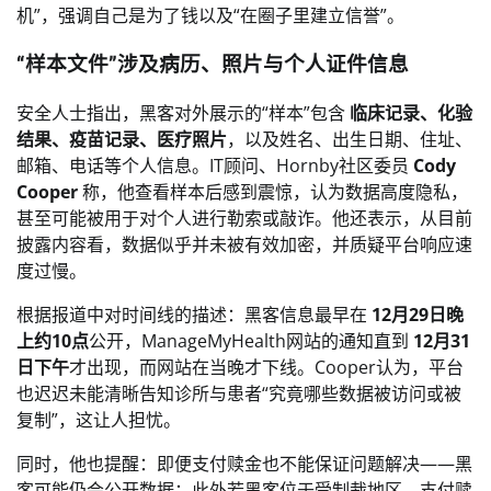
机”，强调自己是为了钱以及“在圈子里建立信誉”。
“样本文件”涉及病历、照片与个人证件信息
安全人士指出，黑客对外展示的“样本”包含
临床记录、化验
结果、疫苗记录、医疗照片
，以及姓名、出生日期、住址、
邮箱、电话等个人信息。IT顾问、Hornby社区委员
Cody
Cooper
称，他查看样本后感到震惊，认为数据高度隐私，
甚至可能被用于对个人进行勒索或敲诈。他还表示，从目前
披露内容看，数据似乎并未被有效加密，并质疑平台响应速
度过慢。
根据报道中对时间线的描述：黑客信息最早在
12月29日晚
上约10点
公开，ManageMyHealth网站的通知直到
12月31
日下午
才出现，而网站在当晚才下线。Cooper认为，平台
也迟迟未能清晰告知诊所与患者“究竟哪些数据被访问或被
复制”，这让人担忧。
同时，他也提醒：即便支付赎金也不能保证问题解决——黑
客可能仍会公开数据；此外若黑客位于受制裁地区，支付赎