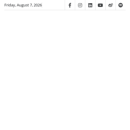
Skip
Friday, August 7, 2026
Facebook
Instagram
Linkedin
Youtube
Weibo
Spot
to
content