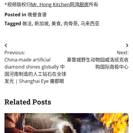
*视频版权归
Mr. Hong Kitchen阿鸿厨房
所有
Posted in
晚餐食谱
Tagged
做法
,
新加坡
,
美食
,
肉骨茶
,
马来西亚
Post
Previous:
Next:
navigation
China-made artificial
基督城野生动物园威洛班克收
diamond shines globally 中
购国际南极中心
国河南制造的人工钻石在全球
发光 | Shanghai Eye 魔都眼
Related Posts