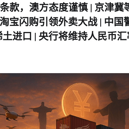
TA条款，澳方态度谨慎 | 京津冀
、淘宝闪购引领外卖大战 | 中国
土进口 | 央行将维持人民币汇