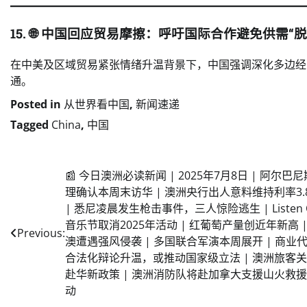
15. 🌐
中国回应贸易摩擦：呼吁国际合作避免供需“脱
在中美及区域贸易紧张情绪升温背景下，中国强调深化多边经
通。
Posted in
从世界看中国
,
新闻速递
Tagged
China
,
中国
Post
📰 今日澳洲必读新闻 | 2025年7月8日 | 阿尔巴
理确认本周末访华 | 澳洲央行出人意料维持利率3.
navigation
| 悉尼凌晨发生枪击事件，三人惊险逃生 | Listen 
音乐节取消2025年活动 | 红葡萄产量创近年新高 |
Previous:
澳遭遇强风侵袭 | 多国联合军演本周展开 | 商业
合法化辩论升温，或推动国家级立法 | 澳洲旅客
赴华新政策 | 澳洲消防队将赴加拿大支援山火救
动