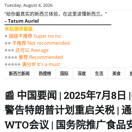
Skip
Tuesday, August 4, 2026
to
“给你最真实的新西兰体验，在这里读懂新西兰。”
content
– Tatum Auriel
本站测评星级
：
⭐️
超级不推荐 Super no no
⭐️⭐️
不推荐 Not recommended
⭐️⭐️⭐️
还可以 Average
⭐️⭐️⭐️⭐️
推荐 Recommended
⭐️⭐️⭐️⭐️⭐️
满分💯 It's a must
新西兰新闻
热搜榜
国际
深度
生活
美食
📰 中国要闻 | 2025年7月8
警告特朗普计划重启关税 | 
WTO会议 | 国务院推广食