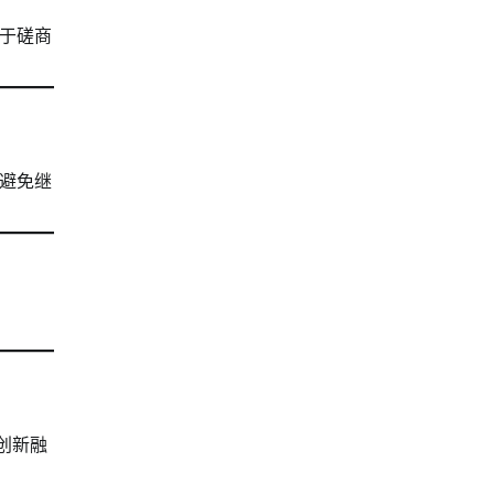
于磋商
避免继
创新融