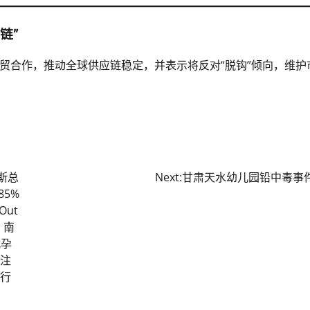
链”
贸合作，推动全球供应链稳定，并表示将反对“脱钩”倾向，维护
尼斯总
Next:
甘肃天水幼儿园铅中毒事
85%
Out
 南
代孕
关注
援行