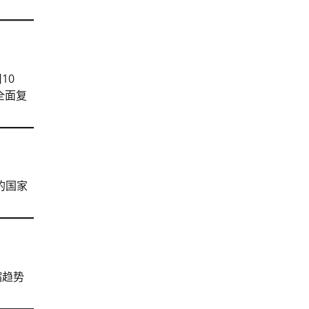
10
全面复
的国家
缩趋势