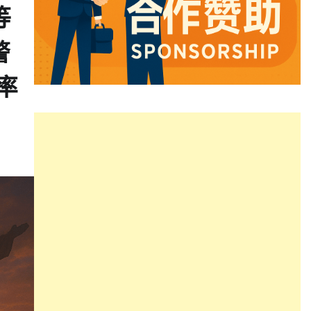
等
警
率