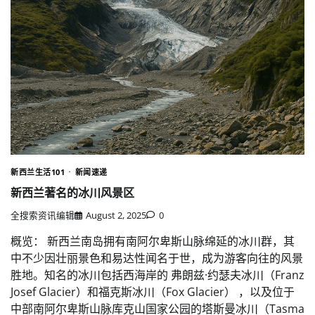
新西兰生活101
新闻速递
新西兰著名的冰川风景区
全搜索资讯编辑
August 2, 2025
0
概览： 新西兰南岛拥有南阿尔卑斯山脉绵延的冰川群，其
中不少因壮丽景色和易达性闻名于世，成为游客向往的风景
胜地。知名的冰川包括西海岸的 弗朗兹·约瑟夫冰川（Franz
Josef Glacier）和福克斯冰川（Fox Glacier） ，以及位于
中部南阿尔卑斯山脉库克山国家公园的塔斯曼冰川（Tasma