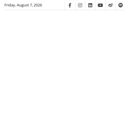
Skip
Friday, August 7, 2026
Facebook
Instagram
Linkedin
Youtube
Weibo
Spot
to
content