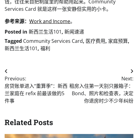
钱，往往来自把制度里的帮助用起来。Community
Services Card 就是这样一张安静但实用的小卡。
参考来源：
Work and Income
。
Posted in
新西兰生活101
,
新闻速递
Tagged
Community Services Card
,
医疗费用
,
家庭预算
,
新西兰生活101
,
福利
Post
Previous:
Next:
navigation
房贷账单进入“重算季”：新西
租房入住第一天别只搬箱子：
兰家庭在 refix 前最该做的5
Bond、照片和检查表，决定
件事
你退房时少不少年纠纷
Related Posts