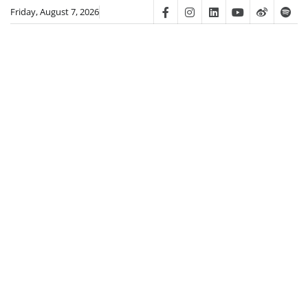
Skip
Friday, August 7, 2026
Facebook
Instagram
Linkedin
Youtube
Weibo
Spot
to
content