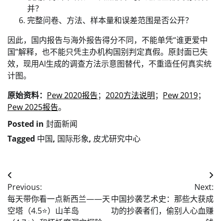
并？
完整问卷、方法、样本量和误差范围是否公开？
因此，国内报告与海外报告得分不同，不能单凭“谁更爱中
国”解释，也不能只凭主办机构国别判定真假。原封面已失
效，现用AI生成的调查方法示意图替代，不重造任何真实统
计图。
原始资料：
Pew 2020报告
；
2020方法说明
；
Pew 2019
；
Pew 2025报告
。
Posted in
封面新闻
Tagged
中国
,
国际形象
,
皮尤研究中心
Post
Previous:
Next:
navigation
每天带你看一点新西兰——天
中国抄袭艺术史：那些大获成
空塔（4.5⭐️）山羊岛
功的抄袭者们，偷别人心血赚