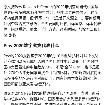
原文把Pew Research Center的2020年调查与当代中国与
世界研究院的2019年报告并列，指出结果差异很大。这个
观察值得保留，但“间隔一年”只是差异来源之一。要判断两
项调查是否真正矛盾，至少要同时比较抽样国家、样本代表
性、问题措辞、量表、访问方式、调查时间、加权方法和汇
总指标。
Pew 2020数字究竟代表什么
Pew的2020报告基于2020年6月10日至8月3日对14个发达
经济体14,276名成年人的全国代表性电话调查。14国对中
国持负面看法的
中位数
为73%，不是“全球73%”，也不是把
14,276个人不分国家直接合并后的比例。该轮调查因疫情无
法在许多地区进行面对面访问，国家范围本身就偏向北美、
西欧和部分亚太发达经济体。
原文对2019 Pew数据的描述则来自34国调查，当时正面看
法中位数40%、负面41%。国家集合扩大到更多新兴经济体
后，整体平衡自然不同。中位数还意味着先计算每个国家比