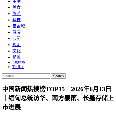
生活
美食
旅游
科技
基督城
健康
心灵
视听
文化
移民
English
Te Reo
Search
for:
中国新闻热搜榜TOP15｜2026年6月13日
｜缅甸总统访华、南方暴雨、长鑫存储上
市进展