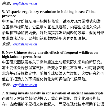
来源：
english.news.cn
5. AI sparks regulatory revolution in bidding in east China
province
中国东部省份将AI用于招投标监管，试图发现异常模式和潜
在围标串标风险。它显示AI正在从客服、内容生成进入公共
治理和市场监管场景。好处是提高发现问题的效率，但同时也
要求算法透明、误判纠错和数据使用边界更加清楚。
来源：
english.news.cn
6. New Chinese study unveils effects of frequent wildfires on
high-latitude permafrost
中国研究团队发布关于高纬度冻土与频繁野火影响的新研究。
冻土变化会释放温室气体、改变水文和生态系统，也可能影响
北方基础设施稳定性。随着全球极端天气增加，这类研究的价
值在于把远方的环境变化转化为可评估的气候风险。
来源：
english.news.cn
7. Xizang invests heavily in conservation of ancient manuscripts
西藏加大古籍文献保护投入，重点在修复、数字化和长期保
存。古籍保护不是把文物锁起来，而是在现代技术帮助下让语