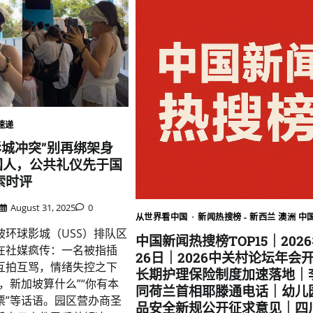
速递
影城冲突”别再绑架身
国人，公共礼仪先于国
搜索时评
August 31, 2025
0
从世界看中国
新闻热搜榜 - 新西兰 澳洲 中
坡环球影城（USS）排队区
中国新闻热搜榜TOP15｜202
在社媒疯传：一名被指插
26日｜2026中关村论坛年会
互拍互骂，情绪失控之下
长期护理保险制度加速落地｜
，新加坡算什么”“你有本
同荷兰首相耶滕通电话｜幼儿
票”等话语。园区营办商圣
品安全新规公开征求意见｜四