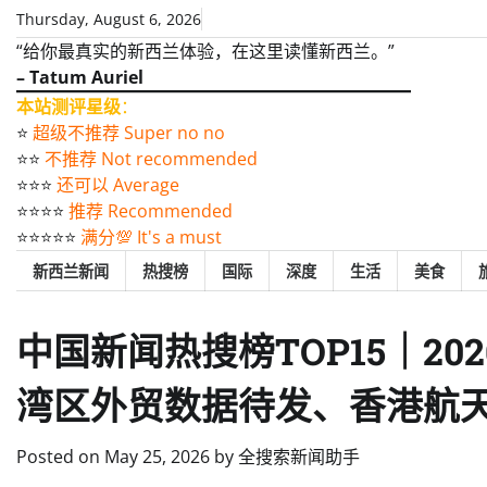
Skip
Thursday, August 6, 2026
to
“给你最真实的新西兰体验，在这里读懂新西兰。”
content
– Tatum Auriel
本站测评星级
：
⭐️
超级不推荐 Super no no
⭐️⭐️
不推荐 Not recommended
⭐️⭐️⭐️
还可以 Average
⭐️⭐️⭐️⭐️
推荐 Recommended
⭐️⭐️⭐️⭐️⭐️
满分💯 It's a must
新西兰新闻
热搜榜
国际
深度
生活
美食
中国新闻热搜榜TOP15｜20
湾区外贸数据待发、香港航
Posted on
May 25, 2026
by
全搜索新闻助手