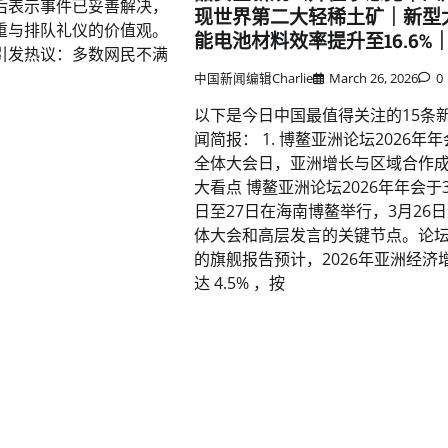
后表示事件已妥善解决，
现世界第二大轻稀土矿｜新型
重与排队礼仪的价值观。
能电池材料效率提升至16.6%
引发热议：多数网民不满
中国新闻编辑Charlie
March 26, 2026
0
以下是今日中国最值得关注的15条
闻简报： 1. 博鳌亚洲论坛2026年
全体大会日，亚洲增长与区域合作
大看点 博鳌亚洲论坛2026年年会于3
日至27日在海南博鳌举行，3月26
体大会和高层发言的关键节点。论
的旗舰报告预计，2026年亚洲经济
达 4.5% ，按