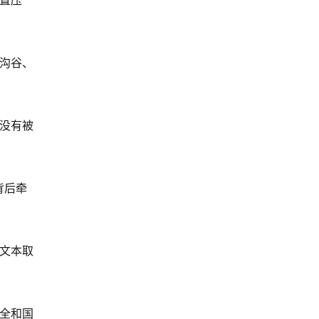
置压
沟谷、
没有被
背后牵
文本取
全和国