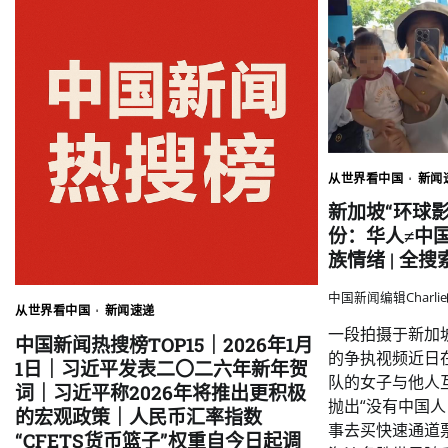
从世界看中国
新闻
新加坡“环球
份：华人≠中
族情绪 | 全
中国新闻编辑Charlie
从世界看中国
新闻速递
一段拍摄于新加
中国新闻热搜榜TOP15｜2026年1月
的争执视频近日
1日｜习近平发表二〇二六年新年贺
队的女子与他人
词｜习近平称2026年将推出更积极
抛出“没有中国人
的宏观政策｜人民币汇率指数
事去买快速通道
“CFETS货币篮子”权重自今日起调