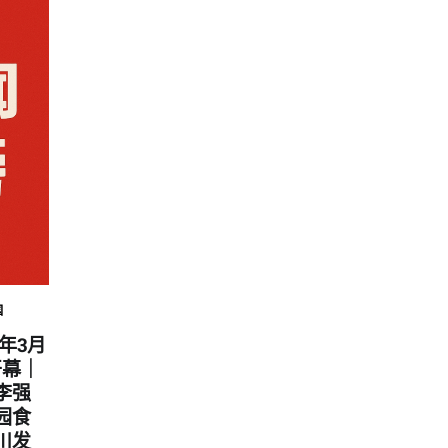
国
6年3月
开幕｜
李强
园食
川发