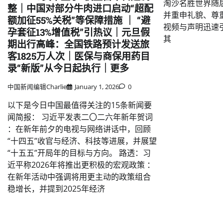
淘沙名胜世界随
整｜中国对部分牛肉进口启动“超配
并重申礼貌、尊
额加征55%关税”等保障措施 ｜ “避
视频与声明迅速
孕套征13%增值税”引热议｜元旦假
其
期出行高峰：全国铁路预计发送旅
客1825万人次｜医保与商保用药目
录“新版”从今日起执行｜更多
中国新闻编辑Charlie
January 1, 2026
0
以下是今日中国最值得关注的15条新闻要
闻简报： 习近平发表二〇二六年新年贺词
：在新年前夕的电视与网络讲话中，回顾
“十四五”收官与经济、科技等进展，并展望
“十五五”开局年的目标与方向。 路透：习
近平称2026年将推出更积极的宏观政策 ：
在新年活动中强调将用更主动的政策组合
稳增长，并提到2025年经济