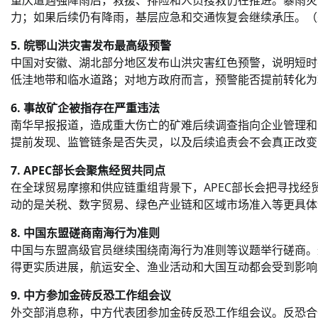
重庆遭遇强降雨后，救援、排险和人员搜救仍在推进。暴雨灾
力；如果后续仍有降雨，基层应急和交通恢复会继续承压。（
5. 皖鄂山洪灾害发布最高级预警
中国对安徽、湖北部分地区发布山洪灾害红色预警，说明短时
低洼地带和临水道路；对地方政府而言，预警能否提前转化为
6. 事故矿企被指存在严重违法
南华早报报道，造成重大伤亡的矿难后续调查指向企业管理和
提前发现、监管链条是否失灵，以及后续追责会不会真正改变
7. APEC部长会聚焦经贸共同点
在全球贸易摩擦和供应链重组背景下，APEC部长会把寻找
动的是关税、数字贸易、绿色产业链和区域市场准入等更具体
8. 中国东盟磋商南海行为准则
中国与东盟高级官员继续围绕南海行为准则等议题举行磋商。
得更实质进展，航运安全、渔业活动和大国互动都会受到影响
9. 中方参加金砖反恐工作组会议
外交部消息称，中方代表团参加金砖反恐工作组会议。反恐合