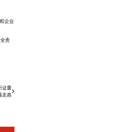
和企业
安全责
i听证重
落走高