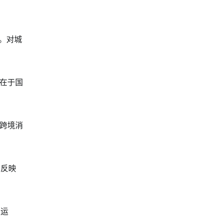
。对城
在于国
跨境消
也反映
续运