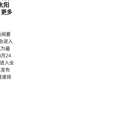
太阳
｜更多
新闻要
年会进入
成为最
月24
日进入全
坛发布
增速将