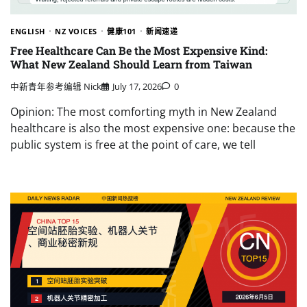
ENGLISH
NZ VOICES
健康101
新闻速递
Free Healthcare Can Be the Most Expensive Kind:
What New Zealand Should Learn from Taiwan
中新青年参考编辑 Nick
July 17, 2026
0
Opinion: The most comforting myth in New Zealand
healthcare is also the most expensive one: because the
public system is free at the point of care, we tell