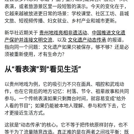
表演，或者旅游景区里一段短暂的演示。今天的变化在于，
它越来越被放进更日常的场景：学校课堂、社区工坊、县城
文旅、短视频传播、妇女就业、乡村产业和城市更新。
新华社近期关于
贵州地戏亮相非遗活动
、
中国推进文化遗
产保护并连接文明交流
、以及
文化遗产动态传承
的报道，
指向同一个问题：文化遗产如果只被保存，够不够？还是必
须被重新使用，才有生命力？
从“看表演”到“看见生活”
以贵州地戏为例，它的吸引力不只在面具、唱腔和武戏动
作，也在它背后的地方记忆：村落、节令、祖辈故事和共同
参与。一个传统表演如果只剩舞台时间，就容易变成“给外
人看的节目”；如果仍能被本地人理解、参与和传下去，它
才更接近生活方式。
这就是“动态传承”的核心。它不等于把传统原样封存，也不
等于为了流量随意改造。真正难的是在两者之间找平衡：既