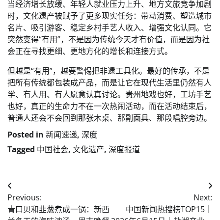
当经济增长放缓、年轻人就业压力上升、地方文旅竞争加剧
时，文化遗产被赋予了更多现实任务：带动消费、塑造城市
名片、吸引游客、稳定乡村手艺人收入、增强文化认同。它
突然变得“有用”，不是因为传统今天才有价值，而是因为社
会正在寻找更细、更地方化的增长和连接方式。
但越是“有用”，越要警惕把非遗工具化。最好的传承，不是
把所有传统都包装成产品，而是让它在现代生活里仍然有人
学、有人用、有人愿意认真讨论。贵州地戏也好，工坊手艺
也好，真正的生命力不在一次热闹活动，而在活动结束后，
普通人还会不会回到那张木桌、那副面具、那段唱腔旁边。
Posted in
新闻速递
,
深度
Tagged
中国社会
,
文化遗产
,
深度报道
Post
Previous:
Next:
navigation
青口贝和韭葱煮成一锅：新西
中国新闻热搜榜TOP15｜