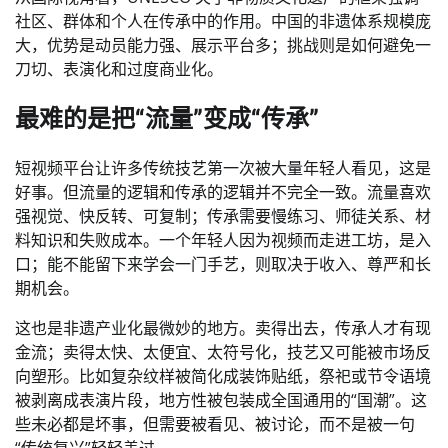
社区、群体和个人在传承中的作用。中国的非遗体系规模庞
大，优势是动员能力强、展示平台多；挑战则是如何避免一
刀切、表演化和过度商业化。
最难的是把“流量”变成“传承”
短视频平台让许多传统技艺第一次被大量年轻人看见，这是
好事。但流量的逻辑和传承的逻辑并不完全一致。流量喜欢
强视觉、快反转、可复制；传承需要慢练习、师徒关系、材
料知识和失败成本。一个年轻人因为视频而走进工坊，是入
口；能不能留下来学会一门手艺，则取决于收入、尊严和长
期机会。
这也是非遗产业化最微妙的地方。卖得出去，传承人才有现
金流；卖得太快、太便宜、太符号化，技艺又可能被市场反
向塑形。比如复杂纹样被简化成装饰贴纸，祭祀或节令语境
被剥离成表演片段，地方性被包装成全国通用的“国潮”。这
些未必都是坏事，但需要被看见、被讨论，而不是被一句