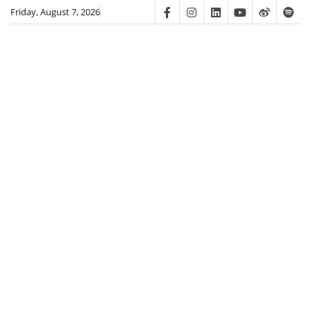
Skip
Friday, August 7, 2026
Facebook
Instagram
Linkedin
Youtube
Weibo
Spot
to
content