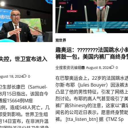
观世界
趣奥运：????????法国跳水
裤鼓一包，美国内裤厂商终身
失控，世卫宣布进入
全搜索资讯编辑
August 8, 2024
0
gust 18, 2024
0
在巴黎奥运会上，22岁的法国跳水
尔斯·布耶（Jules Bouyer）因泳裤
生部长康巴（Samuel-
凸显了他的男性特征，引发了网络
ba）8月15日指出，该国自今
烈讨论。布耶的高人气甚至吸引了
报15664例M痘
裤厂商Shinesty的注意，这家以“囊
病例，造成548人死亡，几
闻名的公司近日表示，愿意终身赞
都受到影响。世界卫生组
裤。 [tta_listen_btn] 据《TMZ Sp
月14日宣布，在非洲升温