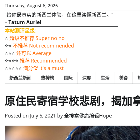
Skip
Thursday, August 6, 2026
to
“给你最真实的新西兰体验，在这里读懂新西兰。”
content
– Tatum Auriel
本站测评星级
：
⭐️
超级不推荐 Super no no
⭐️⭐️
不推荐 Not recommended
⭐️⭐️⭐️
还可以 Average
⭐️⭐️⭐️⭐️
推荐 Recommended
⭐️⭐️⭐️⭐️⭐️
满分💯 It's a must
新西兰新闻
热搜榜
国际
深度
生活
美食
原住民寄宿学校悲剧，揭加
Posted on
July 6, 2021
by
全搜索健康编辑Hope