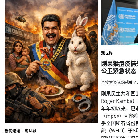
观世界
刚果猴痘疫情
公卫紧急状态
全搜索资讯编辑
Au
刚果民主共和国卫
Roger Kam
年年初以来，已通
（mpox）可能
乎全国所有省份
织（WHO）于8
新闻速递
观世界