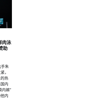
小鲜肉泳
赞助
选手朱
太紧，
上的热
美国内
袋内裤”
助他内