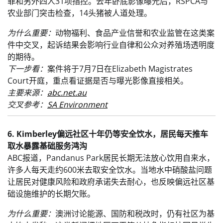
罪和另外四人31项指控。去年卧底影像曝光后，RSPCA与
农业部门突击检查，14头猪被人道处理。
为什么重要：
动物福利、食品产业信誉和农业监管在这类案
件中交叉，起诉结果会影响行业自律和公众对养殖场透明度
的期待。
下一步看：
案件将于7月7日在Elizabeth Magistrates
Court开庭，重点看证据是否与曝光影像直接相关。
主要来源：
abc.net.au
交叉参考：
SA Environment
6. Kimberley偏远社区十年仍等安全饮水，居民每天推车
取水暴露基础服务鸿沟
ABC报道，Pandanus Park居民长期无法放心饮用自来水，
许多人每天走约600米去取安全饮水。当地水中硝酸盐问题
让居民对健康风险和政府承诺失去耐心，也反映偏远社区基
础设施维护的长期欠账。
为什么重要：
澳洲讨论能源、国防和税改时，仍有社区为基