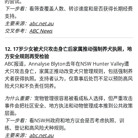
的尝试。
下一步看：
看筛查覆盖人数、转诊速度和是否获得长期经费
支持。
主要来源：
abc.net.au
交叉参考：
ABC News
12. 17岁少女被犬只攻击身亡后家属推动强制养犬执照，地
方安全规则再受检验
ABC报道，Annalyse Blyton去年在NSW Hunter Valley遭
犬只攻击身亡，家属正推动改变犬只管理规则，包括强制养
犬者获得执照。支持者认为，仅靠事后处罚不足以预防高风
险犬只和不负责任饲养。
为什么重要：
宠物管理很容易被看成私人选择，但严重攻击
事件会把社区安全、地方执法和动物管理成本推到公共政策
层面。
下一步看：
看NSW州政府和地方议会是否考虑执照、训
练、登记和高风险犬种规则。
主要来源：
abc.net.au