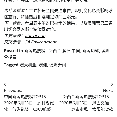
排名、净胜球、进球数和纪律分都变得更复杂。
为什么重要：
世界杯是全民关注事件，规则变化也会影响球
迷旅行、转播热度和澳洲足球商业曝光。
下一步看：
看周五中午对巴拉圭的结果，以及澳洲若第三名
出线会落入哪个淘汰赛对位。
主要来源：
abc.net.au
交叉参考：
SA Environment
Posted in
新闻热搜榜 - 新西兰 澳洲 中国
,
新闻速递
,
澳洲
全搜索
Tagged
澳大利亚
,
澳洲
,
澳洲新闻
Post
Previous:
Next:
navigation
中国新闻热搜榜TOP15｜
新西兰新闻热搜榜TOP15｜
2026年6月25日｜乡村现代
2026年6月25日｜风雪交通、
化、气象诺奖、C909航线
冰毒走私、太阳能贷款