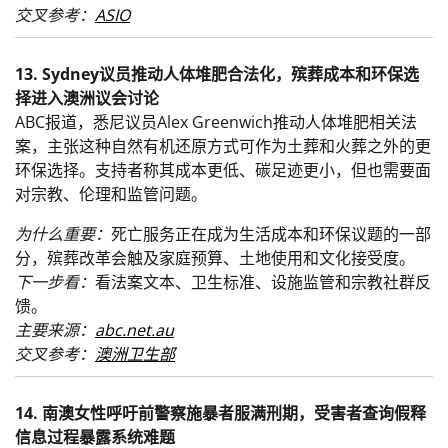
交叉参考：
ASIO
13. Sydney议员推动人体堆肥合法化，殡葬成本和环保选
择进入澳洲议会讨论
ABC报道，悉尼议员Alex Greenwich推动人体堆肥相关法
案，主张这种自然有机还原方式可作为土葬和火葬之外的更
环保选择。支持者称其成本更低、碳足迹更小，但也需要面
对宗教、伦理和监管问题。
为什么重要：
死亡服务正在成为生活成本和环保议题的一部
分，殡葬改革会触及家庭预算、土地使用和文化接受度。
下一步看：
看法案文本、卫生标准、设施监管和宗教社群反
馈。
主要来源：
abc.net.au
交叉参考：
澳洲卫生部
14. 南澳女性呼吁前警察施暴者服满刑期，受害者查询假释
信息过程暴露系统难题