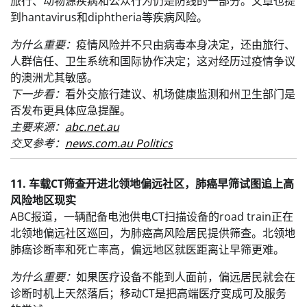
旅行、动物源疾病和公众行为仍是防线的一部分。文章也提
到hantavirus和diphtheria等疾病风险。
为什么重要：
疫情风险并不只由病毒本身决定，还由旅行、
人群信任、卫生系统和国际协作决定；这对经历过疫情争议
的澳洲尤其敏感。
下一步看：
看外交旅行建议、机场健康监测和州卫生部门是
否发布更具体应急提醒。
主要来源：
abc.net.au
交叉参考：
news.com.au Politics
11. 车载CT筛查开进北领地偏远社区，肺癌早筛试图追上高
风险地区现实
ABC报道，一辆配备电池供电CT扫描设备的road train正在
北领地偏远社区巡回，为肺癌高风险居民提供筛查。北领地
肺癌诊断率和死亡率高，偏远地区就医距离让早筛更难。
为什么重要：
如果医疗设备不能到人面前，偏远居民就会在
诊断时机上天然落后；移动CT是把高端医疗变成可及服务