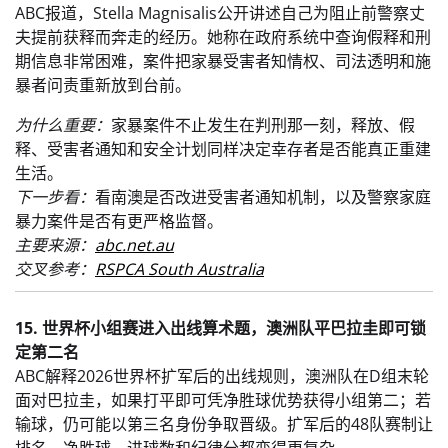
ABC报道，Stella Magnisalis公开讲述自己为阻止前警察丈
夫提前获释而奔走的经历。她称在政府系统中查询假释和刑
期信息非常困难，案件把家暴受害者知情权、司法透明和施
暴者问责重新放到台前。
为什么重要：
家暴案件不止发生在判刑那一刻，释放、假
释、受害者通知和安全计划同样决定幸存者是否能真正重建
生活。
下一步看：
看南澳是否改进受害者通知机制，以及警察家庭
暴力案件是否有更严格监督。
主要来源：
abc.net.au
交叉参考：
RSPCA South Australia
15. 世界杯小组赛进入出线算术题，澳洲队平巴拉圭即可锁
定第二名
ABC解释2026世界杯扩军后的出线规则，澳洲队在D组末轮
面对巴拉圭，如果打平即可凭净胜球优势获得小组第二；若
输球，仍可能以第三名身份争取晋级。扩军后的48队赛制让