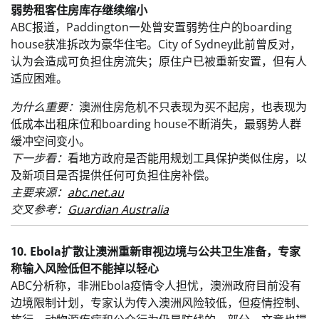
弱势租客住房库存继续缩小
ABC报道，Paddington一处曾安置弱势住户的boarding
house获准拆改为豪华住宅。City of Sydney此前曾反对，
认为会造成可负担住房流失；原住户已被重新安置，但有人
适应困难。
为什么重要：
澳洲住房危机不只表现为买不起房，也表现为
低成本出租床位和boarding house不断消失，最弱势人群
缓冲空间变小。
下一步看：
看地方政府是否能用规划工具保护类似住房，以
及新项目是否提供任何可负担住房补偿。
主要来源：
abc.net.au
交叉参考：
Guardian Australia
10. Ebola扩散让澳洲重新审视边境与公共卫生准备，专家
称输入风险低但不能掉以轻心
ABC分析称，非洲Ebola疫情令人担忧，澳洲政府目前没有
边境限制计划，专家认为传入澳洲风险较低，但疫情控制、