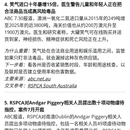
4. 笑气进口十年暴增15倍，医生警告儿童和年轻人正在把
合法商品当成高风险毒品
ABC 7.30报道，澳洲一氧化二氮进口量从2015年的249吨增
至2025年的近3800吨，海关价值也从约200万澳元升至
1900万澳元。医生和研究者称，大罐笑气可在线购买并送
货到家，神经损伤、精神症状和死亡风险正在上升。
为什么重要：
笑气处在合法商业用途和娱乐滥用之间，监管
如果只盯非法毒品，就会漏掉这种灰色供应链。
下一步看：
看各州是否收紧销售时段、年龄和用途核查，以
及联邦是否建立使用率和伤害数据。
主要来源：
abc.net.au
交叉参考：
RSPCA South Australia
5. RSPCA对Andgar Piggery相关人员提出数十项动物虐待
指控，案件7月开庭
ABC报道，RSPCA对南澳Dublin的Andgar Piggery相关人
员提出多项动物虐待指控，包括一名相关人员49项虐待动物