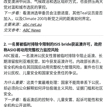
改变澳洲中间派、气候政治和选区组织方式，也会挤压两大
党对温和城市选民的掌控。
下一步看：
看澳洲选举委员会注册进度、其他Teal议员是否
加入，以及Climate 200与新党之间的距离如何界定。
主要来源：
abc.net.au
交叉参考：
ABC News
2. 一名曾被临时排除令限制的ISIS bride获返澳许可，政府
称ASIO将动用完整权力监控风险
ABC报道，一名澳洲公民女性曾被临时排除令阻止返澳、长
期滞留叙利亚难民营，如今获发返澳许可。内政部长表示，
安全机构会在其回国后动用完整权力管理风险，案件也引发
对公民权、儿童安全和国家安全责任的争议。
为什么重要：
这类个案最难处理：国家不能简单丢下公民，
却必须向公众解释如何评估极端主义风险、证据门槛和社区
安全。
下一步看：
看返澳后的控制令、儿童安置、起诉可能性和安
全机构公开说明。