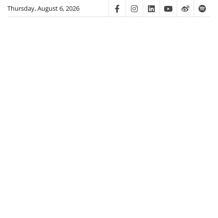
Skip
Thursday, August 6, 2026
Facebook
Instagram
Linkedin
Youtube
Weibo
Spot
to
content