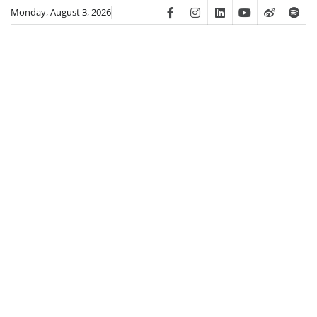
Skip
Monday, August 3, 2026
Facebook
Instagram
Linkedin
Youtube
Weibo
Spot
to
content