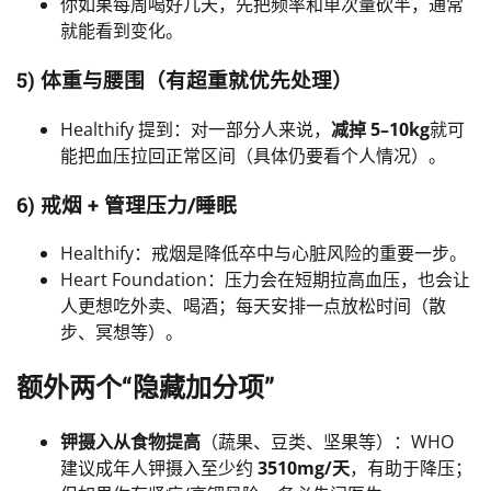
你如果每周喝好几天，先把频率和单次量砍半，通常
就能看到变化。
5) 体重与腰围（有超重就优先处理）
Healthify 提到：对一部分人来说，
减掉 5–10kg
就可
能把血压拉回正常区间（具体仍要看个人情况）。
6) 戒烟 + 管理压力/睡眠
Healthify：戒烟是降低卒中与心脏风险的重要一步。
Heart Foundation：压力会在短期拉高血压，也会让
人更想吃外卖、喝酒；每天安排一点放松时间（散
步、冥想等）。
额外两个“隐藏加分项”
钾摄入从食物提高
（蔬果、豆类、坚果等）：WHO
建议成年人钾摄入至少约
3510mg/天
，有助于降压；