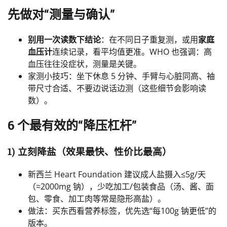
先做对“测量与确认”
别用一次读数下结论
：在不同日子重复测，或用
家庭
血压计
连续记录，看平均值更准。WHO 也强调：高
血压往往没症状，测量是关键。
家测小技巧：坐下休息 5 分钟、手臂与心脏同高、袖
带尺寸合适、不要边说话边测（这些细节会影响读
数）。
6 个最有效的“降压杠杆”
1) 立刻降盐（效果最快、性价比最高）
新西兰 Heart Foundation 建议成人盐摄入≤5g/天
（≈2000mg 钠），少吃加工/包装食品（汤、酱、面
包、零食、加工肉等常是隐形高盐）。
做法：买东西看营养标签，优先选“每100g 钠更低”的
版本。