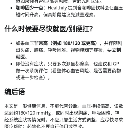
但如果你有肾病/高钾风险，务必先问医生。
咖啡因少一点
：Healthify 提到含咖啡因饮料会让血压
短时间升高，偏高阶段建议先减量观察。
什么时候要尽快就医/别硬扛？
如果血压
非常高（例如 180/120 或更高）
，并伴随剧
烈头痛、胸痛、呼吸困难、视物模糊等症状，要
立刻
就医
。
即使没有症状，只要多次测量都偏高，也建议和 GP
做一次系统评估（看整体心血管风险、是否需要药物
或进一步检查）。
编后语
本文是一般健康信息，不能代替诊断。血压持续偏高、读数
达到约180/120 mmHg，或同时出现胸痛、呼吸困难、神
经系统症状等情况时，不应只靠生活方式调整，应尽快寻求
医疗帮助；药物也不要自行停用或更改。