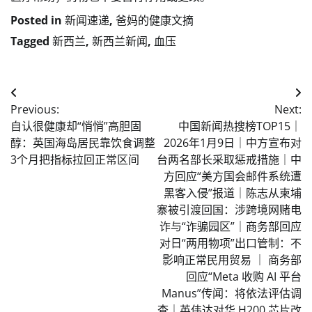
Posted in
新闻速递
,
爸妈的健康文摘
Tagged
新西兰
,
新西兰新闻
,
血压
Post
Previous:
Next:
navigation
自认很健康却“悄悄”高胆固
中国新闻热搜榜TOP15｜
醇：英国海岛居民靠饮食调整
2026年1月9日｜中方宣布对
3个月把指标拉回正常区间
台两名部长采取惩戒措施｜中
方回应“美方国会邮件系统遭
黑客入侵”报道｜陈志从柬埔
寨被引渡回国：涉跨境网赌电
诈与“诈骗园区”｜商务部回应
对日“两用物项”出口管制：不
影响正常民用贸易 ｜ 商务部
回应“Meta 收购 AI 平台
Manus”传闻：将依法评估调
查｜英伟达对华 H200 芯片改