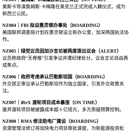
奥斯卡导演詹姆斯·卡梅隆在奥克兰正式完成入籍仪式，成为
新西兰公民。
NZ004｜FBI 拟设惠灵顿办事处（BOARDING）
美国联邦调查局计划在惠灵顿设立新办公室，加深两国执法协
作。
NZ005｜绿党议员因加沙言论被两度逐出议会（ALERT）
议员称政府“无脊椎”引发争议并遭纪律处分，议会言论自由再
成焦点。
NZ006｜政府考虑承认巴勒斯坦国（BOARDING）
外交部正审议承认巴勒斯坦作为独立国家，引发外交政策关
注。
NZ007｜iReX 渡轮项目成本暴涨（ON TIME）
废弃渡轮项目被披露成本超 6 亿纽元，多方质疑预算控制。
NZ008｜RMA 修法助电厂建设（BOARDING）
资源管理法修订将加快电力项目审批速度，为新能源投资松