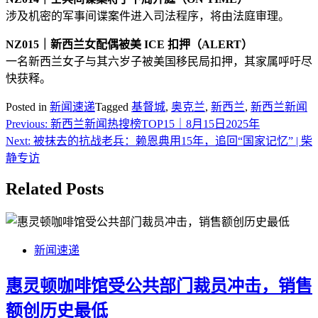
涉及机密的军事间谍案件进入司法程序，将由法庭审理。
NZ015｜新西兰女配偶被美 ICE 扣押（ALERT）
一名新西兰女子与其六岁子被美国移民局扣押，其家属呼吁尽
快获释。
Posted in
新闻速递
Tagged
基督城
,
奥克兰
,
新西兰
,
新西兰新闻
Post
Previous:
新西兰新闻热搜榜TOP15｜8月15日2025年
navigation
Next:
被抹去的抗战老兵：赖恩典用15年，追回“国家记忆” | 柴
静专访
Related Posts
新闻速递
惠灵顿咖啡馆受公共部门裁员冲击，销售
额创历史最低