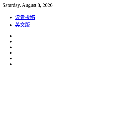
Skip
Saturday, August 8, 2026
to
content
读者投稿
英文版
Facebook
Instagram
Linkedin
Youtube
Weibo
Spotify