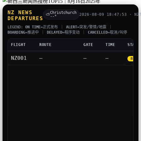
NZ NEWS
Christchurch
⛅
2026-08-09 18:47:53 · NZ
--°
DEPARTURES
LEGEND:
ON TIME
=正式发布 ｜
ALERT
=突发/警情/地震 ｜
BOARDING
=推进中 ｜
DELAYED
=程序变动 ｜
CANCELLED
=取消/叫停
FLIGHT
ROUTE
GATE
TIME
STATU
N
Z
0
0
1
—
—
—
BOAR