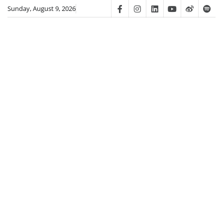
Skip
Sunday, August 9, 2026
Facebook
Instagram
Linkedin
Youtube
Weibo
Spot
to
content