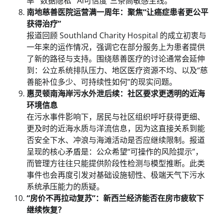
率”“数据隐私”“AI可信度”三条高敏感主线。
南地慈善医院运营满一周年：聚焦“让癌症患者更公平
获得治疗”
报道回顾 Southland Charity Hospital 的成立初衷与
一年来的运作情况，强调它在部分服务上为患者提供
了新的路径与支持。围绕慈善医疗的讨论通常会延伸
到：公立系统排队压力、地区医疗资源不均、以及“慈
善能补位多少、可持续性如何”的现实问题。
惠灵顿南海岸污水外泄后续：社区要求更透明的近海
环境信息
在污水事件影响下，居民与社区组织呼吁获得更细、
更及时的近海水质与洋流信息，因为这直接关系到能
否安全下水、冲浪与海滩活动是否应继续限制。报道
呈现的核心矛盾是：公众希望“可操作的风险提示”，
而管理方往往只能提供阶段性检测与模型推断。此类
事件也会再度引发对基础设施韧性、极端天气下污水
系统承压能力的质疑。
“房价不再拉动复苏”：新西兰经济能否在房市疲软下
继续恢复？