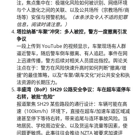
注，焦点集中在：极端化风险如何被识别、网络环境
与个人激化之间的关联、以及公共场所（宗教场所/商
场等）安保与预警机制。
（本条涉及令人不适的犯罪
信息，阅读时请注意。）
塔拉纳基“车聚”冲突：多人被控，警方一度撤离引发
争议
一段上传到 YouTube 的视频显示，车聚现场有人群
逼近警车，随后警车倒车撤离、有人追赶。事件在网
上迅速传播，警方后续对相关人员提出指控。舆论关
注点在于：警方在风险快速升高时如何判断“撤离/增
援”的最佳策略，以及“车聚/飙车文化”对公共安全和执
法资源的长期压力。
丰盛湾（BoP）SH29 公路安全争议：车在超车道停车
右转，被批“危险”
报道聚焦 SH29 某些路段的通行设计：车辆可能在高
速（100km/h）环境下，直接在超车/加速车道区域减
速甚至停下等待右转，带来追尾与连环事故风险。当
地居民、学校周边安全、以及货运车流量等因素，使
问题更敏感。此事往往会推动 NZTA 被要求加速评