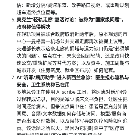
估：新增分隔/减速车道、改善路口视距、或重新规划
超车道终点位置等。
奥克兰“轻轨走廊”复活讨论：被称为“国家级问题”，
政府称值得解决
在轻轨项目被联合政府取消近两年后，原本规划的市
中心—曼格雷—机场公共交通走廊再次被提上议程。
交通部长表示这条走廊的拥堵与运力缺口仍是“必须解
决的问题”。焦点在于：未来会回到轻轨、还是改用快
速公交/重轨扩展等替代方案；以及资金、施工周期与
城市开发（住房密度、就业区布局）如何配套。
AI“听写/病历助手”进入新西兰急诊：医生担心隐私与
安全，卫生系统称已在用
多地急诊正在使用 AI scribe 工具，将医患对话/问诊
过程转成记录，目的是减少临床文书负担、让医生把
时间还给病人。但争议点集中在：患者是否充分知情
同意、音频/文本数据如何存储与访问、模型/服务商
是否出境处理数据、以及误转写导致医疗风险如何追
责。该话题之所以火，是因为它同时踩中了“医疗效