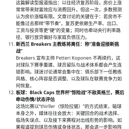
这篇解读型报道指出：以往经济复苏阶段，房价上涨
常常带来财富效应与消费回升，但这一次，多数预测
认为房价涨幅有限。文章讨论的关键在于：若房市不
能像过去那样“带节奏”，复苏更依赖生产率、出口、
工资与投资等更“硬”的变量；同时也牵动央行利率路
径、银行放贷偏好与家庭负债压力。
新西兰 Breakers 主教练将离任：称“准备迎接新挑
战”
Breakers 宣布主帅 Petteri Koponen 不再续约，这
对球队下赛季重建、球员留队与战术体系都会产生连
锁影响。球迷讨论通常会集中在：俱乐部下一任教练
风格、核心阵容是否调整、以及球队在联赛竞争力如
何恢复。
板球：Black Caps 世界杯“惊险战”不敌英格兰，赛后
牵动伤情/状态评估
这场比赛以“thirller（惊险拉锯）”的方式结束，输球
本身之外，媒体往往会放大：关键回合的战术选择、
临场失误点、以及接下来赛程对出线形势的影响。如
果报道提到球员伤情或身体状态，那会进一步影响阵