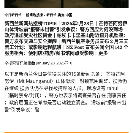
今日新西兰
新闻热搜榜 - 新西兰 澳洲 中国
新西兰新闻热搜榜TOP15｜2026年1月28日｜芒特芒阿努伊
山体滑坡前“报警未出警”引发争议：警方回应为何没到场｜
政府追加受灾社区资金｜帕埃卡卡里基山附近直升机坠毁：
警方发布交通与安全提醒｜新西兰航空乘务员宣布 2 月三天
罢工计划：或影响远程航班｜NZ Post 宣布关闭全国 142 个
服务柜台：便利店/药房/图书馆网点受影响｜更多
全搜索资讯编辑
January 28, 2026
0
以下是新西兰今日最值得关注的15条新闻头条： 芒特芒阿
努伊（Mt Maunganui）山体滑坡：封锁范围调整，搜救仍
在继续 搜救队仍在寻找被掩埋的人员，现场设有 rāhui
（临时禁令/封闭），警方也表示将调查是否存在 刑事责任
；政府层面正在考虑是否启动独立调查。 滑坡前“报警未出
警”引发争议：警