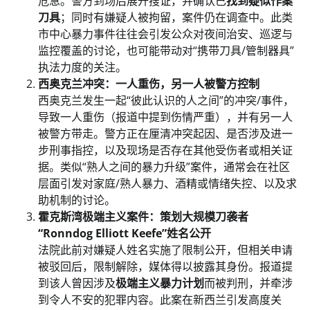
危急。警方到场后展开搜证，并确认已
找到疑似作案
刀具
；同时有嫌疑人被拘留，案件仍在调查中。此类
市中心暴力事件往往会引发公众对夜间治安、巡逻与
监控覆盖的讨论，也可能带动对“携带刀具/管制器具”
执法力度的关注。
西奥克兰冲突：一人重伤，另一人被警方控制
西奥克兰发生一起“彼此认识的人之间”的冲突/事件，
导致一人重伤（报道中提到伤情严重），并有另一人
被警方带走。警方正在厘清冲突起因、是否涉及进一
步刑事指控，以及现场是否存在其他受伤者或相关证
据。类似“熟人之间的暴力升级”案件，通常会在社区
层面引发对家庭/熟人暴力、酒精或情绪失控、以及求
助机制的讨论。
霍克斯湾极端主义案件：策划大规模刀袭者
“Ronndog Elliott Keefe”姓名公开
法院此前对嫌疑人姓名实施了限制公开，但相关申请
被驳回后，限制解除，媒体得以披露其身份。报道提
到该人曾因涉及
极端主义暴力计划
而被判刑，并牵涉
到令人不安的犯罪内容。此案在新西兰引发高度关