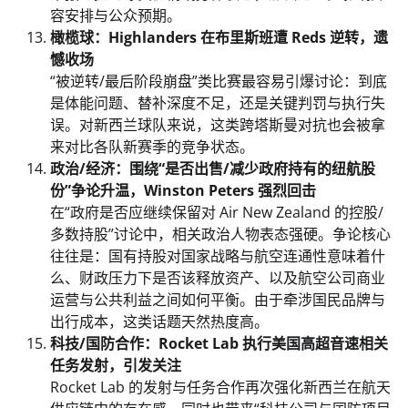
容安排与公众预期。
橄榄球：Highlanders 在布里斯班遭 Reds 逆转，遗
憾收场
“被逆转/最后阶段崩盘”类比赛最容易引爆讨论：到底
是体能问题、替补深度不足，还是关键判罚与执行失
误。对新西兰球队来说，这类跨塔斯曼对抗也会被拿
来对比各队新赛季的竞争状态。
政治/经济：围绕“是否出售/减少政府持有的纽航股
份”争论升温，Winston Peters 强烈回击
在“政府是否应继续保留对 Air New Zealand 的控股/
多数持股”讨论中，相关政治人物表态强硬。争论核心
往往是：国有持股对国家战略与航空连通性意味着什
么、财政压力下是否该释放资产、以及航空公司商业
运营与公共利益之间如何平衡。由于牵涉国民品牌与
出行成本，这类话题天然热度高。
科技/国防合作：Rocket Lab 执行美国高超音速相关
任务发射，引发关注
Rocket Lab 的发射与任务合作再次强化新西兰在航天