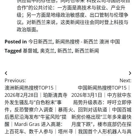
供应链中的存在感，同时也带来“科技公司与国防项目
合作”的公共讨论：一方面是高技术与就业、产业升
级；另一方面是地缘政治敏感度、出口管制与伦理争
议。对新西兰来说，这类新闻往往会同时登上科技与
政治版面。
Posted in
今日新西兰
,
新闻热搜榜 - 新西兰 澳洲 中国
Tagged
基督城
,
奥克兰
,
新西兰
,
新西兰新闻
Post
Previous:
Next:
navigation
澳洲新闻热搜榜TOP15｜
中国新闻热搜榜TOP15｜
2026年2月28日｜珀斯清真寺
2026年3月1日｜中方就中东
外发生骚乱与“白色粉末”事
局势升级表态：呼吁立即停
件，反恐警察介入调查｜暴雨
火、回到对话轨道｜中国百城
后悉尼沿海发布“牛鲨风险”提
新房价格出现“三年多来最快
醒｜Mardi Gras 进入高潮：
月度下跌”，楼市底部仍在探
上百花车、数千人参与｜塔州
寻｜我国首个人形机器人与具