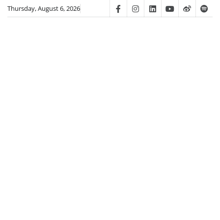
Skip
Thursday, August 6, 2026
Facebook
Instagram
Linkedin
Youtube
Weibo
Spot
to
content