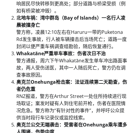
响居民尽快转移到更高处；部分道路与桥梁受损（例
如有桥梁被冲毁）。
北地车祸：湾中群岛（Bay of Islands）一名行人凌
晨被撞身亡
警方称，凌晨12:10左右在Haruru一带的Puketona
Rd发生事故，行人被车辆撞击后当场死亡；道路一度
封闭以便严重车祸调查组勘验，随后恢复通行。
Whakatāne严重单车事故：伤者次日不治
警方通报，周六下午Whakatāne发生单车冲出路面事
故，两人受伤送医，其中一人随后死亡，警方仍在调
查事故原因。
奥克兰Onehunga枪击案：法证连续第二天勘查，伤
者仍危重
RNZ报道，警方在Arthur Street一处住所持续进行现
场取证；案发时疑有人到住宅前开枪，伤者在医院情
况危急。警方称为“有针对性的事件”，并呼吁公众提
供当时段行车记录仪或监控线索。
奥克兰公交无端袭击：受害者在Onehunga乘车遭多
人围堵，伤势中度