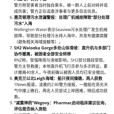
警方称受害者当时独自乘车，被一群人上前对峙并造
成伤害；警方正在追查涉事者与更多目击信息。
惠灵顿港污水泄漏警报：处理厂机械故障致“部分处理
污水”入海
Wellington Water表示Seaview污水处理厂发生机械
故障，导致部分处理污水排入海中，并发布健康提醒
（避免相关海域接触等）。
SH2 Waioeka Gorge多处山体滑坡：直升机与多部门
协作撤离，被困者全部安全转移
RNZ称，受强降雨与滑坡影响，SH2部分路段受阻，
警方主导救援；本地直升机飞行员参与多次转运，累
计撤离40余人，午夜前确认被困人员均已安全撤出。
奥克兰以北Leigh海域：船只夜间撞礁，两人获救
1News报道，凌晨约2:40警方接报，一艘船在恶劣天
气中撞上礁石，两名人员尝试上岸困难，随后成功获
救。
“减重神药”Wegovy：Pharmac启动临床建议征询，
评估是否纳入资助