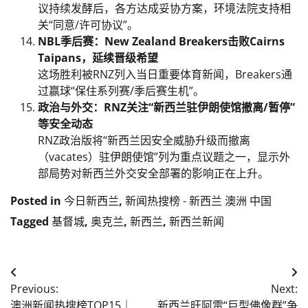
议持续发酵后，各方达成妥协方案，环境法院支持相
关“同意/许可协议”。
NBL季后赛：New Zealand Breakers击败Cairns
Taipans，延续晋级希望
这场胜利被RNZ列入当日重要体育新闻，Breakers通
过赢球“保住系列赛/季后赛生机”。
政治与外交：RNZ关注“新西兰驻伊朗使馆撤离/暂停”
等安全动态
RNZ政治版将“新西兰因安全威胁升级而撤离
（vacates）驻伊朗使馆”列为重点议题之一，显示外
部局势对新西兰外交安全部署的影响正在上升。
Posted in
今日新西兰
,
新闻热搜榜 - 新西兰 澳洲 中国
Tagged
基督城
,
奥克兰
,
新西兰
,
新西兰新闻
Post
Previous:
Next:
navigation
澳洲新闻热搜榜TOP15｜
新西兰旺阿雷“巨型佛像群”争