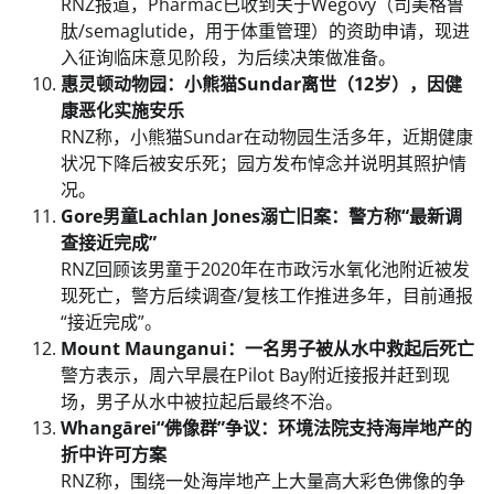
RNZ报道，Pharmac已收到关于Wegovy（司美格鲁
肽/semaglutide，用于体重管理）的资助申请，现进
入征询临床意见阶段，为后续决策做准备。
惠灵顿动物园：小熊猫Sundar离世（12岁），因健
康恶化实施安乐
RNZ称，小熊猫Sundar在动物园生活多年，近期健康
状况下降后被安乐死；园方发布悼念并说明其照护情
况。
Gore男童Lachlan Jones溺亡旧案：警方称“最新调
查接近完成”
RNZ回顾该男童于2020年在市政污水氧化池附近被发
现死亡，警方后续调查/复核工作推进多年，目前通报
“接近完成”。
Mount Maunganui：一名男子被从水中救起后死亡
警方表示，周六早晨在Pilot Bay附近接报并赶到现
场，男子从水中被拉起后最终不治。
Whangārei“佛像群”争议：环境法院支持海岸地产的
折中许可方案
RNZ称，围绕一处海岸地产上大量高大彩色佛像的争