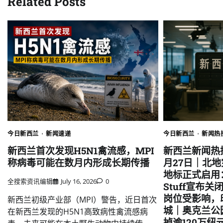
Related Posts
今日新西兰
新闻速递
今日新西兰
新闻热搜
新西兰首次发现H5N1禽流感，MPI
新西兰新闻热搜
称病毒可能在数月内形成长期传播
月27日｜北
地标正式启用：
全搜索资讯编辑
July 16, 2026
0
Stuff宣布
岗位受影响，
新西兰初级产业部（MPI）警告，近日首次
城｜奥克兰公
在新西兰发现的H5N1高致病性禽流感病
掉逾120万