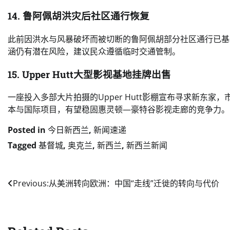
14. 鲁阿佩胡洪灾后社区通行恢复
此前因洪水与风暴破坏而被切断的鲁阿佩胡部分社区通行已基
涵仍有潜在风险，建议民众遵循临时交通管制。
15. Upper Hutt大型影视基地挂牌出售
一座投入多部大片拍摄的Upper Hutt影棚宣布寻求新东
本与国际项目，有望稳固惠灵顿—豪特谷影视走廊的竞争力。[
Posted in
今日新西兰
,
新闻速递
Tagged
基督城
,
奥克兰
,
新西兰
,
新西兰新闻
Post
Previous:
从美洲转向欧洲：中国“走线”迁徙的转向与代价
navigation