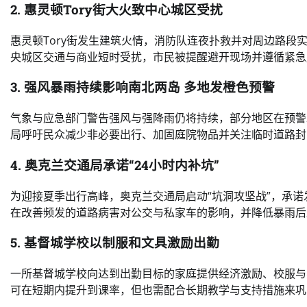
2. 惠灵顿Tory街大火致中心城区受扰
惠灵顿Tory街发生建筑火情，消防队连夜扑救并对周边路
央城区交通与商业短时受扰，市民被提醒避开现场并遵循紧急
3. 强风暴雨持续影响南北两岛 多地发橙色预警
气象与应急部门警告强风与强降雨仍将持续，部分地区在预警
局呼吁民众减少非必要出行、加固庭院物品并关注临时道路封
4. 奥克兰交通局承诺“24小时内补坑”
为迎接夏季出行高峰，奥克兰交通局启动“坑洞攻坚战”，承诺
在改善频发的道路病害对公交与私家车的影响，并降低暴雨后
5. 基督城学校以制服和文具激励出勤
一所基督城学校向达到出勤目标的家庭提供经济激励、校服与
可在短期内提升到课率，但也需配合长期教学与支持措施来巩