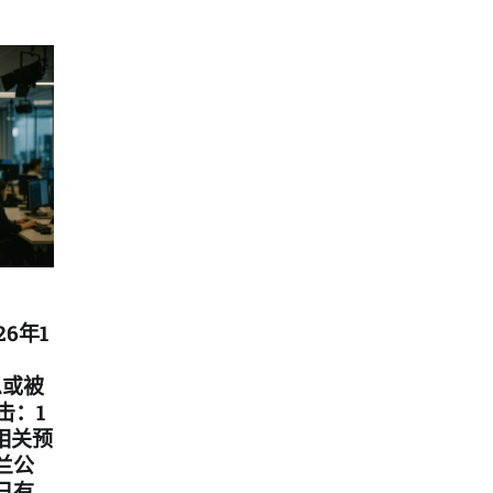
6年1
息或被
击：1
相关预
兰公
已有