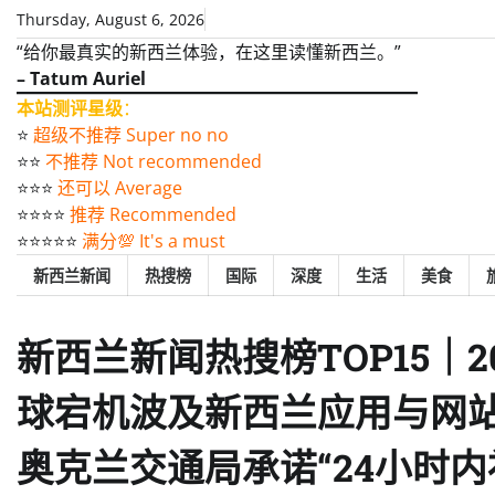
Skip
Thursday, August 6, 2026
to
“给你最真实的新西兰体验，在这里读懂新西兰。”
content
– Tatum Auriel
本站测评星级
：
⭐️
超级不推荐 Super no no
⭐️⭐️
不推荐 Not recommended
⭐️⭐️⭐️
还可以 Average
⭐️⭐️⭐️⭐️
推荐 Recommended
⭐️⭐️⭐️⭐️⭐️
满分💯 It's a must
新西兰新闻
热搜榜
国际
深度
生活
美食
新西兰新闻热搜榜TOP15｜2
球宕机波及新西兰应用与网站 
奥克兰交通局承诺“24小时内