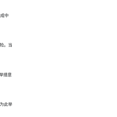
造成中
险。当
举措意
为此举