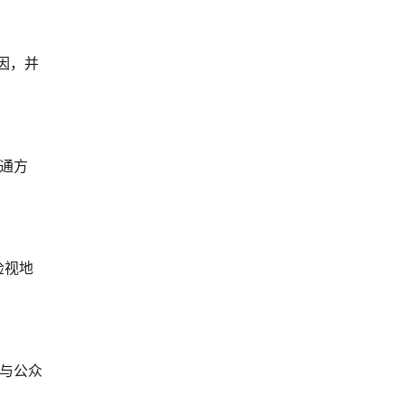
因，并
通方
检视地
与公众