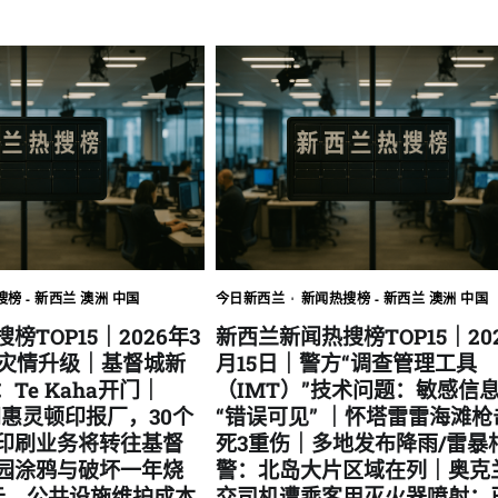
榜 - 新西兰 澳洲 中国
今日新西兰
新闻热搜榜 - 新西兰 澳洲 中国
榜TOP15｜2026年3
新西兰新闻热搜榜TOP15｜202
地灾情升级｜基督城新
月15日｜警方“调查管理工具
Te Kaha开门｜
（IMT）”技术问题：敏感信
关闭惠灵顿印报厂，30个
“错误可见” ｜怀塔雷雷海滩枪
印刷业务将转往基督
死3重伤｜多地发布降雨/雷暴
园涂鸦与破坏一年烧
警：北岛大片区域在列｜奥克
纽元，公共设施维护成本
交司机遭乘客用灭火器喷射：