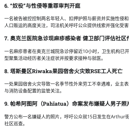
6. “奴役”与性侵等重罪审判开庭
一名被告被控控制两名年轻人、扣押护照与薪资并实施性侵和
人口贩运的高度关注，司法机关呼吁公众提供线索并强化受害
7. 奥克兰医院急诊现麻疹感染者 健卫部门评估社区
一名麻疹患者在奥克兰城院急诊停留近10小时，卫生机构已
型聚集活动经历者关注症状并按要求接种与就医。
8. 塔斯曼区Riwaka果园宿舍火灾致RSE工人死亡
一处果园宿舍火灾导致一名季节性外来劳工不幸遇难，业主表
与消防设备配置的监管关注。
9. 帕希阿图阿（Pahīatua）命案发布嫌疑人男子照
警方公布一名嫌疑人的照片，呼吁公众就15日发生在Arth
社区巡查。