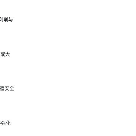
剥削与
境或大
宿安全
并强化