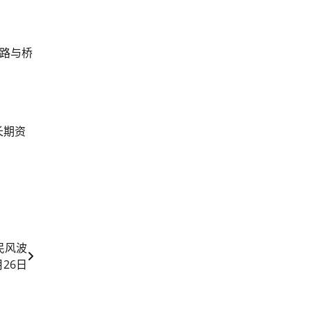
路与桥
长期资
民风波
月26日