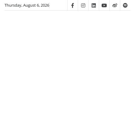
Skip
Thursday, August 6, 2026
Facebook
Instagram
Linkedin
Youtube
Weibo
Spot
to
content