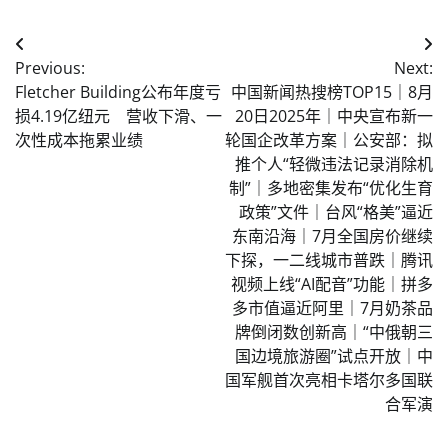
Post
Previous:
Next:
navigation
Fletcher Building公布年度亏
中国新闻热搜榜TOP15｜8月
损4.19亿纽元 营收下滑、一
20日2025年｜中央宣布新一
次性成本拖累业绩
轮国企改革方案｜公安部：拟
推个人“轻微违法记录消除机
制”｜多地密集发布“优化生育
政策”文件｜台风“格美”逼近
东南沿海｜7月全国房价继续
下探，一二线城市普跌｜腾讯
视频上线“AI配音”功能｜拼多
多市值逼近阿里｜7月奶茶品
牌倒闭数创新高｜“中俄朝三
国边境旅游圈”试点开放｜中
国军舰首次亮相卡塔尔多国联
合军演